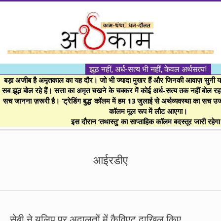
Skip
to
content
।।
झूठ नहीं, अर्ध-सत्य भी नहीं, केवल अर्थसत्य!
अर्थकाम।।
बड़ा अजीब है अमृतकाल का यह दौर। जो भी ज्यादा मुखर हैं और जिनकी आवाज़ सुनी या 
सब झूठ बोल रहे हैं। सत्ता का अमृत चखने के चक्कर में कोई अर्ध-सत्य तक नहीं बोल रहा। 
सच जानना ज़रूरी है। ‘ट्रेडिंग बुद्ध’ कॉलम में हम 13 जुलाई से अर्थव्यवस्था का सच उ
BE
कॉलम मूल रूप में लौट आएगा।
इस दौरान ‘तथास्तु’ का साप्ताहिक कॉलम बदस्तूर जारी रहेग
FINANCIALLY
Secondary
Navigation
आईरडीए
CLEVER!
Menu
सेबी ने यूलिप पर अदालतों में कैविएट दाखिल किए