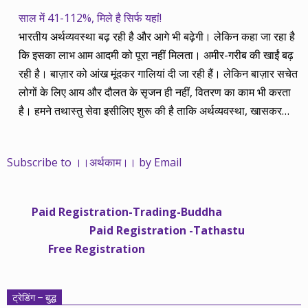
साल में 41-112%, मिले है सिर्फ यहां!
भारतीय अर्थव्यवस्था बढ़ रही है और आगे भी बढ़ेगी। लेकिन कहा जा रहा है
कि इसका लाभ आम आदमी को पूरा नहीं मिलता। अमीर-गरीब की खाईं बढ़
रही है। बाज़ार को आंख मूंदकर गालियां दी जा रही हैं। लेकिन बाज़ार सचेत
लोगों के लिए आय और दौलत के सृजन ही नहीं, वितरण का काम भी करता
है। हमने तथास्तु सेवा इसीलिए शुरू की है ताकि अर्थव्यवस्था, खासकर
कंपनियों के बढ़ने का लाभ निपट गरीबी से ऊपर रहनेवाले लोगों तक पहुंचाया
जा सके। वे जिन्हें बैंक बहुत हुआ तो 9 प्रतिशत देता है, जबकि वास्तविक
Subscribe to ।।अर्थकाम।। by Email
महंगाई की दर 10 प्रतिशत से ऊपर रहती है। वे भागकर जाते हैं सोने और
रीयल एस्टेट में चले जाते हैं तो उनकी बचत लॉक हो जाती है। देश के काम
नहीं आती। खुद उनके कितने काम आएगी, यह भी पक्का नहीं। जो पिछले
Paid Registration-Trading-Buddha
साढ़े चार सालों से अर्थकाम से जुड़े हैं, वे हमारी ईमानदारी और सत्यनिष्ठा से
Paid Registration -Tathastu
भलीभांति वाकिफ हैं। शुरू में हम भी कच्चे थे तो बाज़ार के उस्तादों के जाल
Free Registration
में फंस गए। गलतियां कीं। लेकिन जैसे ही समझ में आया, खटाक से उनसे
किनारा कस लिया। करीब सवा साल पहले से नए सिरे से शुरू किया तो
मजबूत आधार और गहन रिसर्च के साथ। उसी का नतीजा है कि हमारी
ट्रेडिंग – बुद्ध