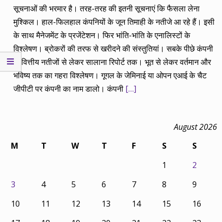
सूचनाओं की भरमार है। तरह-तरह की इतनी सूचनाएं कि फैसला लेना
मुश्किल। हाल-फिलहाल कंपनियों के जून तिमाही के नतीजे आ रहे हैं। इसी
के साथ मैनेजमेंट के प्रजेंटेशन। फिर भांति-भांति के एनालिस्टों के
विश्लेषण। ब्रोकरों की तरफ से खरीदने की संस्तुतियां। सबके पीछे कंपनी
के वित्तीय नतीजों से लेकर सालाना रिपोर्ट तक। भूत से लेकर वर्तमान और
भविष्य तक का गहरा विश्लेषण। गूगल के जेमिनाई या ओपन एआई के चैट
जीपीटी पर कंपनी का नाम डालो। कंपनी
[…]
August 2026
M
T
W
T
F
S
S
1
2
3
4
5
6
7
8
9
10
11
12
13
14
15
16