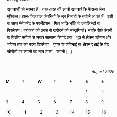
सूचनाओं की भरमार है। तरह-तरह की इतनी सूचनाएं कि फैसला लेना
मुश्किल। हाल-फिलहाल कंपनियों के जून तिमाही के नतीजे आ रहे हैं। इसी
के साथ मैनेजमेंट के प्रजेंटेशन। फिर भांति-भांति के एनालिस्टों के
विश्लेषण। ब्रोकरों की तरफ से खरीदने की संस्तुतियां। सबके पीछे कंपनी
के वित्तीय नतीजों से लेकर सालाना रिपोर्ट तक। भूत से लेकर वर्तमान और
भविष्य तक का गहरा विश्लेषण। गूगल के जेमिनाई या ओपन एआई के चैट
जीपीटी पर कंपनी का नाम डालो। कंपनी
[…]
August 2026
M
T
W
T
F
S
S
1
2
3
4
5
6
7
8
9
10
11
12
13
14
15
16