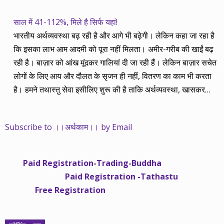
साल में 41-112%, मिले है सिर्फ यहां!
भारतीय अर्थव्यवस्था बढ़ रही है और आगे भी बढ़ेगी। लेकिन कहा जा रहा है
कि इसका लाभ आम आदमी को पूरा नहीं मिलता। अमीर-गरीब की खाईं बढ़
रही है। बाज़ार को आंख मूंदकर गालियां दी जा रही हैं। लेकिन बाज़ार सचेत
लोगों के लिए आय और दौलत के सृजन ही नहीं, वितरण का काम भी करता
है। हमने तथास्तु सेवा इसीलिए शुरू की है ताकि अर्थव्यवस्था, खासकर
कंपनियों के बढ़ने का लाभ निपट गरीबी से ऊपर रहनेवाले लोगों तक पहुंचाया
जा सके। वे जिन्हें बैंक बहुत हुआ तो 9 प्रतिशत देता है, जबकि वास्तविक
Subscribe to ।।अर्थकाम।। by Email
महंगाई की दर 10 प्रतिशत से ऊपर रहती है। वे भागकर जाते हैं सोने और
रीयल एस्टेट में चले जाते हैं तो उनकी बचत लॉक हो जाती है। देश के काम
नहीं आती। खुद उनके कितने काम आएगी, यह भी पक्का नहीं। जो पिछले
Paid Registration-Trading-Buddha
साढ़े चार सालों से अर्थकाम से जुड़े हैं, वे हमारी ईमानदारी और सत्यनिष्ठा से
Paid Registration -Tathastu
भलीभांति वाकिफ हैं। शुरू में हम भी कच्चे थे तो बाज़ार के उस्तादों के जाल
Free Registration
में फंस गए। गलतियां कीं। लेकिन जैसे ही समझ में आया, खटाक से उनसे
किनारा कस लिया। करीब सवा साल पहले से नए सिरे से शुरू किया तो