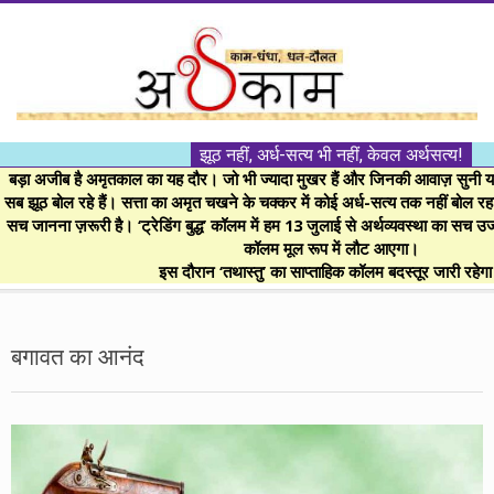
Skip
to
content
।।
झूठ नहीं, अर्ध-सत्य भी नहीं, केवल अर्थसत्य!
अर्थकाम।।
बड़ा अजीब है अमृतकाल का यह दौर। जो भी ज्यादा मुखर हैं और जिनकी आवाज़ सुनी या 
सब झूठ बोल रहे हैं। सत्ता का अमृत चखने के चक्कर में कोई अर्ध-सत्य तक नहीं बोल रहा। 
सच जानना ज़रूरी है। ‘ट्रेडिंग बुद्ध’ कॉलम में हम 13 जुलाई से अर्थव्यवस्था का सच उ
BE
कॉलम मूल रूप में लौट आएगा।
इस दौरान ‘तथास्तु’ का साप्ताहिक कॉलम बदस्तूर जारी रहेग
FINANCIALLY
Secondary
Navigation
बगावत का आनंद
CLEVER!
Menu