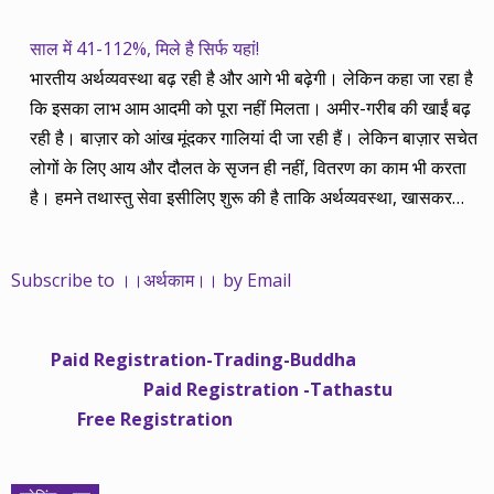
साल में 41-112%, मिले है सिर्फ यहां!
भारतीय अर्थव्यवस्था बढ़ रही है और आगे भी बढ़ेगी। लेकिन कहा जा रहा है
कि इसका लाभ आम आदमी को पूरा नहीं मिलता। अमीर-गरीब की खाईं बढ़
रही है। बाज़ार को आंख मूंदकर गालियां दी जा रही हैं। लेकिन बाज़ार सचेत
लोगों के लिए आय और दौलत के सृजन ही नहीं, वितरण का काम भी करता
है। हमने तथास्तु सेवा इसीलिए शुरू की है ताकि अर्थव्यवस्था, खासकर
कंपनियों के बढ़ने का लाभ निपट गरीबी से ऊपर रहनेवाले लोगों तक पहुंचाया
जा सके। वे जिन्हें बैंक बहुत हुआ तो 9 प्रतिशत देता है, जबकि वास्तविक
Subscribe to ।।अर्थकाम।। by Email
महंगाई की दर 10 प्रतिशत से ऊपर रहती है। वे भागकर जाते हैं सोने और
रीयल एस्टेट में चले जाते हैं तो उनकी बचत लॉक हो जाती है। देश के काम
नहीं आती। खुद उनके कितने काम आएगी, यह भी पक्का नहीं। जो पिछले
Paid Registration-Trading-Buddha
साढ़े चार सालों से अर्थकाम से जुड़े हैं, वे हमारी ईमानदारी और सत्यनिष्ठा से
Paid Registration -Tathastu
भलीभांति वाकिफ हैं। शुरू में हम भी कच्चे थे तो बाज़ार के उस्तादों के जाल
Free Registration
में फंस गए। गलतियां कीं। लेकिन जैसे ही समझ में आया, खटाक से उनसे
किनारा कस लिया। करीब सवा साल पहले से नए सिरे से शुरू किया तो