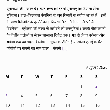
सूचनाओं की भरमार है। तरह-तरह की इतनी सूचनाएं कि फैसला लेना
मुश्किल। हाल-फिलहाल कंपनियों के जून तिमाही के नतीजे आ रहे हैं। इसी
के साथ मैनेजमेंट के प्रजेंटेशन। फिर भांति-भांति के एनालिस्टों के
विश्लेषण। ब्रोकरों की तरफ से खरीदने की संस्तुतियां। सबके पीछे कंपनी
के वित्तीय नतीजों से लेकर सालाना रिपोर्ट तक। भूत से लेकर वर्तमान और
भविष्य तक का गहरा विश्लेषण। गूगल के जेमिनाई या ओपन एआई के चैट
जीपीटी पर कंपनी का नाम डालो। कंपनी
[…]
August 2026
M
T
W
T
F
S
S
1
2
3
4
5
6
7
8
9
10
11
12
13
14
15
16