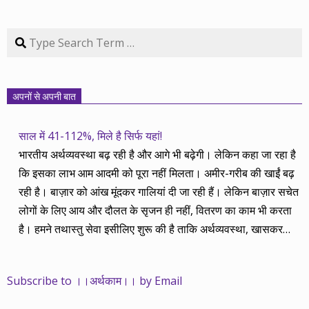
Search
अपनों से अपनी बात
साल में 41-112%, मिले है सिर्फ यहां!
भारतीय अर्थव्यवस्था बढ़ रही है और आगे भी बढ़ेगी। लेकिन कहा जा रहा है
कि इसका लाभ आम आदमी को पूरा नहीं मिलता। अमीर-गरीब की खाईं बढ़
रही है। बाज़ार को आंख मूंदकर गालियां दी जा रही हैं। लेकिन बाज़ार सचेत
लोगों के लिए आय और दौलत के सृजन ही नहीं, वितरण का काम भी करता
है। हमने तथास्तु सेवा इसीलिए शुरू की है ताकि अर्थव्यवस्था, खासकर
कंपनियों के बढ़ने का लाभ निपट गरीबी से ऊपर रहनेवाले लोगों तक पहुंचाया
जा सके। वे जिन्हें बैंक बहुत हुआ तो 9 प्रतिशत देता है, जबकि वास्तविक
Subscribe to ।।अर्थकाम।। by Email
महंगाई की दर 10 प्रतिशत से ऊपर रहती है। वे भागकर जाते हैं सोने और
रीयल एस्टेट में चले जाते हैं तो उनकी बचत लॉक हो जाती है। देश के काम