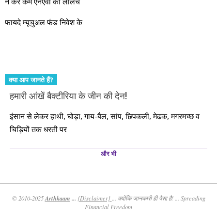
न करें कम एनएवी का लालच
आते रहेंगे। तुलसीदास की चौपाई याद कीजिए – सकल पदारथ है जन मांही,
फायदे म्यूचुअल फंड निवेश के
कर्महीन नर पावत नाहीं। आपके हिस्से का कुछ कर्म हम कर दे रहे हैं। बाकी
तो आपको ही करना पड़ेगा। इसलिए…. सोचिए। समझिए। फैसला
कीजिए। तथास्तु!!!
क्या आप जानते हैं?
हमारी आंखें बैक्टीरिया के जीन की देन!
इंसान से लेकर हाथी, घोड़ा, गाय-बैल, सांप, छिपकली, मेढक, मगरमच्छ व
चिड़ियों तक धरती पर
और भी
Arthkaam
...
© 2010-2025
{Disclaimer}
... क्योंकि जानकारी ही पैसा है! ... Spreading
Financial Freedom