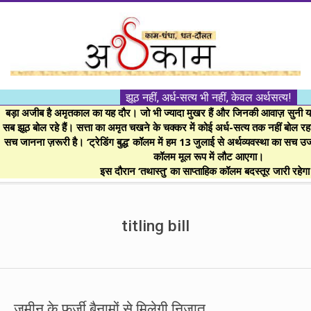
Skip
to
content
।।
झूठ नहीं, अर्ध-सत्य भी नहीं, केवल अर्थसत्य!
अर्थकाम।।
बड़ा अजीब है अमृतकाल का यह दौर। जो भी ज्यादा मुखर हैं और जिनकी आवाज़ सुनी या 
सब झूठ बोल रहे हैं। सत्ता का अमृत चखने के चक्कर में कोई अर्ध-सत्य तक नहीं बोल रहा। 
सच जानना ज़रूरी है। ‘ट्रेडिंग बुद्ध’ कॉलम में हम 13 जुलाई से अर्थव्यवस्था का सच उ
BE
कॉलम मूल रूप में लौट आएगा।
इस दौरान ‘तथास्तु’ का साप्ताहिक कॉलम बदस्तूर जारी रहेग
FINANCIALLY
Secondary
Navigation
titling bill
CLEVER!
Menu
जमीन के फर्जी बैनामों से मिलेगी निजात