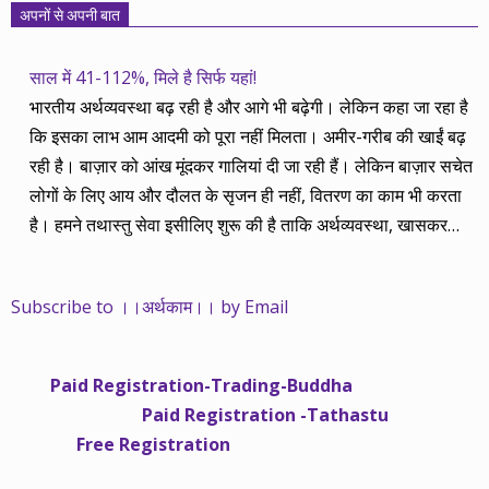
अपनों से अपनी बात
साल में 41-112%, मिले है सिर्फ यहां!
भारतीय अर्थव्यवस्था बढ़ रही है और आगे भी बढ़ेगी। लेकिन कहा जा रहा है
कि इसका लाभ आम आदमी को पूरा नहीं मिलता। अमीर-गरीब की खाईं बढ़
रही है। बाज़ार को आंख मूंदकर गालियां दी जा रही हैं। लेकिन बाज़ार सचेत
लोगों के लिए आय और दौलत के सृजन ही नहीं, वितरण का काम भी करता
है। हमने तथास्तु सेवा इसीलिए शुरू की है ताकि अर्थव्यवस्था, खासकर
कंपनियों के बढ़ने का लाभ निपट गरीबी से ऊपर रहनेवाले लोगों तक पहुंचाया
जा सके। वे जिन्हें बैंक बहुत हुआ तो 9 प्रतिशत देता है, जबकि वास्तविक
Subscribe to ।।अर्थकाम।। by Email
महंगाई की दर 10 प्रतिशत से ऊपर रहती है। वे भागकर जाते हैं सोने और
रीयल एस्टेट में चले जाते हैं तो उनकी बचत लॉक हो जाती है। देश के काम
नहीं आती। खुद उनके कितने काम आएगी, यह भी पक्का नहीं। जो पिछले
Paid Registration-Trading-Buddha
साढ़े चार सालों से अर्थकाम से जुड़े हैं, वे हमारी ईमानदारी और सत्यनिष्ठा से
Paid Registration -Tathastu
भलीभांति वाकिफ हैं। शुरू में हम भी कच्चे थे तो बाज़ार के उस्तादों के जाल
Free Registration
में फंस गए। गलतियां कीं। लेकिन जैसे ही समझ में आया, खटाक से उनसे