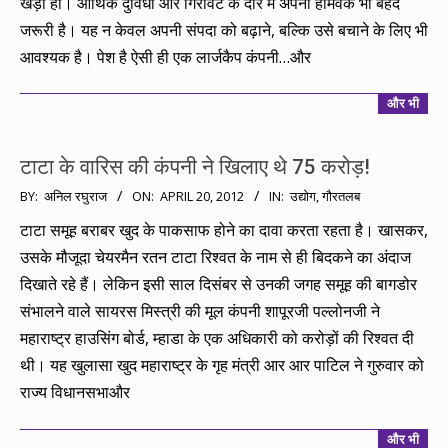
खड़ी हों। आर्थिक दुविधा और गिरावट के दौर में अपना होमवर्क भी बेहद
जरूरी है। यह न केवल अपनी संपदा को बढ़ाने, बल्कि उसे बचाने के लिए भी
आवश्यक है। पेश है ऐसी ही एक लार्जकैप कंपनी…और
और भी
टाटा के वारिस की कंपनी ने खिलाए थे 75 करोड़!
2012-
BY:
अनिल रघुराज
ON:
APRIL 20, 2012
IN:
उद्योग
,
गौरतलब
04-
टाटा समूह बराबर खुद के पाकसाफ होने का दावा करता रहता है। खासकर,
20
उसके मौजूदा चेयरमैन रतन टाटा रिश्वत के नाम से ही बिदकने का अंदाज
दिखाते रहे हैं। लेकिन इसी साल दिसंबर से उनकी जगह समूह की बागडोर
संभालने वाले सायरस मिस्त्री की मूल कंपनी शापूरजी पल्लोनजी ने
महाराष्ट्र हाउसिंग बोर्ड, म्हाडा के एक अधिकारी को करोड़ों की रिश्वत दी
थी। यह खुलासा खुद महाराष्ट्र के गृह मंत्री आर आर पाटिल ने गुरुवार को
राज्य विधानसभाऔर
और भी