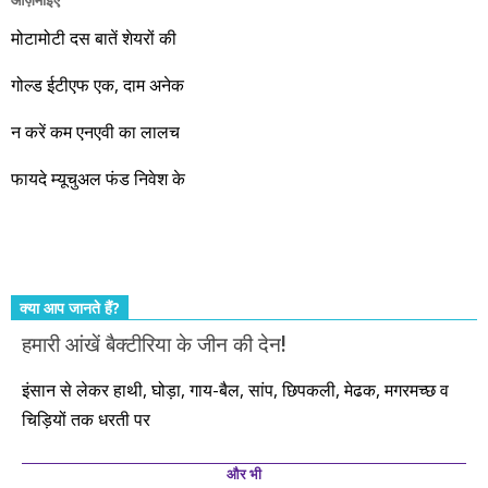
वो रहे या कोई और आए, अगले दस साल भारतीय अर्थव्यवस्था के लिए
जबरदस्त प्रगति के साल होने जा रहे हैं। इस दौरान एक साल में दोगुना ही
मोटामोटी दस बातें शेयरों की
नहीं, दस साल में अपनी बचत से दस गुना दौलत बनाने के मौके बहुत सारे
गोल्ड ईटीएफ एक, दाम अनेक
आएंगे। दूसरे आपको बस उल्लू बनाएंगे। केवल हम ही हैं जो पूरी ईमानदारी
और सत्यनिष्ठा से आपके लिए निवेश के हर रविवार को शानदार मौके लेकर
न करें कम एनएवी का लालच
आते रहेंगे। तुलसीदास की चौपाई याद कीजिए – सकल पदारथ है जन मांही,
फायदे म्यूचुअल फंड निवेश के
कर्महीन नर पावत नाहीं। आपके हिस्से का कुछ कर्म हम कर दे रहे हैं। बाकी
तो आपको ही करना पड़ेगा। इसलिए…. सोचिए। समझिए। फैसला
कीजिए। तथास्तु!!!
क्या आप जानते हैं?
हमारी आंखें बैक्टीरिया के जीन की देन!
इंसान से लेकर हाथी, घोड़ा, गाय-बैल, सांप, छिपकली, मेढक, मगरमच्छ व
चिड़ियों तक धरती पर
और भी