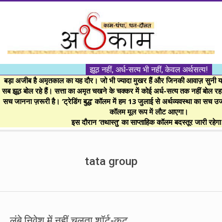
Skip
to
content
।।
झूठ नहीं, अर्ध-सत्य भी नहीं, केवल अर्थसत्य!
अर्थकाम।।
बड़ा अजीब है अमृतकाल का यह दौर। जो भी ज्यादा मुखर हैं और जिनकी आवाज़ सुनी या 
सब झूठ बोल रहे हैं। सत्ता का अमृत चखने के चक्कर में कोई अर्ध-सत्य तक नहीं बोल रहा। 
सच जानना ज़रूरी है। ‘ट्रेडिंग बुद्ध’ कॉलम में हम 13 जुलाई से अर्थव्यवस्था का सच उ
BE
कॉलम मूल रूप में लौट आएगा।
इस दौरान ‘तथास्तु’ का साप्ताहिक कॉलम बदस्तूर जारी रहेग
FINANCIALLY
Secondary
Navigation
tata group
CLEVER!
Menu
लंबे निवेश में नहीं चलता शॉर्ट-कट