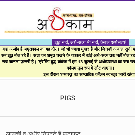
Skip
to
content
।।
झूठ नहीं, अर्ध-सत्य भी नहीं, केवल अर्थसत्य!
अर्थकाम।।
बड़ा अजीब है अमृतकाल का यह दौर। जो भी ज्यादा मुखर हैं और जिनकी आवाज़ सुनी या 
सब झूठ बोल रहे हैं। सत्ता का अमृत चखने के चक्कर में कोई अर्ध-सत्य तक नहीं बोल रहा। 
सच जानना ज़रूरी है। ‘ट्रेडिंग बुद्ध’ कॉलम में हम 13 जुलाई से अर्थव्यवस्था का सच उ
BE
कॉलम मूल रूप में लौट आएगा।
इस दौरान ‘तथास्तु’ का साप्ताहिक कॉलम बदस्तूर जारी रहेग
FINANCIALLY
Secondary
Navigation
PIGS
CLEVER!
Menu
लालची व अधीर निपटते हैं फटाफट