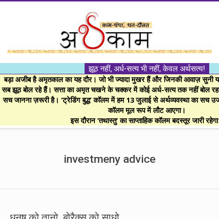
Skip
to
content
।।
झूठ नहीं, अर्ध-सत्य भी नहीं, केवल अर्थसत्य!
अर्थकाम।।
बड़ा अजीब है अमृतकाल का यह दौर। जो भी ज्यादा मुखर हैं और जिनकी आवाज़ सुनी या 
सब झूठ बोल रहे हैं। सत्ता का अमृत चखने के चक्कर में कोई अर्ध-सत्य तक नहीं बोल रहा। 
सच जानना ज़रूरी है। ‘ट्रेडिंग बुद्ध’ कॉलम में हम 13 जुलाई से अर्थव्यवस्था का सच उ
BE
कॉलम मूल रूप में लौट आएगा।
इस दौरान ‘तथास्तु’ का साप्ताहिक कॉलम बदस्तूर जारी रहेग
FINANCIALLY
Secondary
Navigation
investmeny advice
CLEVER!
Menu
धनुष को तानो, बोरैक्स को साधो