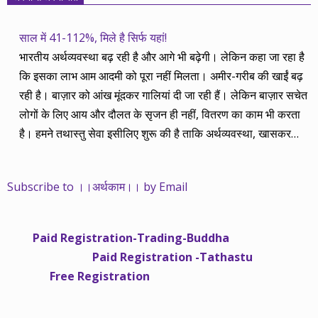
साल में 41-112%, मिले है सिर्फ यहां!
भारतीय अर्थव्यवस्था बढ़ रही है और आगे भी बढ़ेगी। लेकिन कहा जा रहा है
कि इसका लाभ आम आदमी को पूरा नहीं मिलता। अमीर-गरीब की खाईं बढ़
रही है। बाज़ार को आंख मूंदकर गालियां दी जा रही हैं। लेकिन बाज़ार सचेत
लोगों के लिए आय और दौलत के सृजन ही नहीं, वितरण का काम भी करता
है। हमने तथास्तु सेवा इसीलिए शुरू की है ताकि अर्थव्यवस्था, खासकर
कंपनियों के बढ़ने का लाभ निपट गरीबी से ऊपर रहनेवाले लोगों तक पहुंचाया
जा सके। वे जिन्हें बैंक बहुत हुआ तो 9 प्रतिशत देता है, जबकि वास्तविक
Subscribe to ।।अर्थकाम।। by Email
महंगाई की दर 10 प्रतिशत से ऊपर रहती है। वे भागकर जाते हैं सोने और
रीयल एस्टेट में चले जाते हैं तो उनकी बचत लॉक हो जाती है। देश के काम
नहीं आती। खुद उनके कितने काम आएगी, यह भी पक्का नहीं। जो पिछले
Paid Registration-Trading-Buddha
साढ़े चार सालों से अर्थकाम से जुड़े हैं, वे हमारी ईमानदारी और सत्यनिष्ठा से
Paid Registration -Tathastu
भलीभांति वाकिफ हैं। शुरू में हम भी कच्चे थे तो बाज़ार के उस्तादों के जाल
Free Registration
में फंस गए। गलतियां कीं। लेकिन जैसे ही समझ में आया, खटाक से उनसे
किनारा कस लिया। करीब सवा साल पहले से नए सिरे से शुरू किया तो