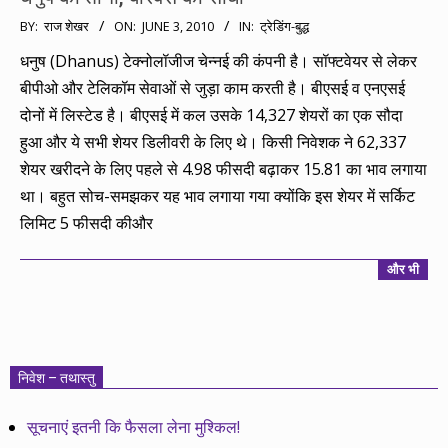
2010-
BY:
राज शेखर
ON:
JUNE 3, 2010
IN:
ट्रेडिंग-बुद्ध
06-
धनुष (Dhanus) टेक्नोलॉजीज चेन्नई की कंपनी है। सॉफ्टवेयर से लेकर
03
बीपीओ और टेलिकॉम सेवाओं से जुड़ा काम करती है। बीएसई व एनएसई
दोनों में लिस्टेड है। बीएसई में कल उसके 14,327 शेयरों का एक सौदा
हुआ और ये सभी शेयर डिलीवरी के लिए थे। किसी निवेशक ने 62,337
शेयर खरीदने के लिए पहले से 4.98 फीसदी बढ़ाकर 15.81 का भाव लगाया
था। बहुत सोच-समझकर यह भाव लगाया गया क्योंकि इस शेयर में सर्किट
लिमिट 5 फीसदी कीऔर
और भी
निवेश – तथास्तु
सूचनाएं इतनी कि फैसला लेना मुश्किल!