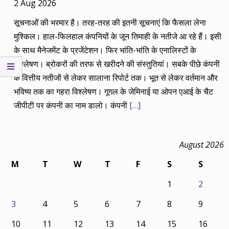
2 Aug 2026
सूचनाओं की भरमार है। तरह-तरह की इतनी सूचनाएं कि फैसला लेना
मुश्किल। हाल-फिलहाल कंपनियों के जून तिमाही के नतीजे आ रहे हैं। इसी
के साथ मैनेजमेंट के प्रजेंटेशन। फिर भांति-भांति के एनालिस्टों के
विश्लेषण। ब्रोकरों की तरफ से खरीदने की संस्तुतियां। सबके पीछे कंपनी
के वित्तीय नतीजों से लेकर सालाना रिपोर्ट तक। भूत से लेकर वर्तमान और
भविष्य तक का गहरा विश्लेषण। गूगल के जेमिनाई या ओपन एआई के चैट
जीपीटी पर कंपनी का नाम डालो। कंपनी
[…]
August 2026
M
T
W
T
F
S
S
1
2
3
4
5
6
7
8
9
10
11
12
13
14
15
16