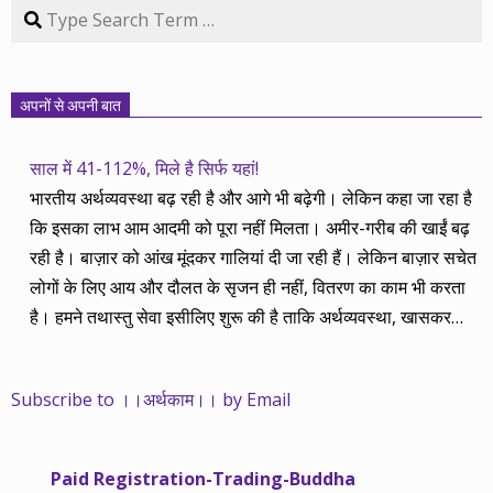
Search
अपनों से अपनी बात
साल में 41-112%, मिले है सिर्फ यहां!
भारतीय अर्थव्यवस्था बढ़ रही है और आगे भी बढ़ेगी। लेकिन कहा जा रहा है
कि इसका लाभ आम आदमी को पूरा नहीं मिलता। अमीर-गरीब की खाईं बढ़
रही है। बाज़ार को आंख मूंदकर गालियां दी जा रही हैं। लेकिन बाज़ार सचेत
लोगों के लिए आय और दौलत के सृजन ही नहीं, वितरण का काम भी करता
है। हमने तथास्तु सेवा इसीलिए शुरू की है ताकि अर्थव्यवस्था, खासकर
कंपनियों के बढ़ने का लाभ निपट गरीबी से ऊपर रहनेवाले लोगों तक पहुंचाया
जा सके। वे जिन्हें बैंक बहुत हुआ तो 9 प्रतिशत देता है, जबकि वास्तविक
Subscribe to ।।अर्थकाम।। by Email
महंगाई की दर 10 प्रतिशत से ऊपर रहती है। वे भागकर जाते हैं सोने और
रीयल एस्टेट में चले जाते हैं तो उनकी बचत लॉक हो जाती है। देश के काम
नहीं आती। खुद उनके कितने काम आएगी, यह भी पक्का नहीं। जो पिछले
Paid Registration-Trading-Buddha