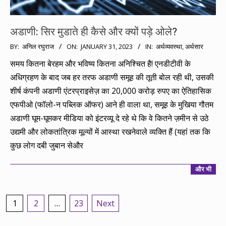
अडाणी: सिर मुडाते ही कैसे और क्यों पड़े ओले?
2023-
BY:
अनिल रघुराज
ON:
JANUARY 31, 2023
IN:
अर्थव्यवस्था
,
अर्थसार
01-
समय कितना बेरहम और भविष्य कितना अनिश्चित है! एनडीटीवी के
31
अधिग्रहण के बाद जब हर तरफ अडाणी समूह की तूती बोल रही थी, उसकी
शीर्ष कंपनी अडाणी एंटरप्राइसेज़ का 20,000 करोड़ रुपए का ऐतिहासिक
एफपीओ (फॉलो-न पब्लिक ऑफर) आने ही वाला था, समूह के मुखिया गौतम
अडाणी घूम-घूमकर मीडिया को इंटरव्यू दे रहे थे कि वे कितने ज़मीन से उठे
उद्यमी और लोकतांत्रिक मूल्यों में आस्था रखनेवाले व्यक्ति हैं (यहां तक कि
कुछ लोग दबी जुबान सेऔर
और भी
Posts
1
2
…
23
Next
pagination