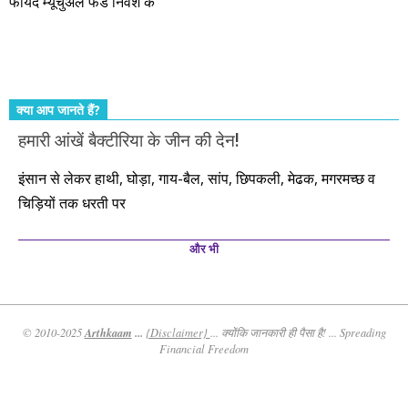
फायदे म्यूचुअल फंड निवेश के
कर्महीन नर पावत नाहीं। आपके हिस्से का कुछ कर्म हम कर दे रहे हैं। बाकी
तो आपको ही करना पड़ेगा। इसलिए…. सोचिए। समझिए। फैसला
कीजिए। तथास्तु!!!
क्या आप जानते हैं?
हमारी आंखें बैक्टीरिया के जीन की देन!
इंसान से लेकर हाथी, घोड़ा, गाय-बैल, सांप, छिपकली, मेढक, मगरमच्छ व
चिड़ियों तक धरती पर
और भी
Arthkaam
...
© 2010-2025
{Disclaimer}
... क्योंकि जानकारी ही पैसा है! ... Spreading
Financial Freedom