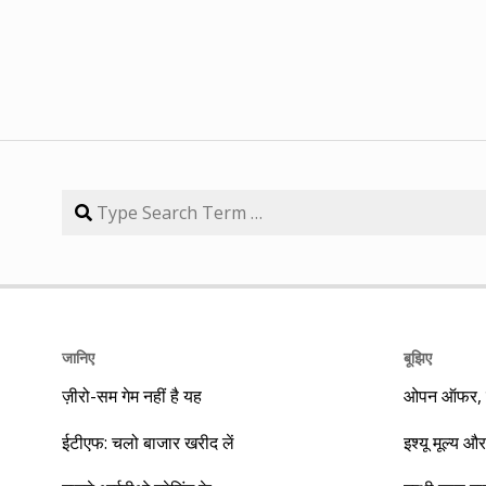
जानिए
बूझिए
ज़ीरो-सम गेम नहीं है यह
ओपन ऑफर, बा
ईटीएफ: चलो बाजार खरीद लें
इश्यू मूल्य और