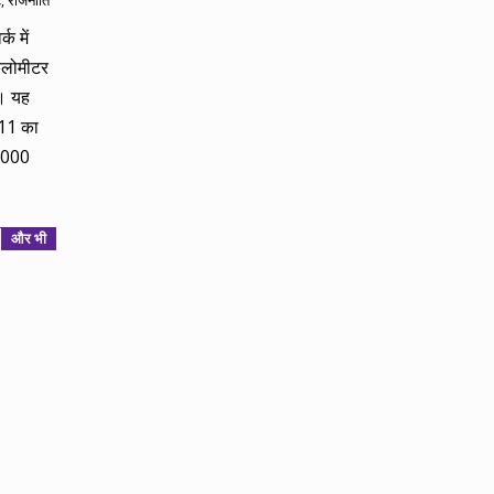
ट
,
राजनीति
क में
िलोमीटर
। यह
-11 का
 1000
और भी