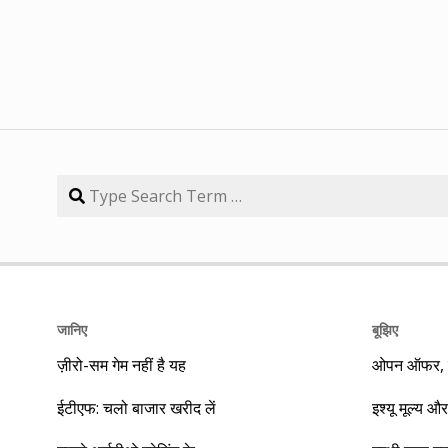
जानिए
बूझिए
ज़ीरो-सम गेम नहीं है यह
ओपन ऑफर, बा
ईटीएफ: चलो बाजार खरीद लें
इश्यू मूल्य और