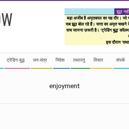
झूठ नही
बड़ा अजीब है अमृतकाल का यह दौर। जो भी 
सब झूठ बोल रहे हैं। सत्ता का अमृत चखने के
सच जानना ज़रूरी है। ‘ट्रेडिंग बुद्ध’ कॉल
इस दौरान ‘तथास
ट्रेडिंग-बुद्ध
धन-मंत्र
निवेश
तथास्तु
विचार
संपर्क
enjoyment