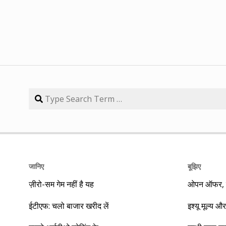
जानिए
बूझिए
ज़ीरो-सम गेम नहीं है यह
ओपन ऑफर, बा
ईटीएफ: चलो बाजार खरीद लें
इश्यू मूल्य और