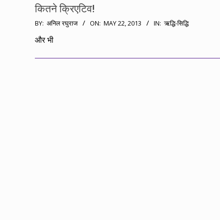
कितने क्रिएटिव!
2013-
BY:
अनिल रघुराज
ON:
MAY 22, 2013
IN:
ऋद्धि-सिद्धि
05-
और भी
22