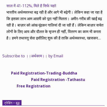
साल में 41-112%, मिले है सिर्फ यहां!
भारतीय अर्थव्यवस्था बढ़ रही है और आगे भी बढ़ेगी। लेकिन कहा जा रहा है
कि इसका लाभ आम आदमी को पूरा नहीं मिलता। अमीर-गरीब की खाईं बढ़
रही है। बाज़ार को आंख मूंदकर गालियां दी जा रही हैं। लेकिन बाज़ार सचेत
लोगों के लिए आय और दौलत के सृजन ही नहीं, वितरण का काम भी करता
है। हमने तथास्तु सेवा इसीलिए शुरू की है ताकि अर्थव्यवस्था, खासकर
कंपनियों के बढ़ने का लाभ निपट गरीबी से ऊपर रहनेवाले लोगों तक पहुंचाया
जा सके। वे जिन्हें बैंक बहुत हुआ तो 9 प्रतिशत देता है, जबकि वास्तविक
Subscribe to ।।अर्थकाम।। by Email
महंगाई की दर 10 प्रतिशत से ऊपर रहती है। वे भागकर जाते हैं सोने और
रीयल एस्टेट में चले जाते हैं तो उनकी बचत लॉक हो जाती है। देश के काम
नहीं आती। खुद उनके कितने काम आएगी, यह भी पक्का नहीं। जो पिछले
Paid Registration-Trading-Buddha
साढ़े चार सालों से अर्थकाम से जुड़े हैं, वे हमारी ईमानदारी और सत्यनिष्ठा से
Paid Registration -Tathastu
भलीभांति वाकिफ हैं। शुरू में हम भी कच्चे थे तो बाज़ार के उस्तादों के जाल
Free Registration
में फंस गए। गलतियां कीं। लेकिन जैसे ही समझ में आया, खटाक से उनसे
किनारा कस लिया। करीब सवा साल पहले से नए सिरे से शुरू किया तो
मजबूत आधार और गहन रिसर्च के साथ। उसी का नतीजा है कि हमारी
ट्रेडिंग – बुद्ध