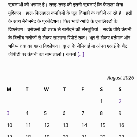
सूचनाओं की भरमार है। तरह-तरह की इतनी सूचनाएं कि फैसला लेना
मुश्किल। हाल-फिलहाल कंपनियों के जून तिमाही के नतीजे आ रहे हैं। इसी
के साथ मैनेजमेंट के प्रजेंटेशन। फिर भांति-भांति के एनालिस्टों के
विश्लेषण। ब्रोकरों की तरफ से खरीदने की संस्तुतियां। सबके पीछे कंपनी
के वित्तीय नतीजों से लेकर सालाना रिपोर्ट तक। भूत से लेकर वर्तमान और
भविष्य तक का गहरा विश्लेषण। गूगल के जेमिनाई या ओपन एआई के चैट
जीपीटी पर कंपनी का नाम डालो। कंपनी
[…]
August 2026
M
T
W
T
F
S
S
1
2
3
4
5
6
7
8
9
10
11
12
13
14
15
16
17
18
19
20
21
22
23