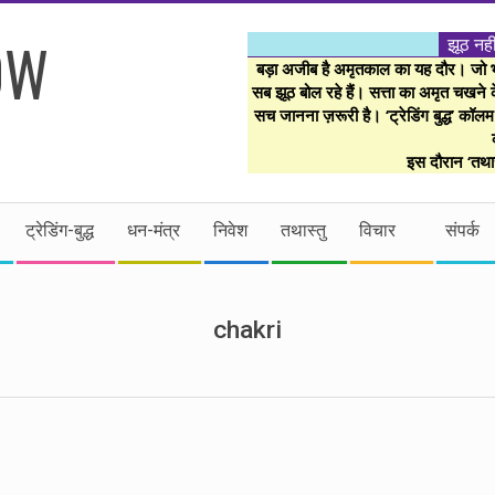
झूठ नही
बड़ा अजीब है अमृतकाल का यह दौर। जो भी 
सब झूठ बोल रहे हैं। सत्ता का अमृत चखने के
सच जानना ज़रूरी है। ‘ट्रेडिंग बुद्ध’ कॉल
इस दौरान ‘तथास
ट्रेडिंग-बुद्ध
धन-मंत्र
निवेश
तथास्तु
विचार
संपर्क
chakri