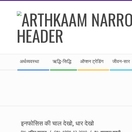
Skip
to
content
।।
Secondary
अर्थकाम।।
अर्थव्यवस्था
ऋद्धि-सिद्धि
ऑप्शन ट्रेडिंग
जीवन-सार
Navigation
Menu
BE
FINANCIALLY
CLEVER!
इनफोसिस की चाल देखो, धार देखो
2010-