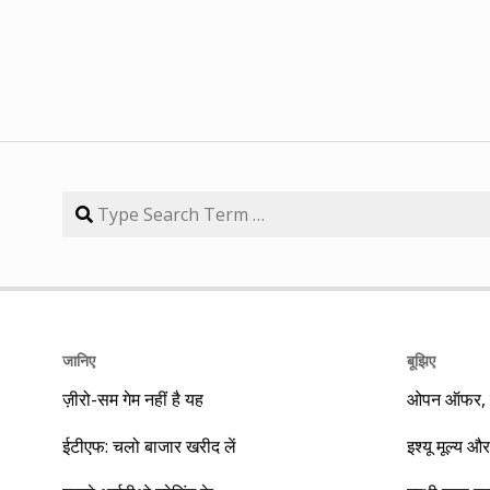
जानिए
बूझिए
ज़ीरो-सम गेम नहीं है यह
ओपन ऑफर, बा
ईटीएफ: चलो बाजार खरीद लें
इश्यू मूल्य और