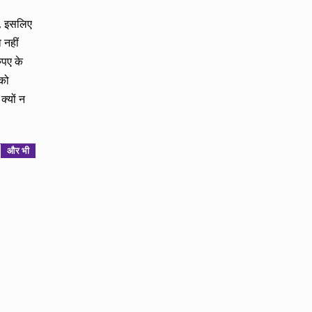
ा, इसलिए
 नहीं
ुपए के
 को
्यों न
और भी