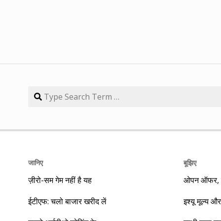
जानिए
बूझिए
ज़ीरो-सम गेम नहीं है यह
ओपन ऑफर, बा
ईटीएफ: चलो बाजार खरीद लें
इश्यू मूल्य और