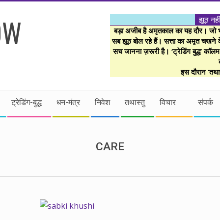
झूठ नही
बड़ा अजीब है अमृतकाल का यह दौर। जो भी 
सब झूठ बोल रहे हैं। सत्ता का अमृत चखने के
सच जानना ज़रूरी है। ‘ट्रेडिंग बुद्ध’ कॉल
इस दौरान ‘तथास
ट्रेडिंग-बुद्ध
धन-मंत्र
निवेश
तथास्तु
विचार
संपर्क
CARE