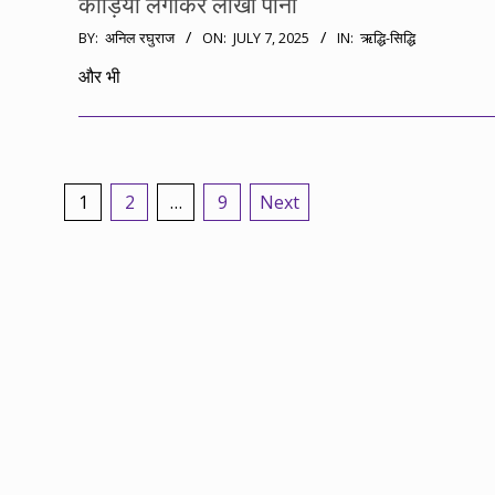
कौड़ियां लगाकर लाखों पाना
2025-
BY:
अनिल रघुराज
ON:
JULY 7, 2025
IN:
ऋद्धि-सिद्धि
07-
और भी
07
Posts
1
2
…
9
Next
pagination