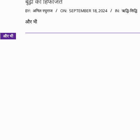
बूढ़ों की हिफाजत
2024-
BY:
अनिल रघुराज
ON:
SEPTEMBER 18, 2024
IN:
ऋद्धि-सिद्धि
09-
और भी
18
और भी