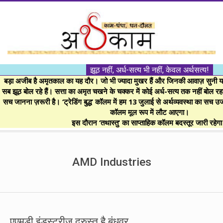
Skip
to
content
।।
झूठ नहीं, अर्ध-सत्य भी नहीं, केवल अर्थसत्य!
अर्थकाम।।
बड़ा अजीब है अमृतकाल का यह दौर। जो भी ज्यादा मुखर हैं और जिनकी आवाज़ सुनी या 
सब झूठ बोल रहे हैं। सत्ता का अमृत चखने के चक्कर में कोई अर्ध-सत्य तक नहीं बोल रहा। 
सच जानना ज़रूरी है। ‘ट्रेडिंग बुद्ध’ कॉलम में हम 13 जुलाई से अर्थव्यवस्था का सच उ
BE
कॉलम मूल रूप में लौट आएगा।
इस दौरान ‘तथास्तु’ का साप्ताहिक कॉलम बदस्तूर जारी रहेग
FINANCIALLY
Secondary
Navigation
AMD Industries
CLEVER!
Menu
एएमडी इंडस्ट्रीज दुरुस्त है बंधुवर