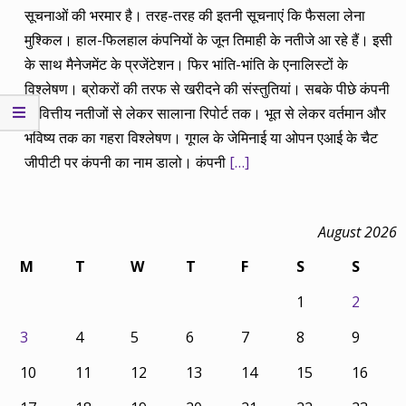
सूचनाओं की भरमार है। तरह-तरह की इतनी सूचनाएं कि फैसला लेना
मुश्किल। हाल-फिलहाल कंपनियों के जून तिमाही के नतीजे आ रहे हैं। इसी
के साथ मैनेजमेंट के प्रजेंटेशन। फिर भांति-भांति के एनालिस्टों के
विश्लेषण। ब्रोकरों की तरफ से खरीदने की संस्तुतियां। सबके पीछे कंपनी
के वित्तीय नतीजों से लेकर सालाना रिपोर्ट तक। भूत से लेकर वर्तमान और
भविष्य तक का गहरा विश्लेषण। गूगल के जेमिनाई या ओपन एआई के चैट
जीपीटी पर कंपनी का नाम डालो। कंपनी
[…]
August 2026
M
T
W
T
F
S
S
1
2
3
4
5
6
7
8
9
10
11
12
13
14
15
16