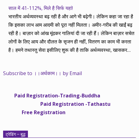
साल में 41-112%, मिले है सिर्फ यहां!
भारतीय अर्थव्यवस्था बढ़ रही है और आगे भी बढ़ेगी। लेकिन कहा जा रहा है
कि इसका लाभ आम आदमी को पूरा नहीं मिलता। अमीर-गरीब की खाईं बढ़
रही है। बाज़ार को आंख मूंदकर गालियां दी जा रही हैं। लेकिन बाज़ार सचेत
लोगों के लिए आय और दौलत के सृजन ही नहीं, वितरण का काम भी करता
है। हमने तथास्तु सेवा इसीलिए शुरू की है ताकि अर्थव्यवस्था, खासकर
कंपनियों के बढ़ने का लाभ निपट गरीबी से ऊपर रहनेवाले लोगों तक पहुंचाया
जा सके। वे जिन्हें बैंक बहुत हुआ तो 9 प्रतिशत देता है, जबकि वास्तविक
Subscribe to ।।अर्थकाम।। by Email
महंगाई की दर 10 प्रतिशत से ऊपर रहती है। वे भागकर जाते हैं सोने और
रीयल एस्टेट में चले जाते हैं तो उनकी बचत लॉक हो जाती है। देश के काम
नहीं आती। खुद उनके कितने काम आएगी, यह भी पक्का नहीं। जो पिछले
Paid Registration-Trading-Buddha
साढ़े चार सालों से अर्थकाम से जुड़े हैं, वे हमारी ईमानदारी और सत्यनिष्ठा से
Paid Registration -Tathastu
भलीभांति वाकिफ हैं। शुरू में हम भी कच्चे थे तो बाज़ार के उस्तादों के जाल
Free Registration
में फंस गए। गलतियां कीं। लेकिन जैसे ही समझ में आया, खटाक से उनसे
किनारा कस लिया। करीब सवा साल पहले से नए सिरे से शुरू किया तो
मजबूत आधार और गहन रिसर्च के साथ। उसी का नतीजा है कि हमारी
ट्रेडिंग – बुद्ध