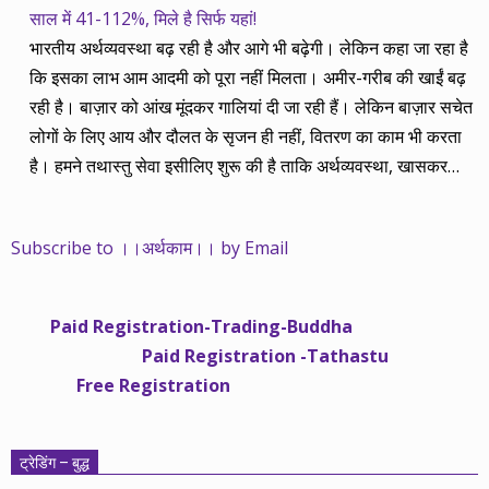
साल में 41-112%, मिले है सिर्फ यहां!
भारतीय अर्थव्यवस्था बढ़ रही है और आगे भी बढ़ेगी। लेकिन कहा जा रहा है
कि इसका लाभ आम आदमी को पूरा नहीं मिलता। अमीर-गरीब की खाईं बढ़
रही है। बाज़ार को आंख मूंदकर गालियां दी जा रही हैं। लेकिन बाज़ार सचेत
लोगों के लिए आय और दौलत के सृजन ही नहीं, वितरण का काम भी करता
है। हमने तथास्तु सेवा इसीलिए शुरू की है ताकि अर्थव्यवस्था, खासकर
कंपनियों के बढ़ने का लाभ निपट गरीबी से ऊपर रहनेवाले लोगों तक पहुंचाया
जा सके। वे जिन्हें बैंक बहुत हुआ तो 9 प्रतिशत देता है, जबकि वास्तविक
Subscribe to ।।अर्थकाम।। by Email
महंगाई की दर 10 प्रतिशत से ऊपर रहती है। वे भागकर जाते हैं सोने और
रीयल एस्टेट में चले जाते हैं तो उनकी बचत लॉक हो जाती है। देश के काम
नहीं आती। खुद उनके कितने काम आएगी, यह भी पक्का नहीं। जो पिछले
Paid Registration-Trading-Buddha
साढ़े चार सालों से अर्थकाम से जुड़े हैं, वे हमारी ईमानदारी और सत्यनिष्ठा से
Paid Registration -Tathastu
भलीभांति वाकिफ हैं। शुरू में हम भी कच्चे थे तो बाज़ार के उस्तादों के जाल
Free Registration
में फंस गए। गलतियां कीं। लेकिन जैसे ही समझ में आया, खटाक से उनसे
किनारा कस लिया। करीब सवा साल पहले से नए सिरे से शुरू किया तो
मजबूत आधार और गहन रिसर्च के साथ। उसी का नतीजा है कि हमारी
ट्रेडिंग – बुद्ध