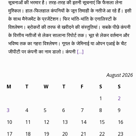
सूचनाओं की भरमार है। तरह-तरह की इतनी सूचनाएं कि फैसला लेना
मुश्किल। हाल-फिलहाल कंपनियों के जून तिमाही के नतीजे आ रहे हैं। इसी
के साथ मैनेजमेंट के प्रजेंटेशन। फिर भांति-भांति के एनालिस्टों के
विश्लेषण। ब्रोकरों की तरफ से खरीदने की संस्तुतियां। सबके पीछे कंपनी
के वित्तीय नतीजों से लेकर सालाना रिपोर्ट तक। भूत से लेकर वर्तमान और
भविष्य तक का गहरा विश्लेषण। गूगल के जेमिनाई या ओपन एआई के चैट
जीपीटी पर कंपनी का नाम डालो। कंपनी
[…]
August 2026
M
T
W
T
F
S
S
1
2
3
4
5
6
7
8
9
10
11
12
13
14
15
16
17
18
19
20
21
22
23