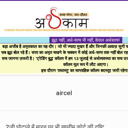
Skip
to
content
।।
झूठ नहीं, अर्ध-सत्य भी नहीं, केवल अर्थसत्य!
अर्थकाम।।
बड़ा अजीब है अमृतकाल का यह दौर। जो भी ज्यादा मुखर हैं और जिनकी आवाज़ सुनी या 
सब झूठ बोल रहे हैं। सत्ता का अमृत चखने के चक्कर में कोई अर्ध-सत्य तक नहीं बोल रहा। 
सच जानना ज़रूरी है। ‘ट्रेडिंग बुद्ध’ कॉलम में हम 13 जुलाई से अर्थव्यवस्था का सच उ
BE
कॉलम मूल रूप में लौट आएगा।
इस दौरान ‘तथास्तु’ का साप्ताहिक कॉलम बदस्तूर जारी रहेग
FINANCIALLY
Secondary
Navigation
aircel
CLEVER!
Menu
2जी घोटाले में मारन पर भी सुप्रीम कोर्ट की दृष्टि