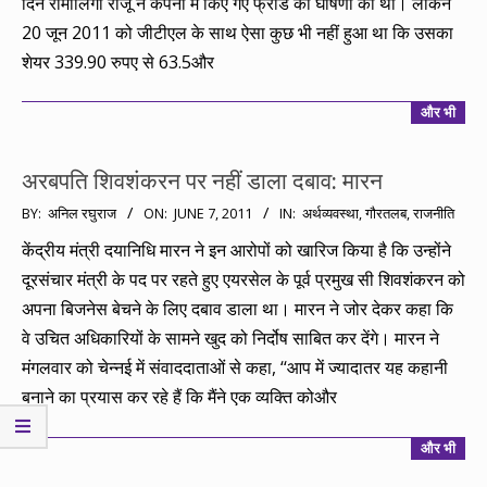
दिन रामालिंगा राजू ने कंपनी में किए गए फ्रॉड की घोषणा की थी। लेकिन
20 जून 2011 को जीटीएल के साथ ऐसा कुछ भी नहीं हुआ था कि उसका
शेयर 339.90 रुपए से 63.5और
और भी
अरबपति शिवशंकरन पर नहीं डाला दबाव: मारन
2011-
BY:
अनिल रघुराज
ON:
JUNE 7, 2011
IN:
अर्थव्यवस्था
,
गौरतलब
,
राजनीति
06-
केंद्रीय मंत्री दयानिधि मारन ने इन आरोपों को खारिज किया है कि उन्होंने
07
दूरसंचार मंत्री के पद पर रहते हुए एयरसेल के पूर्व प्रमुख सी शिवशंकरन को
अपना बिजनेस बेचने के लिए दबाव डाला था। मारन ने जोर देकर कहा कि
वे उचित अधिकारियों के सामने खुद को निर्दोष साबित कर देंगे। मारन ने
मंगलवार को चेन्नई में संवाददाताओं से कहा, ‘‘आप में ज्यादातर यह कहानी
बनाने का प्रयास कर रहे हैं कि मैंने एक व्यक्ति कोऔर
और भी