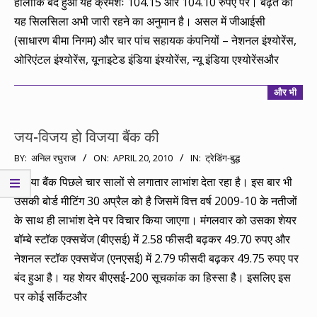
हालांकि बंद हुआ यह क्रमशः 104.15 और 104.10 रुपए पर। बढ़त का
यह सिलसिला अभी जारी रहने का अनुमान है। असल में जीआईसी
(साधारण बीमा निगम) और चार पांच सहायक कंपनियों – नेशनल इंश्योरेंस,
ओरिएंटल इंश्योरेंस, यूनाइटेड इंडिया इंश्योरेंस, न्यू इंडिया एश्योरेंसऔर
और भी
जय-विजय हो विजया बैंक की
2010-
BY:
अनिल रघुराज
ON:
APRIL 20, 2010
IN:
ट्रेडिंग-बुद्ध
04-
विजया बैंक पिछले चार सालों से लगातार लाभांश देता रहा है। इस बार भी
20
उसकी बोर्ड मीटिंग 30 अप्रैल को है जिसमें वित्त वर्ष 2009-10 के नतीजों
के साथ ही लाभांश देने पर विचार किया जाएगा। मंगलवार को उसका शेयर
बॉम्बे स्टॉक एक्सचेंज (बीएसई) में 2.58 फीसदी बढ़कर 49.70 रुपए और
नेशनल स्टॉक एक्सचेंज (एनएसई) में 2.79 फीसदी बढ़कर 49.75 रुपए पर
बंद हुआ है। यह शेयर बीएसई-200 सूचकांक का हिस्सा है। इसलिए इस
पर कोई सर्किटऔर