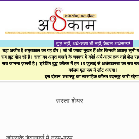
Skip
to
content
।।
झूठ नहीं, अर्ध-सत्य भी नहीं, केवल अर्थसत्य!
अर्थकाम।।
बड़ा अजीब है अमृतकाल का यह दौर। जो भी ज्यादा मुखर हैं और जिनकी आवाज़ सुनी या 
सब झूठ बोल रहे हैं। सत्ता का अमृत चखने के चक्कर में कोई अर्ध-सत्य तक नहीं बोल रहा। 
सच जानना ज़रूरी है। ‘ट्रेडिंग बुद्ध’ कॉलम में हम 13 जुलाई से अर्थव्यवस्था का सच उ
BE
कॉलम मूल रूप में लौट आएगा।
इस दौरान ‘तथास्तु’ का साप्ताहिक कॉलम बदस्तूर जारी रहेग
FINANCIALLY
Secondary
Navigation
सस्ता शेयर
CLEVER!
Menu
डीएसके डेवलपर्स में नरम-गरम