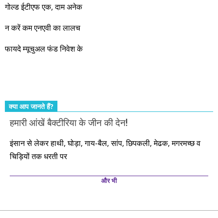
गोल्ड ईटीएफ एक, दाम अनेक
आएंगे। दूसरे आपको बस उल्लू बनाएंगे। केवल हम ही हैं जो पूरी ईमानदारी
और सत्यनिष्ठा से आपके लिए निवेश के हर रविवार को शानदार मौके लेकर
न करें कम एनएवी का लालच
आते रहेंगे। तुलसीदास की चौपाई याद कीजिए – सकल पदारथ है जन मांही,
फायदे म्यूचुअल फंड निवेश के
कर्महीन नर पावत नाहीं। आपके हिस्से का कुछ कर्म हम कर दे रहे हैं। बाकी
तो आपको ही करना पड़ेगा। इसलिए…. सोचिए। समझिए। फैसला
कीजिए। तथास्तु!!!
क्या आप जानते हैं?
हमारी आंखें बैक्टीरिया के जीन की देन!
इंसान से लेकर हाथी, घोड़ा, गाय-बैल, सांप, छिपकली, मेढक, मगरमच्छ व
चिड़ियों तक धरती पर
और भी