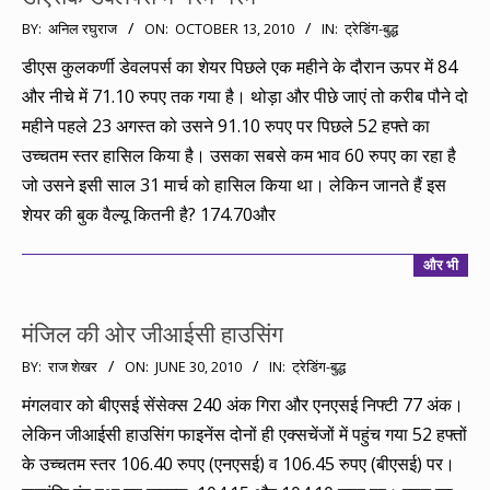
2010-
BY:
अनिल रघुराज
ON:
OCTOBER 13, 2010
IN:
ट्रेडिंग-बुद्ध
10-
डीएस कुलकर्णी डेवलपर्स का शेयर पिछले एक महीने के दौरान ऊपर में 84
13
और नीचे में 71.10 रुपए तक गया है। थोड़ा और पीछे जाएं तो करीब पौने दो
महीने पहले 23 अगस्त को उसने 91.10 रुपए पर पिछले 52 हफ्ते का
उच्चतम स्तर हासिल किया है। उसका सबसे कम भाव 60 रुपए का रहा है
जो उसने इसी साल 31 मार्च को हासिल किया था। लेकिन जानते हैं इस
शेयर की बुक वैल्यू कितनी है? 174.70और
और भी
मंजिल की ओर जीआईसी हाउसिंग
2010-
BY:
राज शेखर
ON:
JUNE 30, 2010
IN:
ट्रेडिंग-बुद्ध
06-
मंगलवार को बीएसई सेंसेक्स 240 अंक गिरा और एनएसई निफ्टी 77 अंक।
30
लेकिन जीआईसी हाउसिंग फाइनेंस दोनों ही एक्सचेंजों में पहुंच गया 52 हफ्तों
के उच्चतम स्तर 106.40 रुपए (एनएसई) व 106.45 रुपए (बीएसई) पर।