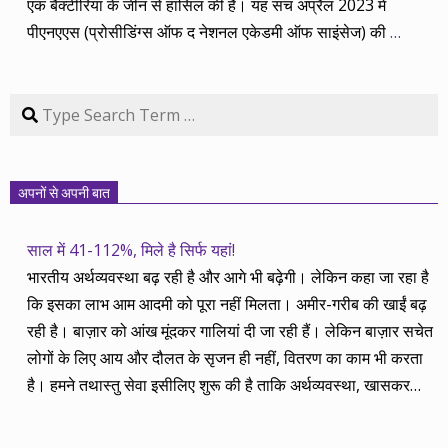
एक बैक्टीरिया के जीन से हासिल की है। यह सच अप्रैल 2023 में
पीएनएएस (प्रोसीडिंग्स ऑफ द नेशनल एकेडमी ऑफ साइंसेज) की
…
Search
अपनों से अपनी बात
साल में 41-112%, मिले है सिर्फ यहां!
भारतीय अर्थव्यवस्था बढ़ रही है और आगे भी बढ़ेगी। लेकिन कहा जा रहा है
कि इसका लाभ आम आदमी को पूरा नहीं मिलता। अमीर-गरीब की खाईं बढ़
रही है। बाज़ार को आंख मूंदकर गालियां दी जा रही हैं। लेकिन बाज़ार सचेत
लोगों के लिए आय और दौलत के सृजन ही नहीं, वितरण का काम भी करता
है। हमने तथास्तु सेवा इसीलिए शुरू की है ताकि अर्थव्यवस्था, खासकर
कंपनियों के बढ़ने का लाभ निपट गरीबी से ऊपर रहनेवाले लोगों तक पहुंचाया
जा सके। वे जिन्हें बैंक बहुत हुआ तो 9 प्रतिशत देता है, जबकि वास्तविक