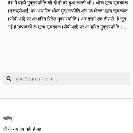
देश में पहले मुद्रास्फीति की दो ही दरें हुआ करती थीं। थोक मूल्य सूचकांक
(तीन से पांच साल का) लक्ष्य साल भर में ही पूरा कर लिया है, जबकि एक
(डब्ल्यूपीआई) पर आधारित थोक मुद्रास्फीति और उपभोक्ता मूल्य सूचकांक
कंपनी 84.57 प्रतिशत रिटर्न के साथ लक्ष्य से ज़रा-सा पीछे है। तारीख
(सीपीआई) पर आधारित रिटेल मुद्रास्फीति। अब इसमें एक तीसरी भी जुड़
कंपनी तब का भाव समय लक्ष्य 30/09/14 का भाव रिटर्न (%) 01/09/13
गई है उत्पादकों के मूल्य सूचकांक (पीपीआई) पर आधारित मुद्रास्फीति।
डॉ. रेड्डीज़ लैब 2292.90 3 साल 2815 3229.60 40.85 08/09/13
लेकिन ये सभी बैंकिंग, कॉरपोरेट क्षेत्र और वित्तीय तंत्र के लिए मायने रखती
एचडीएफसी बैंक 616.20 3 साल 850 872.65 41.62 15/09/13
हैं, जबकि देश के आमजन के लिए इनका कोई खास मतलब नहीं। उसके लिए
अतुल ऑटो 173.65 5 साल 260 367.90 111.86 22/09/13 कमिन्स
तो सालों-साल से ‘महंगाई डायन खाये जात है’ की स्थिति बनी हुई है।
इंडिया 409.25 3 साल 474 671.05 63.97 29/09/13 नवनीत
मुद्रास्फीति जितनी बढ़ती है, उससे ज्यादा कमाई बढ़ जाए तो किसी को
एजुकेशन 53.15 3 साल 110 98.10 84.57 यहां यह भी गौर करने की
महंगाई से फर्क नहीं पड़ता। लेकिन जब कमाई ठहरी या घट रही हो तब
बात है कि हम आमतौर पर हर महीने लार्जकैप, मिडकैप और स्मॉल कैप का
मुद्रास्फीति का 4% बढ़ना भी घर-गृहस्थी की कमर तोड़ देता है। सरकार
Search
संतुलन बनाकर चलते हैं। यह भी बताते हैं कि कहां पर एंट्री करें और आपके
कहती है कि उसने तो पिछले बारह सालों में मुद्रास्फीति को काबू में कर रखा
पास कुल एक लाख रुपए हों तो उस हफ्ते की कंपनी में कितना लगाना चाहिए,
है। रिजर्व बैंक ने अगस्त 2016 से फ्लेक्सिबल इनफ्लेशन टार्गेटिंग
उसके कितने शेयर खरीदने चाहिए। मसलन, सितंबर 2013 में हमने तीन
(एफआईटी) फ्रेमवर्क के तहत रिटेल मुद्रास्फीति के लिए 4% को बीच में
लार्जकैप, एक मिडकैप और एक स्मॉल कैप कंपनी आपके निवेश के लिए पेश
रखकर 2% ऊपर-नीचे यानी 2% से 6% की जो रेंज घोषित की है, वो अभी
की थी। इसमें से लार्ज कैप कंपनियों में डॉ. रेड्डीज़ लैब का शेयर लक्ष्य
तक टूटी नहीं है। यह फ्रेमवर्क हर पांच साल पर बढ़ाया जाता है। अभी इसे
हासिल कर चुका है और यही नहीं, 24 सितंबर 2014 को 3356.60 रुपए
जानिए
31 मार्च 2031 तक बढ़ा दिया गया है। जून में रिटेल मुद्रास्फीति की दर
पर 52 हफ्ते का शिखर पकड़ चुका है। एचडीएफसी बैंक भी लक्ष्य हासिल
ज़ीरो-सम गेम नहीं है यह
17 महीनों के शिखर 4.38% पर पहुंच गई। फिर भी रिजर्व बैंक की निर्धारित