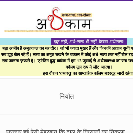
Skip
to
content
।।
झूठ नहीं, अर्ध-सत्य भी नहीं, केवल अर्थसत्य!
अर्थकाम।।
बड़ा अजीब है अमृतकाल का यह दौर। जो भी ज्यादा मुखर हैं और जिनकी आवाज़ सुनी या 
सब झूठ बोल रहे हैं। सत्ता का अमृत चखने के चक्कर में कोई अर्ध-सत्य तक नहीं बोल रहा। 
सच जानना ज़रूरी है। ‘ट्रेडिंग बुद्ध’ कॉलम में हम 13 जुलाई से अर्थव्यवस्था का सच उ
BE
कॉलम मूल रूप में लौट आएगा।
इस दौरान ‘तथास्तु’ का साप्ताहिक कॉलम बदस्तूर जारी रहेग
FINANCIALLY
Secondary
Navigation
निर्यात
CLEVER!
Menu
सरकार हुई ऐसी मेहरबान कि दाल के किसानों का निकला