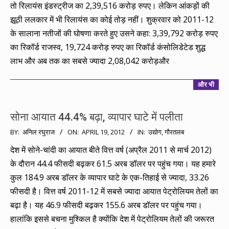
तो रिलायंस इंडस्ट्रीज का 2,39,516 करोड़ रुपए। लेकिन आंकड़ों की
झूठी ललकार में भी रिलायंस का कोई तोड़ नहीं। शुक्रवार को 2011-12
के सालाना नतीजों की घोषणा करते हुए उसने कहा: 3,39,792 करोड़ रुपए
का रिकॉर्ड राजस्व, 19,724 करोड़ रुपए का रिकॉर्ड कंसोलिडेटेड शुद्ध
लाभ और अब तक का सबसे ज्यादा 2,08,042 करोड़और
और भी
सोना आयात 44.4% बढ़ा, व्यापार घाटे में पलीता
2012-
BY:
अनिल रघुराज
ON:
APRIL 19, 2012
IN:
उद्योग
,
गौरतलब
04-
देश में सोने-चांदी का आयात बीते वित्त वर्ष (अप्रैल 2011 से मार्च 2012)
19
के दौरान 44.4 फीसदी बढ़कर 61.5 अरब डॉलर पर पहुंच गया। यह हमारे
कुल 184.9 अरब डॉलर के व्यापार घाटे के एक-तिहाई से ज्यादा, 33.26
फीसदी है। वित्त वर्ष 2011-12 में सबसे ज्यादा आयात पेट्रोलियम तेलों का
बढ़ा है। यह 46.9 फीसदी बढ़कर 155.6 अरब डॉलर पर पहुंच गया।
हालांकि इससे बचना मुश्किल है क्योंकि देश में पेट्रोलियम तेलों की जरूरत