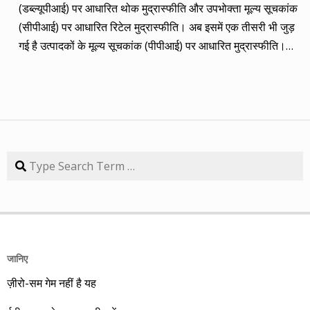
(डब्ल्यूपीआई) पर आधारित थोक मुद्रास्फीति और उपभोक्ता मूल्य सूचकांक
कंपनी 84.57 प्रतिशत रिटर्न के साथ लक्ष्य से ज़रा-सा पीछे है। तारीख
(सीपीआई) पर आधारित रिटेल मुद्रास्फीति। अब इसमें एक तीसरी भी जुड़
कंपनी तब का भाव समय लक्ष्य 30/09/14 का भाव रिटर्न (%) 01/09/13
गई है उत्पादकों के मूल्य सूचकांक (पीपीआई) पर आधारित मुद्रास्फीति।
डॉ. रेड्डीज़ लैब 2292.90 3 साल 2815 3229.60 40.85 08/09/13
लेकिन ये सभी बैंकिंग, कॉरपोरेट क्षेत्र और वित्तीय तंत्र के लिए मायने रखती
एचडीएफसी बैंक 616.20 3 साल 850 872.65 41.62 15/09/13
हैं, जबकि देश के आमजन के लिए इनका कोई खास मतलब नहीं। उसके लिए
अतुल ऑटो 173.65 5 साल 260 367.90 111.86 22/09/13 कमिन्स
तो सालों-साल से ‘महंगाई डायन खाये जात है’ की स्थिति बनी हुई है।
इंडिया 409.25 3 साल 474 671.05 63.97 29/09/13 नवनीत
मुद्रास्फीति जितनी बढ़ती है, उससे ज्यादा कमाई बढ़ जाए तो किसी को
एजुकेशन 53.15 3 साल 110 98.10 84.57 यहां यह भी गौर करने की
महंगाई से फर्क नहीं पड़ता। लेकिन जब कमाई ठहरी या घट रही हो तब
बात है कि हम आमतौर पर हर महीने लार्जकैप, मिडकैप और स्मॉल कैप का
मुद्रास्फीति का 4% बढ़ना भी घर-गृहस्थी की कमर तोड़ देता है। सरकार
Search
संतुलन बनाकर चलते हैं। यह भी बताते हैं कि कहां पर एंट्री करें और आपके
कहती है कि उसने तो पिछले बारह सालों में मुद्रास्फीति को काबू में कर रखा
पास कुल एक लाख रुपए हों तो उस हफ्ते की कंपनी में कितना लगाना चाहिए,
है। रिजर्व बैंक ने अगस्त 2016 से फ्लेक्सिबल इनफ्लेशन टार्गेटिंग
उसके कितने शेयर खरीदने चाहिए। मसलन, सितंबर 2013 में हमने तीन
(एफआईटी) फ्रेमवर्क के तहत रिटेल मुद्रास्फीति के लिए 4% को बीच में
लार्जकैप, एक मिडकैप और एक स्मॉल कैप कंपनी आपके निवेश के लिए पेश
रखकर 2% ऊपर-नीचे यानी 2% से 6% की जो रेंज घोषित की है, वो अभी
की थी। इसमें से लार्ज कैप कंपनियों में डॉ. रेड्डीज़ लैब का शेयर लक्ष्य
तक टूटी नहीं है। यह फ्रेमवर्क हर पांच साल पर बढ़ाया जाता है। अभी इसे
हासिल कर चुका है और यही नहीं, 24 सितंबर 2014 को 3356.60 रुपए
जानिए
31 मार्च 2031 तक बढ़ा दिया गया है। जून में रिटेल मुद्रास्फीति की दर
पर 52 हफ्ते का शिखर पकड़ चुका है। एचडीएफसी बैंक भी लक्ष्य हासिल
ज़ीरो-सम गेम नहीं है यह
17 महीनों के शिखर 4.38% पर पहुंच गई। फिर भी रिजर्व बैंक की निर्धारित
करने के साथ ही 30 सितंबर 2014 को 879.80 रुपए का शिखर हासिल
रेंज में ही है। जुलाई माह की रिटेल मुद्रास्फीति 12 अगस्त को घोषित की