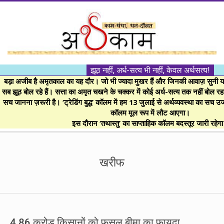
Skip
to
content
।।
झूठ नहीं, अर्ध-सत्य भी नहीं, केवल अर्थसत्य!
अर्थकाम।।
बड़ा अजीब है अमृतकाल का यह दौर। जो भी ज्यादा मुखर हैं और जिनकी आवाज़ सुनी या 
सब झूठ बोल रहे हैं। सत्ता का अमृत चखने के चक्कर में कोई अर्ध-सत्य तक नहीं बोल रहा। 
सच जानना ज़रूरी है। ‘ट्रेडिंग बुद्ध’ कॉलम में हम 13 जुलाई से अर्थव्यवस्था का सच उ
BE
कॉलम मूल रूप में लौट आएगा।
इस दौरान ‘तथास्तु’ का साप्ताहिक कॉलम बदस्तूर जारी रहेग
FINANCIALLY
Secondary
Navigation
खरीफ
CLEVER!
Menu
4.86 करोड़ किसानों को फसल बीमा का फायदा