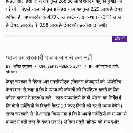
पिछले साल इसी तिथि तक कुल 288.38 लाख क्षेत्र में गेहूं की बुआई की
गई थी। पिछले साल की तुलना में इस साल यह कुल 2.29 लाख हेक्‍टेयर
अधिक है। मध्‍यप्रदेश के 4.79 लाख हेक्‍टेयर, राजस्‍थान के 3.11 लाख
हेक्‍टेयर, झारखंड के 0.58 लाख हेक्‍टेयर और छत्‍तीसगढ़ केऔर
और भी
प्याज का सरकारी भाव बाजार से कम नहीं
2011-
BY:
अनिल रघुराज
ON:
SEPTEMBER 6, 2011
IN:
अर्थव्यवस्था
,
कृषि
,
गौरतलब
09-
06
केंद्र सरकार ने नेफेड और एनसीसीएफ (नेशनल कंज्यूमर्स को-ऑपरेटिव
फेडरेशन) से कहा है कि वे प्‍याज की कीमतों को नि‍यंत्रि‍त करने के लि‍ए
फौरन बाजार में हस्‍तक्षेप करें। खाद्य राज्यमंत्री के वी थॉमस का निर्देश है
कि दोनों एजेंसि‍यों के बि‍क्री केंद्र 20 रुपए कि‍लो की दर से प्याज बेचेंगे।
राज्‍य सरकारों से भी आग्रह कि‍या गया है कि‍ वे अपनी एजेंसि‍यों के माध्‍यम से
बाजार में इसी तरह के कदम उठाएं। लेकिन मंत्री महोदय को शायदऔर