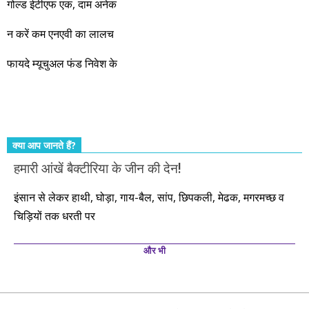
गोल्ड ईटीएफ एक, दाम अनेक
आएंगे। दूसरे आपको बस उल्लू बनाएंगे। केवल हम ही हैं जो पूरी ईमानदारी
और सत्यनिष्ठा से आपके लिए निवेश के हर रविवार को शानदार मौके लेकर
न करें कम एनएवी का लालच
आते रहेंगे। तुलसीदास की चौपाई याद कीजिए – सकल पदारथ है जन मांही,
फायदे म्यूचुअल फंड निवेश के
कर्महीन नर पावत नाहीं। आपके हिस्से का कुछ कर्म हम कर दे रहे हैं। बाकी
तो आपको ही करना पड़ेगा। इसलिए…. सोचिए। समझिए। फैसला
कीजिए। तथास्तु!!!
क्या आप जानते हैं?
हमारी आंखें बैक्टीरिया के जीन की देन!
इंसान से लेकर हाथी, घोड़ा, गाय-बैल, सांप, छिपकली, मेढक, मगरमच्छ व
चिड़ियों तक धरती पर
और भी