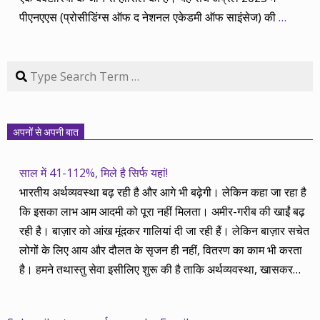
पीएनएएस (प्रोसीडिंग्स ऑफ द नेशनल एकेडमी ऑफ साइंसेज) की
…
Search
अपनों से अपनी बात
साल में 41-112%, मिले है सिर्फ यहां!
भारतीय अर्थव्यवस्था बढ़ रही है और आगे भी बढ़ेगी। लेकिन कहा जा रहा है
कि इसका लाभ आम आदमी को पूरा नहीं मिलता। अमीर-गरीब की खाईं बढ़
रही है। बाज़ार को आंख मूंदकर गालियां दी जा रही हैं। लेकिन बाज़ार सचेत
लोगों के लिए आय और दौलत के सृजन ही नहीं, वितरण का काम भी करता
है। हमने तथास्तु सेवा इसीलिए शुरू की है ताकि अर्थव्यवस्था, खासकर
कंपनियों के बढ़ने का लाभ निपट गरीबी से ऊपर रहनेवाले लोगों तक पहुंचाया
जा सके। वे जिन्हें बैंक बहुत हुआ तो 9 प्रतिशत देता है, जबकि वास्तविक