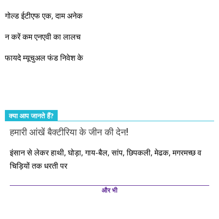
नहीं, दस साल में अपनी बचत से दस गुना दौलत बनाने के मौके बहुत सारे
गोल्ड ईटीएफ एक, दाम अनेक
आएंगे। दूसरे आपको बस उल्लू बनाएंगे। केवल हम ही हैं जो पूरी ईमानदारी
और सत्यनिष्ठा से आपके लिए निवेश के हर रविवार को शानदार मौके लेकर
न करें कम एनएवी का लालच
आते रहेंगे। तुलसीदास की चौपाई याद कीजिए – सकल पदारथ है जन मांही,
फायदे म्यूचुअल फंड निवेश के
कर्महीन नर पावत नाहीं। आपके हिस्से का कुछ कर्म हम कर दे रहे हैं। बाकी
तो आपको ही करना पड़ेगा। इसलिए…. सोचिए। समझिए। फैसला
कीजिए। तथास्तु!!!
क्या आप जानते हैं?
हमारी आंखें बैक्टीरिया के जीन की देन!
इंसान से लेकर हाथी, घोड़ा, गाय-बैल, सांप, छिपकली, मेढक, मगरमच्छ व
चिड़ियों तक धरती पर
और भी