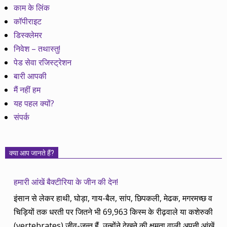
काम के लिंक
कॉपीराइट
डिस्क्लेमर
निवेश – तथास्तु!
पेड सेवा रजिस्ट्रेशन
बारी आपकी
मैं नहीं हम
यह पहल क्यों?
संपर्क
क्या आप जानते हैं?
हमारी आंखें बैक्टीरिया के जीन की देन!
इंसान से लेकर हाथी, घोड़ा, गाय-बैल, सांप, छिपकली, मेढक, मगरमच्छ व
चिड़ियों तक धरती पर जितने भी 69,963 किस्म के रीढ़वाले या कशेरुकी
(vertebrates) जीव-जन्तु हैं, उन्होंने देखने की क्षमता वाली अपनी आंखें