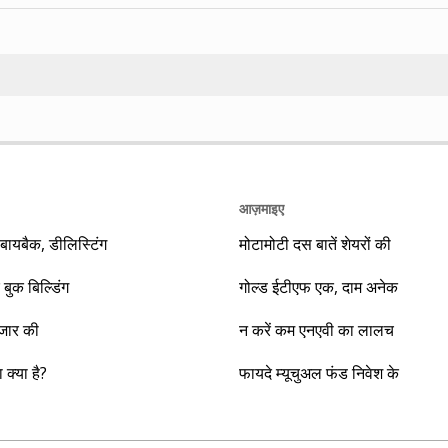
Search
आज़माइए
यबैक, डीलिस्टिंग
मोटामोटी दस बातें शेयरों की
 बुक बिल्डिंग
गोल्ड ईटीएफ एक, दाम अनेक
ाजार की
न करें कम एनएवी का लालच
क्या है?
फायदे म्यूचुअल फंड निवेश के