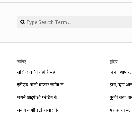
जानिए
बूझिए
ज़ीरो-सम गेम नहीं है यह
ओपन ऑफर, बा
ईटीएफ: चलो बाजार खरीद लें
इश्यू मूल्य और
मायने आईपीओ ग्रेडिंग के
गुत्थी ऋण ब
जवाब कमोडिटी बाजार के
यह कासा बला 