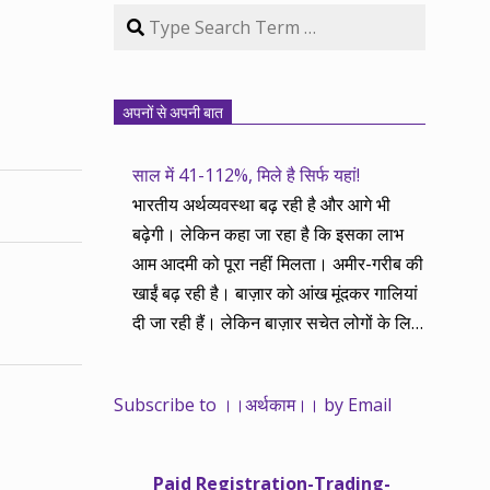
Search
अपनों से अपनी बात
साल में 41-112%, मिले है सिर्फ यहां!
भारतीय अर्थव्यवस्था बढ़ रही है और आगे भी
बढ़ेगी। लेकिन कहा जा रहा है कि इसका लाभ
आम आदमी को पूरा नहीं मिलता। अमीर-गरीब की
खाईं बढ़ रही है। बाज़ार को आंख मूंदकर गालियां
दी जा रही हैं। लेकिन बाज़ार सचेत लोगों के लिए
आय और दौलत के सृजन ही नहीं, वितरण का
काम भी करता है। हमने तथास्तु सेवा इसीलिए
Subscribe to ।।अर्थकाम।। by Email
शुरू की है ताकि अर्थव्यवस्था, खासकर कंपनियों
के बढ़ने का लाभ निपट गरीबी से ऊपर रहनेवाले
लोगों तक पहुंचाया जा सके। वे जिन्हें बैंक बहुत
Paid Registration-Trading-