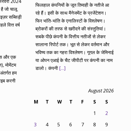
1 फरवरी 2024
फिलहाल कंपनियों के जून तिमाही के नतीजे आ
है जो चालू
रहे हैं। इसी के साथ मैनेजमेंट के प्रजेंटेशन।
इज़र सब्सिड़ी
फिर भांति-भांति के एनालिस्टों के विश्लेषण।
 वित्त वर्ष
ब्रोकरों की तरफ से खरीदने की संस्तुतियां।
सबके पीछे कंपनी के वित्तीय नतीजों से लेकर
सालाना रिपोर्ट तक। भूत से लेकर वर्तमान और
भविष्य तक का गहरा विश्लेषण। गूगल के जेमिनाई
्यास और एक
या ओपन एआई के चैट जीपीटी पर कंपनी का नाम
), मोमेंटम
डालो। कंपनी
[…]
अंतर्गत हम
राइब करनी
August 2026
M
T
W
T
F
S
S
1
2
3
4
5
6
7
8
9