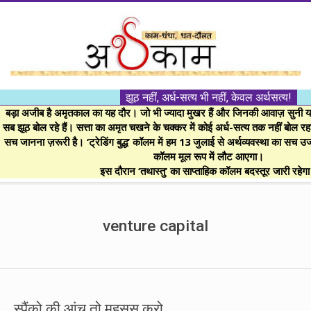
Skip
to
content
।।
झूठ नहीं, अर्ध-सत्य भी नहीं, केवल अर्थसत्य!
अर्थकाम।।
बड़ा अजीब है अमृतकाल का यह दौर। जो भी ज्यादा मुखर हैं और जिनकी आवाज़ सुनी या 
सब झूठ बोल रहे हैं। सत्ता का अमृत चखने के चक्कर में कोई अर्ध-सत्य तक नहीं बोल रहा। 
सच जानना ज़रूरी है। ‘ट्रेडिंग बुद्ध’ कॉलम में हम 13 जुलाई से अर्थव्यवस्था का सच उ
BE
कॉलम मूल रूप में लौट आएगा।
इस दौरान ‘तथास्तु’ का साप्ताहिक कॉलम बदस्तूर जारी रहेग
FINANCIALLY
Secondary
Navigation
venture capital
CLEVER!
Menu
स्पैंको की आंच तो महसूस करो