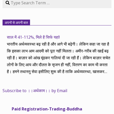
Search
अपनों से अपनी बात
साल में 41-112%, मिले है सिर्फ यहां!
भारतीय अर्थव्यवस्था बढ़ रही है और आगे भी बढ़ेगी। लेकिन कहा जा रहा है
कि इसका लाभ आम आदमी को पूरा नहीं मिलता। अमीर-गरीब की खाईं बढ़
रही है। बाज़ार को आंख मूंदकर गालियां दी जा रही हैं। लेकिन बाज़ार सचेत
लोगों के लिए आय और दौलत के सृजन ही नहीं, वितरण का काम भी करता
है। हमने तथास्तु सेवा इसीलिए शुरू की है ताकि अर्थव्यवस्था, खासकर
कंपनियों के बढ़ने का लाभ निपट गरीबी से ऊपर रहनेवाले लोगों तक पहुंचाया
जा सके। वे जिन्हें बैंक बहुत हुआ तो 9 प्रतिशत देता है, जबकि वास्तविक
Subscribe to ।।अर्थकाम।। by Email
महंगाई की दर 10 प्रतिशत से ऊपर रहती है। वे भागकर जाते हैं सोने और
रीयल एस्टेट में चले जाते हैं तो उनकी बचत लॉक हो जाती है। देश के काम
नहीं आती। खुद उनके कितने काम आएगी, यह भी पक्का नहीं। जो पिछले
Paid Registration-Trading-Buddha
साढ़े चार सालों से अर्थकाम से जुड़े हैं, वे हमारी ईमानदारी और सत्यनिष्ठा से