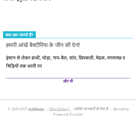
कर्महीन नर पावत नाहीं। आपके हिस्से का कुछ कर्म हम कर दे रहे हैं। बाकी
तो आपको ही करना पड़ेगा। इसलिए…. सोचिए। समझिए। फैसला
कीजिए। तथास्तु!!!
क्या आप जानते हैं?
हमारी आंखें बैक्टीरिया के जीन की देन!
इंसान से लेकर हाथी, घोड़ा, गाय-बैल, सांप, छिपकली, मेढक, मगरमच्छ व
चिड़ियों तक धरती पर
और भी
Arthkaam
...
© 2010-2025
{Disclaimer}
... क्योंकि जानकारी ही पैसा है! ... Spreading
Financial Freedom