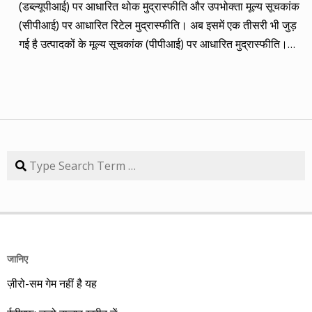
(डब्ल्यूपीआई) पर आधारित थोक मुद्रास्फीति और उपभोक्ता मूल्य सूचकांक
कंपनी 84.57 प्रतिशत रिटर्न के साथ लक्ष्य से ज़रा-सा पीछे है। तारीख
(सीपीआई) पर आधारित रिटेल मुद्रास्फीति। अब इसमें एक तीसरी भी जुड़
कंपनी तब का भाव समय लक्ष्य 30/09/14 का भाव रिटर्न (%) 01/09/13
गई है उत्पादकों के मूल्य सूचकांक (पीपीआई) पर आधारित मुद्रास्फीति।
डॉ. रेड्डीज़ लैब 2292.90 3 साल 2815 3229.60 40.85 08/09/13
लेकिन ये सभी बैंकिंग, कॉरपोरेट क्षेत्र और वित्तीय तंत्र के लिए मायने रखती
एचडीएफसी बैंक 616.20 3 साल 850 872.65 41.62 15/09/13
हैं, जबकि देश के आमजन के लिए इनका कोई खास मतलब नहीं। उसके लिए
अतुल ऑटो 173.65 5 साल 260 367.90 111.86 22/09/13 कमिन्स
तो सालों-साल से ‘महंगाई डायन खाये जात है’ की स्थिति बनी हुई है।
इंडिया 409.25 3 साल 474 671.05 63.97 29/09/13 नवनीत
मुद्रास्फीति जितनी बढ़ती है, उससे ज्यादा कमाई बढ़ जाए तो किसी को
एजुकेशन 53.15 3 साल 110 98.10 84.57 यहां यह भी गौर करने की
महंगाई से फर्क नहीं पड़ता। लेकिन जब कमाई ठहरी या घट रही हो तब
बात है कि हम आमतौर पर हर महीने लार्जकैप, मिडकैप और स्मॉल कैप का
मुद्रास्फीति का 4% बढ़ना भी घर-गृहस्थी की कमर तोड़ देता है। सरकार
Search
संतुलन बनाकर चलते हैं। यह भी बताते हैं कि कहां पर एंट्री करें और आपके
कहती है कि उसने तो पिछले बारह सालों में मुद्रास्फीति को काबू में कर रखा
पास कुल एक लाख रुपए हों तो उस हफ्ते की कंपनी में कितना लगाना चाहिए,
है। रिजर्व बैंक ने अगस्त 2016 से फ्लेक्सिबल इनफ्लेशन टार्गेटिंग
उसके कितने शेयर खरीदने चाहिए। मसलन, सितंबर 2013 में हमने तीन
(एफआईटी) फ्रेमवर्क के तहत रिटेल मुद्रास्फीति के लिए 4% को बीच में
लार्जकैप, एक मिडकैप और एक स्मॉल कैप कंपनी आपके निवेश के लिए पेश
रखकर 2% ऊपर-नीचे यानी 2% से 6% की जो रेंज घोषित की है, वो अभी
की थी। इसमें से लार्ज कैप कंपनियों में डॉ. रेड्डीज़ लैब का शेयर लक्ष्य
तक टूटी नहीं है। यह फ्रेमवर्क हर पांच साल पर बढ़ाया जाता है। अभी इसे
हासिल कर चुका है और यही नहीं, 24 सितंबर 2014 को 3356.60 रुपए
जानिए
31 मार्च 2031 तक बढ़ा दिया गया है। जून में रिटेल मुद्रास्फीति की दर
पर 52 हफ्ते का शिखर पकड़ चुका है। एचडीएफसी बैंक भी लक्ष्य हासिल
ज़ीरो-सम गेम नहीं है यह
17 महीनों के शिखर 4.38% पर पहुंच गई। फिर भी रिजर्व बैंक की निर्धारित
करने के साथ ही 30 सितंबर 2014 को 879.80 रुपए का शिखर हासिल
रेंज में ही है। जुलाई माह की रिटेल मुद्रास्फीति 12 अगस्त को घोषित की