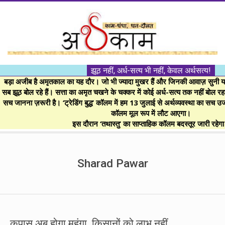
Skip
to
content
।।
झूठ नहीं, अर्ध-सत्य भी नहीं, केवल अर्थसत्य!
अर्थकाम।।
बड़ा अजीब है अमृतकाल का यह दौर। जो भी ज्यादा मुखर हैं और जिनकी आवाज़ सुनी या 
सब झूठ बोल रहे हैं। सत्ता का अमृत चखने के चक्कर में कोई अर्ध-सत्य तक नहीं बोल रहा। 
सच जानना ज़रूरी है। ‘ट्रेडिंग बुद्ध’ कॉलम में हम 13 जुलाई से अर्थव्यवस्था का सच उ
BE
कॉलम मूल रूप में लौट आएगा।
इस दौरान ‘तथास्तु’ का साप्ताहिक कॉलम बदस्तूर जारी रहेग
FINANCIALLY
Secondary
Navigation
Sharad Pawar
CLEVER!
Menu
कपास अब होगा महंगा, किसानों को लाभ नहीं