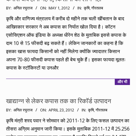
2012-
BY:
अनिल रघुराज
ON:
MAY 1, 2012
IN:
कृषि
,
गौरतलब
05-
कृषि और वाणिज्य मंत्रालय में करीब दो महीने तक चली खींचतान के बाद
01
आखिरकार सरकार ने अब कपास का निर्यात खोल दिया है। कॉटन
एसोसिएशन ऑफ इंडिया के अध्यक्ष धीरेन शेठ के मुताबिक इससे कपास के
दाम 10 से 15 फीसदी बढ़ सकते हैं। लेकिन जानकारों का कहना है कि
इसका खास फायदा किसानों को नहीं मिलेगा क्योंकि ज्यादातर किसान
अपना 70-80 फीसदी कपास पहले ही बेच चुके हैं। इसका फायदा मूलतः
कपास के स्टॉकिस्टों या उनऔर
और भी
खाद्यान्न से लेकर कपास तक का रिकॉर्ड उत्पादन
2012-
BY:
अनिल रघुराज
ON:
APRIL 23, 2012
IN:
कृषि
,
गौरतलब
04-
कृषि मंत्री शरद पवार ने सोमवार को 2011-12 के लिए फसल उत्‍पादन का
23
तीसरा अग्रिम अनुमान जारी किया। इसके मुताबिक 2011-12 में 25.256