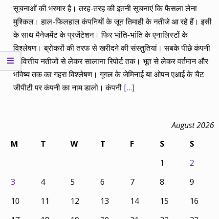
सूचनाओं की भरमार है। तरह-तरह की इतनी सूचनाएं कि फैसला लेना
मुश्किल। हाल-फिलहाल कंपनियों के जून तिमाही के नतीजे आ रहे हैं। इसी
के साथ मैनेजमेंट के प्रजेंटेशन। फिर भांति-भांति के एनालिस्टों के
विश्लेषण। ब्रोकरों की तरफ से खरीदने की संस्तुतियां। सबके पीछे कंपनी
के वित्तीय नतीजों से लेकर सालाना रिपोर्ट तक। भूत से लेकर वर्तमान और
भविष्य तक का गहरा विश्लेषण। गूगल के जेमिनाई या ओपन एआई के चैट
जीपीटी पर कंपनी का नाम डालो। कंपनी
[…]
August 2026
M
T
W
T
F
S
S
1
2
3
4
5
6
7
8
9
10
11
12
13
14
15
16