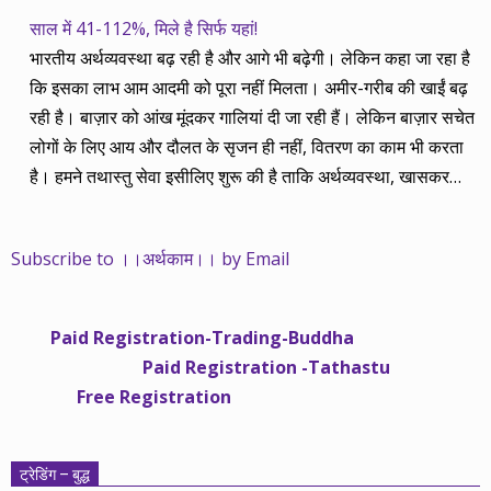
साल में 41-112%, मिले है सिर्फ यहां!
भारतीय अर्थव्यवस्था बढ़ रही है और आगे भी बढ़ेगी। लेकिन कहा जा रहा है
कि इसका लाभ आम आदमी को पूरा नहीं मिलता। अमीर-गरीब की खाईं बढ़
रही है। बाज़ार को आंख मूंदकर गालियां दी जा रही हैं। लेकिन बाज़ार सचेत
लोगों के लिए आय और दौलत के सृजन ही नहीं, वितरण का काम भी करता
है। हमने तथास्तु सेवा इसीलिए शुरू की है ताकि अर्थव्यवस्था, खासकर
कंपनियों के बढ़ने का लाभ निपट गरीबी से ऊपर रहनेवाले लोगों तक पहुंचाया
जा सके। वे जिन्हें बैंक बहुत हुआ तो 9 प्रतिशत देता है, जबकि वास्तविक
Subscribe to ।।अर्थकाम।। by Email
महंगाई की दर 10 प्रतिशत से ऊपर रहती है। वे भागकर जाते हैं सोने और
रीयल एस्टेट में चले जाते हैं तो उनकी बचत लॉक हो जाती है। देश के काम
नहीं आती। खुद उनके कितने काम आएगी, यह भी पक्का नहीं। जो पिछले
Paid Registration-Trading-Buddha
साढ़े चार सालों से अर्थकाम से जुड़े हैं, वे हमारी ईमानदारी और सत्यनिष्ठा से
Paid Registration -Tathastu
भलीभांति वाकिफ हैं। शुरू में हम भी कच्चे थे तो बाज़ार के उस्तादों के जाल
Free Registration
में फंस गए। गलतियां कीं। लेकिन जैसे ही समझ में आया, खटाक से उनसे
किनारा कस लिया। करीब सवा साल पहले से नए सिरे से शुरू किया तो
मजबूत आधार और गहन रिसर्च के साथ। उसी का नतीजा है कि हमारी
ट्रेडिंग – बुद्ध