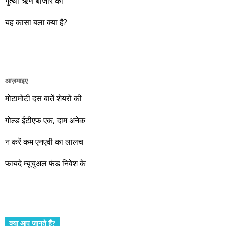
गुत्थी ऋण बाजार की
ने 18,886.13 से 26,567.99 तक पहुंचकर 40.67 प्रतिशत का रिटर्न
दिया है। दोस्तों! पुरानी बात फिर दोहरा रहा हूं कि मात्र 200 रुपए में अगर
यह कासा बला क्या है?
कोई सवा आपको बाज़ार से ज्यादा रिटर्न दिला रही है, वो भी आपको आपकी
भाषा में अच्छी तरह कंपनी की जानकारी देकर तो क्या इस सेवा को आपका
और आपको इस सेवा का लाभ नहीं मिलना चाहिए। बढ़ रही अर्थव्यवस्था का
लाभ उठाइए। यकीन मानिए कि मोदी की सरकार बस एक निमित्त मात्र है।
आज़माइए
वो रहे या कोई और आए, अगले दस साल भारतीय अर्थव्यवस्था के लिए
जबरदस्त प्रगति के साल होने जा रहे हैं। इस दौरान एक साल में दोगुना ही
मोटामोटी दस बातें शेयरों की
नहीं, दस साल में अपनी बचत से दस गुना दौलत बनाने के मौके बहुत सारे
गोल्ड ईटीएफ एक, दाम अनेक
आएंगे। दूसरे आपको बस उल्लू बनाएंगे। केवल हम ही हैं जो पूरी ईमानदारी
और सत्यनिष्ठा से आपके लिए निवेश के हर रविवार को शानदार मौके लेकर
न करें कम एनएवी का लालच
आते रहेंगे। तुलसीदास की चौपाई याद कीजिए – सकल पदारथ है जन मांही,
फायदे म्यूचुअल फंड निवेश के
कर्महीन नर पावत नाहीं। आपके हिस्से का कुछ कर्म हम कर दे रहे हैं। बाकी
तो आपको ही करना पड़ेगा। इसलिए…. सोचिए। समझिए। फैसला
कीजिए। तथास्तु!!!
क्या आप जानते हैं?