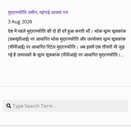
सलाहें शानदार-जानदार रिटर्न दे रही हैं। पिछली बार हमने अगस्त 2013 से
अगस्त 2014 तक का लेखाजोखा रखा था। अब सितंबर 2013 से सितंबर
मुद्रास्फीति ज़मीन, महंगाई आसमां पर!
2014 की बानगी पेश है। सितंबर 2013 में पांच रविवार थे तो पांच
3 Aug 2026
कंपनियां। आप नीचे की सारिणी से देख सकते हैं कि पांच में चार ने अपना
देश में पहले मुद्रास्फीति की दो ही दरें हुआ करती थीं। थोक मूल्य सूचकांक
(तीन से पांच साल का) लक्ष्य साल भर में ही पूरा कर लिया है, जबकि एक
(डब्ल्यूपीआई) पर आधारित थोक मुद्रास्फीति और उपभोक्ता मूल्य सूचकांक
कंपनी 84.57 प्रतिशत रिटर्न के साथ लक्ष्य से ज़रा-सा पीछे है। तारीख
(सीपीआई) पर आधारित रिटेल मुद्रास्फीति। अब इसमें एक तीसरी भी जुड़
कंपनी तब का भाव समय लक्ष्य 30/09/14 का भाव रिटर्न (%) 01/09/13
गई है उत्पादकों के मूल्य सूचकांक (पीपीआई) पर आधारित मुद्रास्फीति।
डॉ. रेड्डीज़ लैब 2292.90 3 साल 2815 3229.60 40.85 08/09/13
लेकिन ये सभी बैंकिंग, कॉरपोरेट क्षेत्र और वित्तीय तंत्र के लिए मायने रखती
एचडीएफसी बैंक 616.20 3 साल 850 872.65 41.62 15/09/13
हैं, जबकि देश के आमजन के लिए इनका कोई खास मतलब नहीं। उसके लिए
अतुल ऑटो 173.65 5 साल 260 367.90 111.86 22/09/13 कमिन्स
तो सालों-साल से ‘महंगाई डायन खाये जात है’ की स्थिति बनी हुई है।
इंडिया 409.25 3 साल 474 671.05 63.97 29/09/13 नवनीत
मुद्रास्फीति जितनी बढ़ती है, उससे ज्यादा कमाई बढ़ जाए तो किसी को
एजुकेशन 53.15 3 साल 110 98.10 84.57 यहां यह भी गौर करने की
महंगाई से फर्क नहीं पड़ता। लेकिन जब कमाई ठहरी या घट रही हो तब
बात है कि हम आमतौर पर हर महीने लार्जकैप, मिडकैप और स्मॉल कैप का
मुद्रास्फीति का 4% बढ़ना भी घर-गृहस्थी की कमर तोड़ देता है। सरकार
Search
संतुलन बनाकर चलते हैं। यह भी बताते हैं कि कहां पर एंट्री करें और आपके
कहती है कि उसने तो पिछले बारह सालों में मुद्रास्फीति को काबू में कर रखा
पास कुल एक लाख रुपए हों तो उस हफ्ते की कंपनी में कितना लगाना चाहिए,
है। रिजर्व बैंक ने अगस्त 2016 से फ्लेक्सिबल इनफ्लेशन टार्गेटिंग
उसके कितने शेयर खरीदने चाहिए। मसलन, सितंबर 2013 में हमने तीन
(एफआईटी) फ्रेमवर्क के तहत रिटेल मुद्रास्फीति के लिए 4% को बीच में
लार्जकैप, एक मिडकैप और एक स्मॉल कैप कंपनी आपके निवेश के लिए पेश