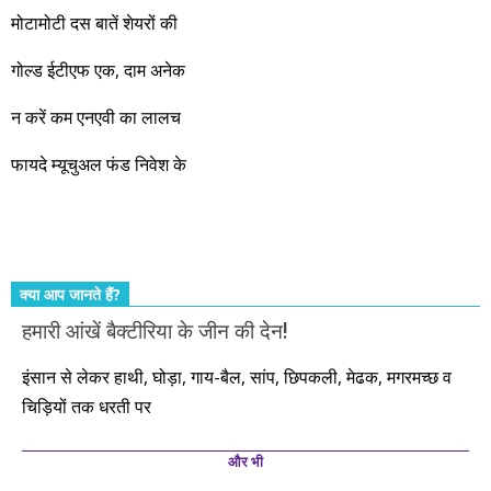
जबरदस्त प्रगति के साल होने जा रहे हैं। इस दौरान एक साल में दोगुना ही
मोटामोटी दस बातें शेयरों की
नहीं, दस साल में अपनी बचत से दस गुना दौलत बनाने के मौके बहुत सारे
गोल्ड ईटीएफ एक, दाम अनेक
आएंगे। दूसरे आपको बस उल्लू बनाएंगे। केवल हम ही हैं जो पूरी ईमानदारी
और सत्यनिष्ठा से आपके लिए निवेश के हर रविवार को शानदार मौके लेकर
न करें कम एनएवी का लालच
आते रहेंगे। तुलसीदास की चौपाई याद कीजिए – सकल पदारथ है जन मांही,
फायदे म्यूचुअल फंड निवेश के
कर्महीन नर पावत नाहीं। आपके हिस्से का कुछ कर्म हम कर दे रहे हैं। बाकी
तो आपको ही करना पड़ेगा। इसलिए…. सोचिए। समझिए। फैसला
कीजिए। तथास्तु!!!
क्या आप जानते हैं?
हमारी आंखें बैक्टीरिया के जीन की देन!
इंसान से लेकर हाथी, घोड़ा, गाय-बैल, सांप, छिपकली, मेढक, मगरमच्छ व
चिड़ियों तक धरती पर
और भी