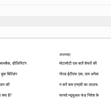
Search
आज़माइए
यबैक, डीलिस्टिंग
मोटामोटी दस बातें शेयरों की
 बुक बिल्डिंग
गोल्ड ईटीएफ एक, दाम अनेक
ाजार की
न करें कम एनएवी का लालच
क्या है?
फायदे म्यूचुअल फंड निवेश के