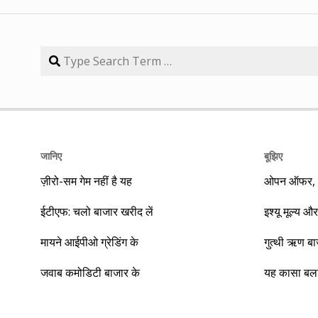
जानिए
बूझिए
ज़ीरो-सम गेम नहीं है यह
ओपन ऑफर, बा
ईटीएफ: चलो बाजार खरीद लें
इश्यू मूल्य और
मायने आईपीओ ग्रेडिंग के
गुत्थी ऋण ब
जवाब कमोडिटी बाजार के
यह कासा बला 