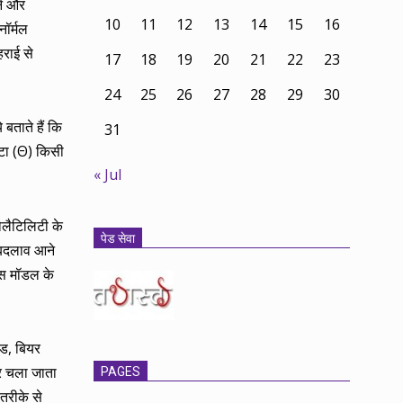
्न और
10
11
12
13
14
15
16
ॉर्मल
हराई से
17
18
19
20
21
22
23
24
25
26
27
28
29
30
बताते हैं कि
31
ीटा (Θ) किसी
« Jul
ोलैटिलिटी के
पेड सेवा
% बदलाव आने
्स मॉडल के
ेड, बियर
 कर चला जाता
PAGES
तरीके से