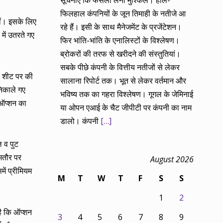
सूचनाएं कि फैसला लेना मुश्किल। हाल-
फिलहाल कंपनियों के जून तिमाही के नतीजे आ
हीं। इसके लिए
रहे हैं। इसी के साथ मैनेजमेंट के प्रजेंटेशन।
में उतरते गए
फिर भांति-भांति के एनालिस्टों के विश्लेषण।
ब्रोकरों की तरफ से खरीदने की संस्तुतियां।
सबके पीछे कंपनी के वित्तीय नतीजों से लेकर
ल शीट पर की
सालाना रिपोर्ट तक। भूत से लेकर वर्तमान और
निकाले गए
भविष्य तक का गहरा विश्लेषण। गूगल के जेमिनाई
े ऑप्शन का
या ओपन एआई के चैट जीपीटी पर कंपनी का नाम
डालो। कंपनी
[…]
ल व पुट
मतौर पर
August 2026
ें प्रीमियम
M
T
W
T
F
S
S
1
2
है कि ऑप्शन
3
4
5
6
7
8
9