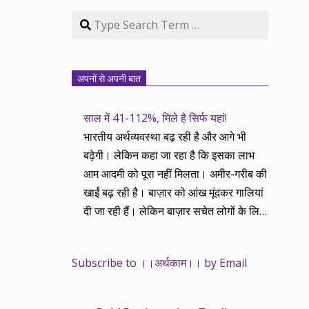
Search
अपनों से अपनी बात
साल में 41-112%, मिले है सिर्फ यहां!
भारतीय अर्थव्यवस्था बढ़ रही है और आगे भी
बढ़ेगी। लेकिन कहा जा रहा है कि इसका लाभ
आम आदमी को पूरा नहीं मिलता। अमीर-गरीब की
खाईं बढ़ रही है। बाज़ार को आंख मूंदकर गालियां
दी जा रही हैं। लेकिन बाज़ार सचेत लोगों के लिए
आय और दौलत के सृजन ही नहीं, वितरण का
काम भी करता है। हमने तथास्तु सेवा इसीलिए
Subscribe to ।।अर्थकाम।। by Email
शुरू की है ताकि अर्थव्यवस्था, खासकर कंपनियों
के बढ़ने का लाभ निपट गरीबी से ऊपर रहनेवाले
लोगों तक पहुंचाया जा सके। वे जिन्हें बैंक बहुत