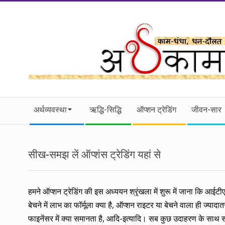
Skip
to
content
।।
Secondary
अर्थकाम।।
अर्थव्यवस्था
ऋद्धि-सिद्धि
ऑप्शन ट्रेडिंग
जीवन-सार
Navigation
Menu
BE
सीख-समझ लें ऑप्शंस ट्रेडिंग यहां से
FINANCIALLY
CLEVER!
हमने ऑप्शन ट्रेडिंग की इस अध्ययन श्रृंखला में शुरू में जाना कि आईट
बेचने में लाभ का फॉर्मूला क्या है, ऑप्शन राइटर या बेचने वाला ही ज्य
फाइनेंसर में क्या समानता है, आदि-इत्यादि। सब कुछ उदाहरण के साथ