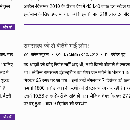
में कुल
अप्रैल-दिसम्‍बर 2010 के दौरान देश में 464.40 लाख टन स्टील घर
इस्‍तेमाल के लिए उपलब्‍ध था, जबकि इसकी मांग 518 लाख टनऔर
और भी
रामसरूप को ले बीतेंगे भाई लोग!
2010-
तलब
,
बजट
BY:
अनिल रघुराज
ON:
DECEMBER 10, 2010
IN:
ट्रेडिंग-बुद्ध
12-
ती? चलिए
तब आईबी की कोई रिपोर्ट नहीं आई थी, न ही किसी घोटाले में उसक
10
द में
था। लेकिन रामसरूप इंडस्ट्रीज का शेयर एक महीने के भीतर 115 
 शुल्क
गिरकर 65 रुपए पर आ गया। इसी हफ्ते मंगलवार 7 दिसंबर को ख
 हैं
कंपनी 1800 करोड़ रुपए के ऋणों की रीस्ट्रक्चरिंग कर रही है।
, बैटरी
उसमें 10.33 लाख शेयरों के सौदे हो गए। लेकिन शेयर गिरकर 27.
पर बंद हुआ। कल 9 दिसंबर को जबऔर
और भी