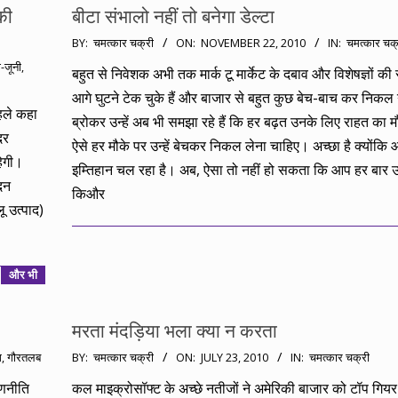
की
बीटा संभालो नहीं तो बनेगा डेल्टा
2010-
BY:
चमत्कार चक्री
ON:
NOVEMBER 22, 2010
IN:
चमत्कार चक्
11-
-जूनी
,
बहुत से निवेशक अभी तक मार्क टू मार्केट के दबाव और विशेषज्ञों की 
22
आगे घुटने टेक चुके हैं और बाजार से बहुत कुछ बेच-बाच कर निकल 
हले कहा
ब्रोकर उन्हें अब भी समझा रहे हैं कि हर बढ़त उनके लिए राहत का 
दर
ऐसे हर मौके पर उन्हें बेचकर निकल लेना चाहिए। अच्छा है क्योंकि
ेगी।
इम्तिहान चल रहा है। अब, ऐसा तो नहीं हो सकता कि आप हर बार उम
ादन
किऔर
ू उत्पाद)
और भी
मरता मंदड़िया भला क्या न करता
2010-
ग
,
गौरतलब
BY:
चमत्कार चक्री
ON:
JULY 23, 2010
IN:
चमत्कार चक्री
07-
रणनीति
कल माइक्रोसॉफ्ट के अच्छे नतीजों ने अमेरिकी बाजार को टॉप गियर मे