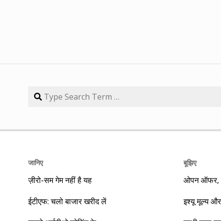
जानिए
बूझिए
ज़ीरो-सम गेम नहीं है यह
ओपन ऑफर, बा
ईटीएफ: चलो बाजार खरीद लें
इश्यू मूल्य और