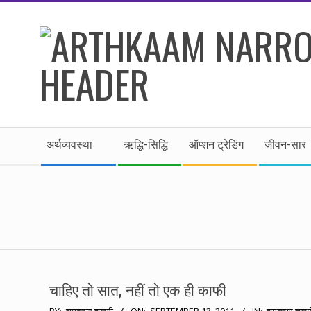
Skip
to
content
।।
Secondary
अर्थकाम।।
अर्थव्यवस्था
ऋद्धि-सिद्धि
ऑप्शन ट्रेडिंग
जीवन-सार
Navigation
Menu
BE
FINANCIALLY
CLEVER!
चाहिए तो सात, नहीं तो एक ही काफी
2011-