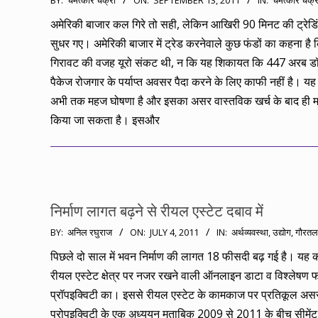
BY:
चमत्कार चक्री
ON:
SEPTEMBER 13, 2011
IN:
चमत्कार चक्र
09-
अमेरिकी बाजार कल गिरे तो सही, लेकिन आखिरी 90 मिनट की ट्रेडिंग
13
सुधर गए। अमेरिकी बाजार में ट्रेड करनेवाले कुछ फंडों का कहना है
गिरावट की वजह यूरो संकट थी, न कि यह शिकायत कि 447 अरब ड
पैकेज रोजगार के पर्याप्त अवसर पैदा करने के लिए काफी नहीं है। यह
अभी तक महज घोषणा है और इसका असर वास्तविक खर्च के बाद ही 
किया जा सकता है। इसऔर
निर्माण लागत बढ़ने से रीयल एस्टेट दबाव में
2011-
BY:
अनिल रघुराज
ON:
JULY 4, 2011
IN:
अर्थव्यवस्था
,
उद्योग
,
गौरतल
07-
पिछले दो साल में भवन निर्माण की लागत 18 फीसदी बढ़ गई है। यह क
04
रीयल एस्टेट क्षेत्र पर नजर रखने वाली ऑनलाइन डाटा व विश्लेषण फर
प्रॉपइक्विटी का। इससे रीयल एस्टेट के कामकाज पर प्रतिकूल असर
प्रोपइक्विटी के एक अध्ययन मुताबिक 2009 से 2011 के बीच सीमेंट,