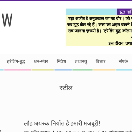
झूठ नही
बड़ा अजीब है अमृतकाल का यह दौर। जो भी 
सब झूठ बोल रहे हैं। सत्ता का अमृत चखने के
सच जानना ज़रूरी है। ‘ट्रेडिंग बुद्ध’ कॉल
इस दौरान ‘तथास
ट्रेडिंग-बुद्ध
धन-मंत्र
निवेश
तथास्तु
विचार
संपर्क
स्टील
लौह अयस्क निर्यात है हमारी मजबूरी!
2011-