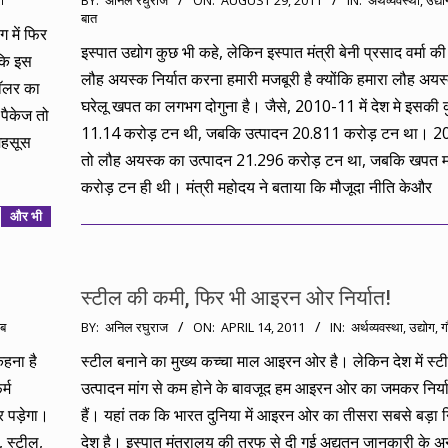
ी
BY:
अनिल रघुराज
ON:
AUGUST 29, 2011
IN:
अर्थव्यवस्था
,
उद्यो
बात
08-
 में फिर
29
इस्पात उद्योग कुछ भी कहे, लेकिन इस्‍पात मंत्री बेनी प्रसाद वर्मा की 
 कि इस
लौह अयस्क निर्यात करना हमारी मजबूरी है क्योंकि हमारा लौह अयस
ॉलर का
घरेलू खपत का लगभग दोगुना है। जैसे, 2010-11 में देश मे इसकी
 पैकेज तो
11.14 करोड़ टन थी, जबकि उत्पादन 20.811 करोड़ टन था। 20
महसूस
तो लौह अयस्क का उत्पादन 21.296 करोड़ टन था, जबकि खपत म
करोड़ टन ही थी। मंत्री महोदय ने बताया कि मौजूदा नीति केऔर
और भी
स्टील की कमी, फिर भी आइरन ओर निर्यात!
2011-
ब
BY:
अनिल रघुराज
ON:
APRIL 14, 2011
IN:
अर्थव्यवस्था
,
उद्योग
,
ग
04-
हना है
स्टील बनाने का मुख्य कच्चा माल आइरन ओर है। लेकिन देश में स्ट
14
्म
उत्पादन मांग से कम होने के बावजूद हम आइरन ओर का जमकर निर्य
 पड़ेगा।
हैं। यहां तक कि भारत दुनिया में आइरन ओर का तीसरा सबसे बड़ा न
 स्टील,
देश है। इस्पात मंत्रालय की तरफ से दी गई अद्यतन जानकारी के अ