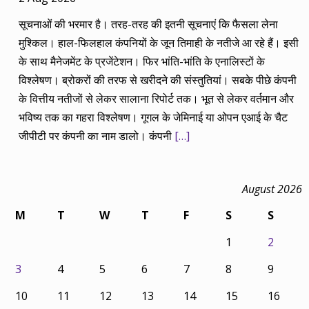
सूचनाओं की भरमार है। तरह-तरह की इतनी सूचनाएं कि फैसला लेना
मुश्किल। हाल-फिलहाल कंपनियों के जून तिमाही के नतीजे आ रहे हैं। इसी
के साथ मैनेजमेंट के प्रजेंटेशन। फिर भांति-भांति के एनालिस्टों के
विश्लेषण। ब्रोकरों की तरफ से खरीदने की संस्तुतियां। सबके पीछे कंपनी
के वित्तीय नतीजों से लेकर सालाना रिपोर्ट तक। भूत से लेकर वर्तमान और
भविष्य तक का गहरा विश्लेषण। गूगल के जेमिनाई या ओपन एआई के चैट
जीपीटी पर कंपनी का नाम डालो। कंपनी
[…]
August 2026
M
T
W
T
F
S
S
1
2
3
4
5
6
7
8
9
10
11
12
13
14
15
16