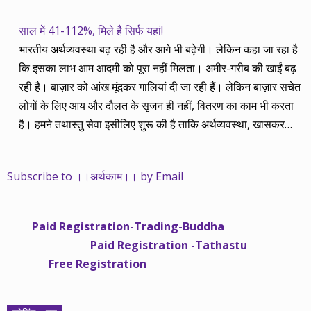
साल में 41-112%, मिले है सिर्फ यहां!
भारतीय अर्थव्यवस्था बढ़ रही है और आगे भी बढ़ेगी। लेकिन कहा जा रहा है
कि इसका लाभ आम आदमी को पूरा नहीं मिलता। अमीर-गरीब की खाईं बढ़
रही है। बाज़ार को आंख मूंदकर गालियां दी जा रही हैं। लेकिन बाज़ार सचेत
लोगों के लिए आय और दौलत के सृजन ही नहीं, वितरण का काम भी करता
है। हमने तथास्तु सेवा इसीलिए शुरू की है ताकि अर्थव्यवस्था, खासकर
कंपनियों के बढ़ने का लाभ निपट गरीबी से ऊपर रहनेवाले लोगों तक पहुंचाया
जा सके। वे जिन्हें बैंक बहुत हुआ तो 9 प्रतिशत देता है, जबकि वास्तविक
Subscribe to ।।अर्थकाम।। by Email
महंगाई की दर 10 प्रतिशत से ऊपर रहती है। वे भागकर जाते हैं सोने और
रीयल एस्टेट में चले जाते हैं तो उनकी बचत लॉक हो जाती है। देश के काम
नहीं आती। खुद उनके कितने काम आएगी, यह भी पक्का नहीं। जो पिछले
Paid Registration-Trading-Buddha
साढ़े चार सालों से अर्थकाम से जुड़े हैं, वे हमारी ईमानदारी और सत्यनिष्ठा से
Paid Registration -Tathastu
भलीभांति वाकिफ हैं। शुरू में हम भी कच्चे थे तो बाज़ार के उस्तादों के जाल
Free Registration
में फंस गए। गलतियां कीं। लेकिन जैसे ही समझ में आया, खटाक से उनसे
किनारा कस लिया। करीब सवा साल पहले से नए सिरे से शुरू किया तो