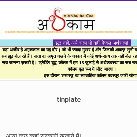
Skip
to
content
।।
झूठ नहीं, अर्ध-सत्य भी नहीं, केवल अर्थसत्य!
अर्थकाम।।
बड़ा अजीब है अमृतकाल का यह दौर। जो भी ज्यादा मुखर हैं और जिनकी आवाज़ सुनी या 
सब झूठ बोल रहे हैं। सत्ता का अमृत चखने के चक्कर में कोई अर्ध-सत्य तक नहीं बोल रहा। 
सच जानना ज़रूरी है। ‘ट्रेडिंग बुद्ध’ कॉलम में हम 13 जुलाई से अर्थव्यवस्था का सच उ
BE
कॉलम मूल रूप में लौट आएगा।
इस दौरान ‘तथास्तु’ का साप्ताहिक कॉलम बदस्तूर जारी रहेग
FINANCIALLY
Secondary
Navigation
tinplate
CLEVER!
Menu
आया कुछ कहां सरकारी खजाने में!