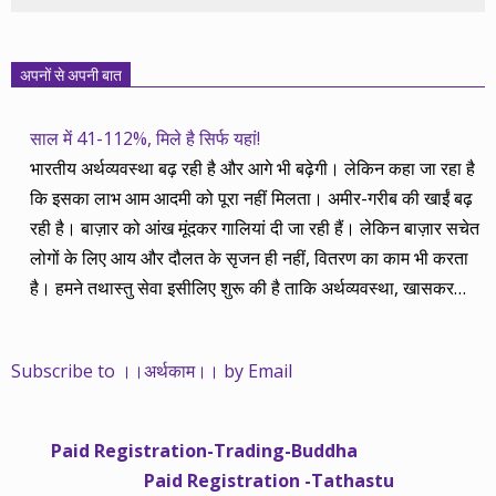
अपनों से अपनी बात
साल में 41-112%, मिले है सिर्फ यहां!
भारतीय अर्थव्यवस्था बढ़ रही है और आगे भी बढ़ेगी। लेकिन कहा जा रहा है
कि इसका लाभ आम आदमी को पूरा नहीं मिलता। अमीर-गरीब की खाईं बढ़
रही है। बाज़ार को आंख मूंदकर गालियां दी जा रही हैं। लेकिन बाज़ार सचेत
लोगों के लिए आय और दौलत के सृजन ही नहीं, वितरण का काम भी करता
है। हमने तथास्तु सेवा इसीलिए शुरू की है ताकि अर्थव्यवस्था, खासकर
कंपनियों के बढ़ने का लाभ निपट गरीबी से ऊपर रहनेवाले लोगों तक पहुंचाया
जा सके। वे जिन्हें बैंक बहुत हुआ तो 9 प्रतिशत देता है, जबकि वास्तविक
Subscribe to ।।अर्थकाम।। by Email
महंगाई की दर 10 प्रतिशत से ऊपर रहती है। वे भागकर जाते हैं सोने और
रीयल एस्टेट में चले जाते हैं तो उनकी बचत लॉक हो जाती है। देश के काम
नहीं आती। खुद उनके कितने काम आएगी, यह भी पक्का नहीं। जो पिछले
Paid Registration-Trading-Buddha
साढ़े चार सालों से अर्थकाम से जुड़े हैं, वे हमारी ईमानदारी और सत्यनिष्ठा से
Paid Registration -Tathastu