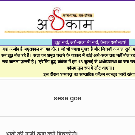
Skip
to
content
।।
झूठ नहीं, अर्ध-सत्य भी नहीं, केवल अर्थसत्य!
अर्थकाम।।
बड़ा अजीब है अमृतकाल का यह दौर। जो भी ज्यादा मुखर हैं और जिनकी आवाज़ सुनी या 
सब झूठ बोल रहे हैं। सत्ता का अमृत चखने के चक्कर में कोई अर्ध-सत्य तक नहीं बोल रहा। 
सच जानना ज़रूरी है। ‘ट्रेडिंग बुद्ध’ कॉलम में हम 13 जुलाई से अर्थव्यवस्था का सच उ
BE
कॉलम मूल रूप में लौट आएगा।
इस दौरान ‘तथास्तु’ का साप्ताहिक कॉलम बदस्तूर जारी रहेग
FINANCIALLY
Secondary
Navigation
sesa goa
CLEVER!
Menu
भावों की गाड़ी खाए क्यों हिचकोले!