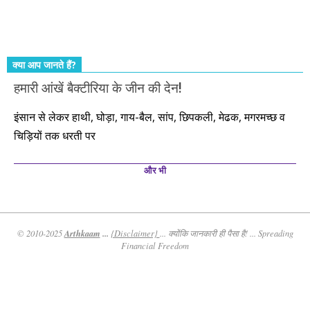
तो आपको ही करना पड़ेगा। इसलिए…. सोचिए। समझिए। फैसला
कीजिए। तथास्तु!!!
क्या आप जानते हैं?
हमारी आंखें बैक्टीरिया के जीन की देन!
इंसान से लेकर हाथी, घोड़ा, गाय-बैल, सांप, छिपकली, मेढक, मगरमच्छ व
चिड़ियों तक धरती पर
और भी
Arthkaam
...
© 2010-2025
{Disclaimer}
... क्योंकि जानकारी ही पैसा है! ... Spreading
Financial Freedom