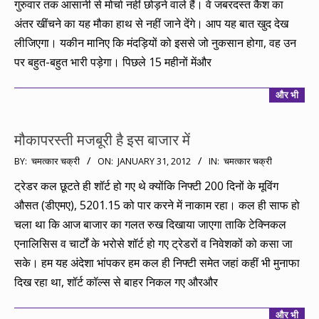
गुरुवार तक आसानी से मोर्चा नहीं छोड़ने वाले हैं। वे जबरदस्त कैश का
अंतर खींचने का यह मौका हाथ से नहीं जाने देंगे। आप यह बात खुद देख
लीजिएगा। यकीन मानिए कि मंदड़ियों को इससे जो नुकसान होगा, वह उन
पर बहुत-बहुत भारी पड़ेगा। पिछले 15 महीनों मेंऔर
और भी
मौकापरस्ती मजबूरी है इस बाजार में
2012-
BY:
चमत्कार चक्री
ON:
JANUARY 31, 2012
IN:
चमत्कार चक्री
01-
ट्रेडर कल छूटते ही शॉर्ट हो गए थे क्योंकि निफ्टी 200 दिनों के मूविंग
31
औसत (डीएमए), 5201.15 को पार करने में नाकाम रहा। कल ही साफ हो
चला था कि आज बाजार का गलत रुख दिखाया जाएगा ताकि टेक्निकल
एनालिसिस व चार्टों के भरोसे शॉर्ट हो गए ट्रेडरों व निवेशकों को कसा जा
सके। हम यह अंदेशा भांपकर हम कल ही निफ्टी समेत जहां कहीं भी मुनाफा
दिख रहा था, शॉर्ट कॉल्स से बाहर निकल गए औरऔर
और भी