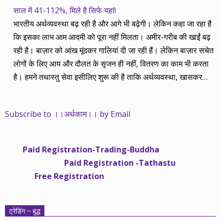
साल में 41-112%, मिले है सिर्फ यहां!
भारतीय अर्थव्यवस्था बढ़ रही है और आगे भी बढ़ेगी। लेकिन कहा जा रहा है
कि इसका लाभ आम आदमी को पूरा नहीं मिलता। अमीर-गरीब की खाईं बढ़
रही है। बाज़ार को आंख मूंदकर गालियां दी जा रही हैं। लेकिन बाज़ार सचेत
लोगों के लिए आय और दौलत के सृजन ही नहीं, वितरण का काम भी करता
है। हमने तथास्तु सेवा इसीलिए शुरू की है ताकि अर्थव्यवस्था, खासकर
कंपनियों के बढ़ने का लाभ निपट गरीबी से ऊपर रहनेवाले लोगों तक पहुंचाया
जा सके। वे जिन्हें बैंक बहुत हुआ तो 9 प्रतिशत देता है, जबकि वास्तविक
Subscribe to ।।अर्थकाम।। by Email
महंगाई की दर 10 प्रतिशत से ऊपर रहती है। वे भागकर जाते हैं सोने और
रीयल एस्टेट में चले जाते हैं तो उनकी बचत लॉक हो जाती है। देश के काम
नहीं आती। खुद उनके कितने काम आएगी, यह भी पक्का नहीं। जो पिछले
Paid Registration-Trading-Buddha
साढ़े चार सालों से अर्थकाम से जुड़े हैं, वे हमारी ईमानदारी और सत्यनिष्ठा से
Paid Registration -Tathastu
भलीभांति वाकिफ हैं। शुरू में हम भी कच्चे थे तो बाज़ार के उस्तादों के जाल
Free Registration
में फंस गए। गलतियां कीं। लेकिन जैसे ही समझ में आया, खटाक से उनसे
किनारा कस लिया। करीब सवा साल पहले से नए सिरे से शुरू किया तो
मजबूत आधार और गहन रिसर्च के साथ। उसी का नतीजा है कि हमारी
ट्रेडिंग – बुद्ध