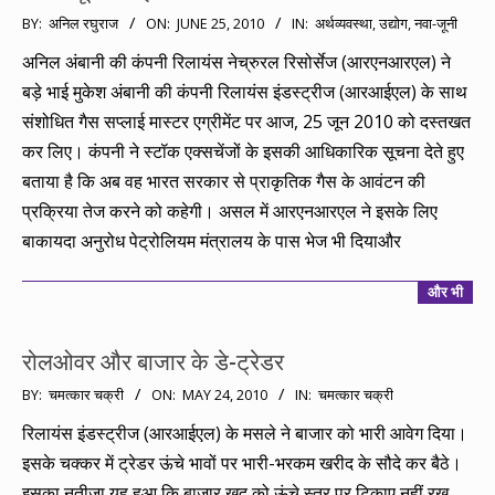
2010-
BY:
अनिल रघुराज
ON:
JUNE 25, 2010
IN:
अर्थव्यवस्था
,
उद्योग
,
नवा-जूनी
06-
अनिल अंबानी की कंपनी रिलायंस नेच्रुरल रिसोर्सेज (आरएनआरएल) ने
25
बड़े भाई मुकेश अंबानी की कंपनी रिलायंस इंडस्ट्रीज (आरआईएल) के साथ
संशोधित गैस सप्लाई मास्टर एग्रीमेंट पर आज, 25 जून 2010 को दस्तखत
कर लिए। कंपनी ने स्टॉक एक्सचेंजों के इसकी आधिकारिक सूचना देते हुए
बताया है कि अब वह भारत सरकार से प्राकृतिक गैस के आवंटन की
प्रक्रिया तेज करने को कहेगी। असल में आरएनआरएल ने इसके लिए
बाकायदा अनुरोध पेट्रोलियम मंत्रालय के पास भेज भी दियाऔर
और भी
रोलओवर और बाजार के डे-ट्रेडर
2010-
BY:
चमत्कार चक्री
ON:
MAY 24, 2010
IN:
चमत्कार चक्री
05-
रिलायंस इंडस्ट्रीज (आरआईएल) के मसले ने बाजार को भारी आवेग दिया।
24
इसके चक्कर में ट्रेडर ऊंचे भावों पर भारी-भरकम खरीद के सौदे कर बैठे।
इसका नतीजा यह हुआ कि बाजार खुद को ऊंचे स्तर पर टिकाए नहीं रख