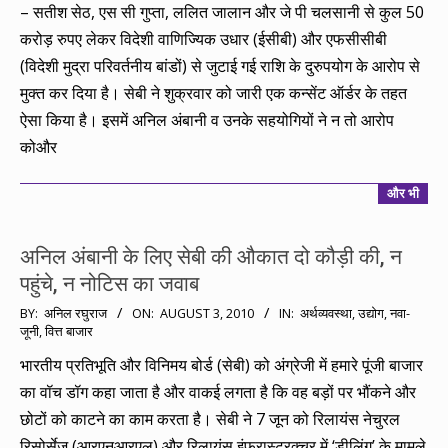
– सतीश सेठ, एस सी गुप्ता, ललित जालान और जे पी चलसानी से कुल 50
करोड़ रुपए लेकर विदेशी वाणिज्यिक उधार (ईसीबी) और एफसीसीबी
(विदेशी मुद्रा परिवर्तनीय बांडों) से जुटाई गई राशि के दुरुपयोग के आरोप से
मुक्त कर दिया है। सेबी ने शुक्रवार को जारी एक कन्सेंट ऑर्डर के तहत
ऐसा किया है। इसमें अनिल अंबानी व उनके सहयोगियों ने न तो आरोप
कोऔर
और भी
अनिल अंबानी के लिए सेबी की औकात दो कौड़ी की, न
पहुंचे, न नोटिस का जवाब
2010-
BY:
अनिल रघुराज
ON:
AUGUST 3, 2010
IN:
अर्थव्यवस्था
,
उद्योग
,
नवा-
जूनी
,
वित्त बाजार
08-
03
भारतीय प्रतिभूति और विनिमय बोर्ड (सेबी) को अंग्रेजी में हमारे पूंजी बाजार
का वॉच डॉग कहा जाता है और वाकई लगता है कि वह बड़ों पर भौंकने और
छोटों को काटने का काम करता है। सेबी ने 7 जून को रिलायंस नेचुरल
रिसोर्सेज (आरएनआरएल) और रिलायंस इंफ्रास्ट्रक्चर में ‘डीलिंग’ के मामले