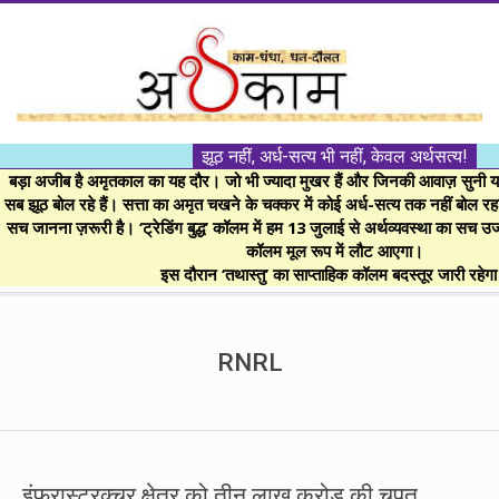
Skip
to
content
।।
झूठ नहीं, अर्ध-सत्य भी नहीं, केवल अर्थसत्य!
अर्थकाम।।
बड़ा अजीब है अमृतकाल का यह दौर। जो भी ज्यादा मुखर हैं और जिनकी आवाज़ सुनी या 
सब झूठ बोल रहे हैं। सत्ता का अमृत चखने के चक्कर में कोई अर्ध-सत्य तक नहीं बोल रहा। 
सच जानना ज़रूरी है। ‘ट्रेडिंग बुद्ध’ कॉलम में हम 13 जुलाई से अर्थव्यवस्था का सच उ
BE
कॉलम मूल रूप में लौट आएगा।
इस दौरान ‘तथास्तु’ का साप्ताहिक कॉलम बदस्तूर जारी रहेग
FINANCIALLY
Secondary
Navigation
RNRL
CLEVER!
Menu
इंफ्रास्ट्रक्चर क्षेत्र को तीन लाख करोड़ की चपत