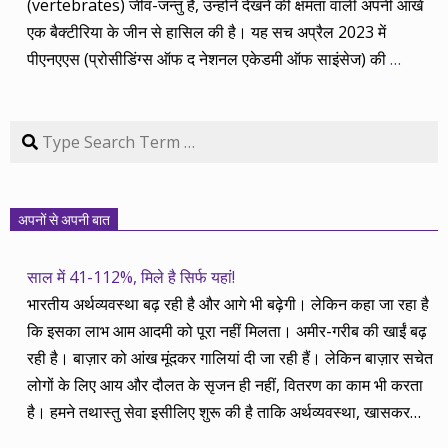
(vertebrates) जीव-जन्तु हैं, उन्होंने देखने की क्षमता वाली अपनी आंखें
एक बैक्टीरिया के जीन से हासिल की है। यह सच अप्रैल 2023 में
पीएनएएस (प्रोसीडिंग्स ऑफ द नेशनल एकेडमी ऑफ साइंसेज) की
…
Search
अपनों से अपनी बात
साल में 41-112%, मिले है सिर्फ यहां!
भारतीय अर्थव्यवस्था बढ़ रही है और आगे भी बढ़ेगी। लेकिन कहा जा रहा है
कि इसका लाभ आम आदमी को पूरा नहीं मिलता। अमीर-गरीब की खाईं बढ़
रही है। बाज़ार को आंख मूंदकर गालियां दी जा रही हैं। लेकिन बाज़ार सचेत
लोगों के लिए आय और दौलत के सृजन ही नहीं, वितरण का काम भी करता
है। हमने तथास्तु सेवा इसीलिए शुरू की है ताकि अर्थव्यवस्था, खासकर
कंपनियों के बढ़ने का लाभ निपट गरीबी से ऊपर रहनेवाले लोगों तक पहुंचाया