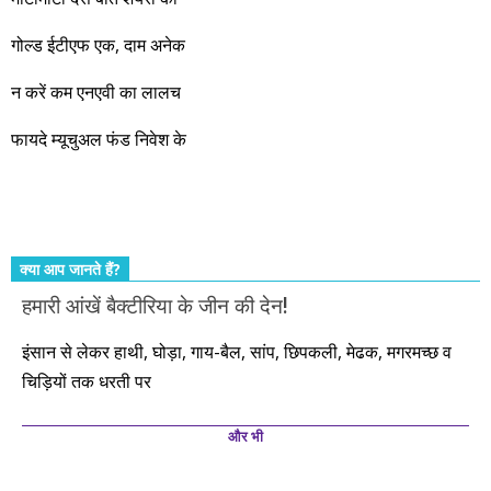
नहीं, दस साल में अपनी बचत से दस गुना दौलत बनाने के मौके बहुत सारे
गोल्ड ईटीएफ एक, दाम अनेक
आएंगे। दूसरे आपको बस उल्लू बनाएंगे। केवल हम ही हैं जो पूरी ईमानदारी
और सत्यनिष्ठा से आपके लिए निवेश के हर रविवार को शानदार मौके लेकर
न करें कम एनएवी का लालच
आते रहेंगे। तुलसीदास की चौपाई याद कीजिए – सकल पदारथ है जन मांही,
फायदे म्यूचुअल फंड निवेश के
कर्महीन नर पावत नाहीं। आपके हिस्से का कुछ कर्म हम कर दे रहे हैं। बाकी
तो आपको ही करना पड़ेगा। इसलिए…. सोचिए। समझिए। फैसला
कीजिए। तथास्तु!!!
क्या आप जानते हैं?
हमारी आंखें बैक्टीरिया के जीन की देन!
इंसान से लेकर हाथी, घोड़ा, गाय-बैल, सांप, छिपकली, मेढक, मगरमच्छ व
चिड़ियों तक धरती पर
और भी