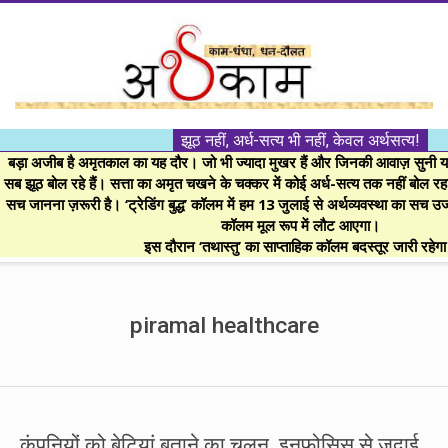
Skip
to
content
।।
झूठ नहीं, अर्ध-सत्य भी नहीं, केवल अर्थसत्य!
अर्थकाम।।
बड़ा अजीब है अमृतकाल का यह दौर। जो भी ज्यादा मुखर हैं और जिनकी आवाज़ सुनी या 
सब झूठ बोल रहे हैं। सत्ता का अमृत चखने के चक्कर में कोई अर्ध-सत्य तक नहीं बोल रहा। 
सच जानना ज़रूरी है। ‘ट्रेडिंग बुद्ध’ कॉलम में हम 13 जुलाई से अर्थव्यवस्था का सच उ
BE
कॉलम मूल रूप में लौट आएगा।
इस दौरान ‘तथास्तु’ का साप्ताहिक कॉलम बदस्तूर जारी रहेग
FINANCIALLY
Secondary
Navigation
piramal healthcare
CLEVER!
Menu
कंपनियों को बेटियां बताने का चलन, इनफोसिस से जुदाई