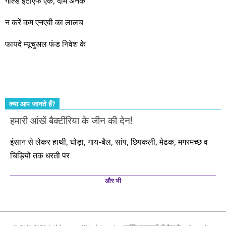
गोल्ड ईटीएफ एक, दाम अनेक
आएंगे। दूसरे आपको बस उल्लू बनाएंगे। केवल हम ही हैं जो पूरी ईमानदारी
और सत्यनिष्ठा से आपके लिए निवेश के हर रविवार को शानदार मौके लेकर
न करें कम एनएवी का लालच
आते रहेंगे। तुलसीदास की चौपाई याद कीजिए – सकल पदारथ है जन मांही,
फायदे म्यूचुअल फंड निवेश के
कर्महीन नर पावत नाहीं। आपके हिस्से का कुछ कर्म हम कर दे रहे हैं। बाकी
तो आपको ही करना पड़ेगा। इसलिए…. सोचिए। समझिए। फैसला
कीजिए। तथास्तु!!!
क्या आप जानते हैं?
हमारी आंखें बैक्टीरिया के जीन की देन!
इंसान से लेकर हाथी, घोड़ा, गाय-बैल, सांप, छिपकली, मेढक, मगरमच्छ व
चिड़ियों तक धरती पर
और भी