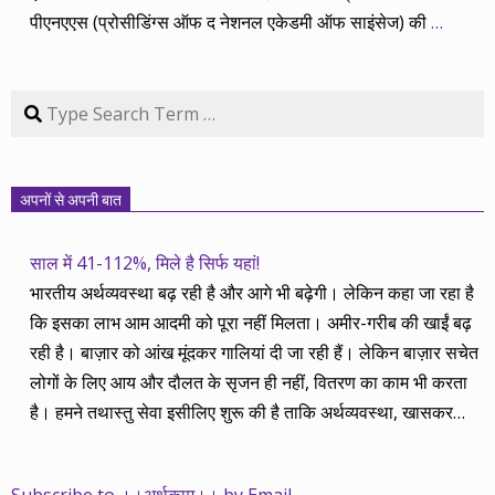
पीएनएएस (प्रोसीडिंग्स ऑफ द नेशनल एकेडमी ऑफ साइंसेज) की
…
Search
अपनों से अपनी बात
साल में 41-112%, मिले है सिर्फ यहां!
भारतीय अर्थव्यवस्था बढ़ रही है और आगे भी बढ़ेगी। लेकिन कहा जा रहा है
कि इसका लाभ आम आदमी को पूरा नहीं मिलता। अमीर-गरीब की खाईं बढ़
रही है। बाज़ार को आंख मूंदकर गालियां दी जा रही हैं। लेकिन बाज़ार सचेत
लोगों के लिए आय और दौलत के सृजन ही नहीं, वितरण का काम भी करता
है। हमने तथास्तु सेवा इसीलिए शुरू की है ताकि अर्थव्यवस्था, खासकर
कंपनियों के बढ़ने का लाभ निपट गरीबी से ऊपर रहनेवाले लोगों तक पहुंचाया
जा सके। वे जिन्हें बैंक बहुत हुआ तो 9 प्रतिशत देता है, जबकि वास्तविक
Subscribe to ।।अर्थकाम।। by Email