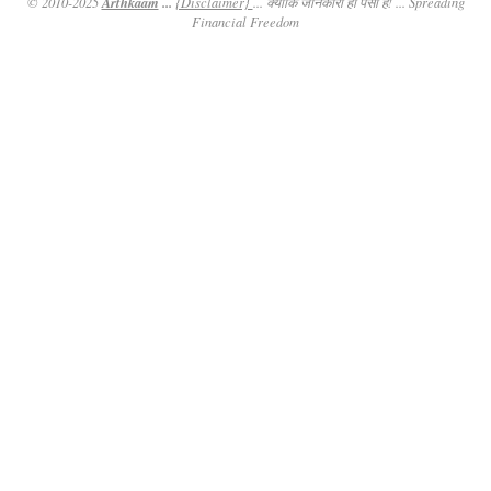
Arthkaam
...
© 2010-2025
{Disclaimer}
... क्योंकि जानकारी ही पैसा है! ... Spreading
Financial Freedom