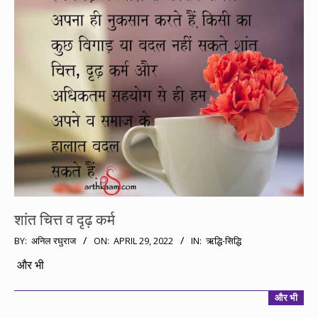
शांत चित्त व दृढ़ कर्म
2022-
BY:
अनिल रघुराज
ON:
APRIL 29, 2022
IN:
ऋद्धि-सिद्धि
04-
और भी
29
और भी