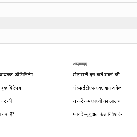
Search
आज़माइए
यबैक, डीलिस्टिंग
मोटामोटी दस बातें शेयरों की
 बुक बिल्डिंग
गोल्ड ईटीएफ एक, दाम अनेक
ाजार की
न करें कम एनएवी का लालच
क्या है?
फायदे म्यूचुअल फंड निवेश के