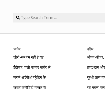
जानिए
बूझिए
ज़ीरो-सम गेम नहीं है यह
ओपन ऑफर, बा
ईटीएफ: चलो बाजार खरीद लें
इश्यू मूल्य और
मायने आईपीओ ग्रेडिंग के
गुत्थी ऋण ब
जवाब कमोडिटी बाजार के
यह कासा बला 