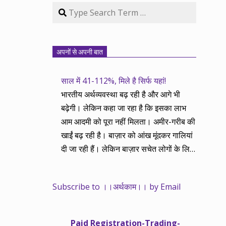
Search
अपनों से अपनी बात
साल में 41-112%, मिले है सिर्फ यहां!
भारतीय अर्थव्यवस्था बढ़ रही है और आगे भी
बढ़ेगी। लेकिन कहा जा रहा है कि इसका लाभ
आम आदमी को पूरा नहीं मिलता। अमीर-गरीब की
खाईं बढ़ रही है। बाज़ार को आंख मूंदकर गालियां
दी जा रही हैं। लेकिन बाज़ार सचेत लोगों के लिए
आय और दौलत के सृजन ही नहीं, वितरण का
काम भी करता है। हमने तथास्तु सेवा इसीलिए
Subscribe to ।।अर्थकाम।। by Email
शुरू की है ताकि अर्थव्यवस्था, खासकर कंपनियों
के बढ़ने का लाभ निपट गरीबी से ऊपर रहनेवाले
लोगों तक पहुंचाया जा सके। वे जिन्हें बैंक बहुत
Paid Registration-Trading-