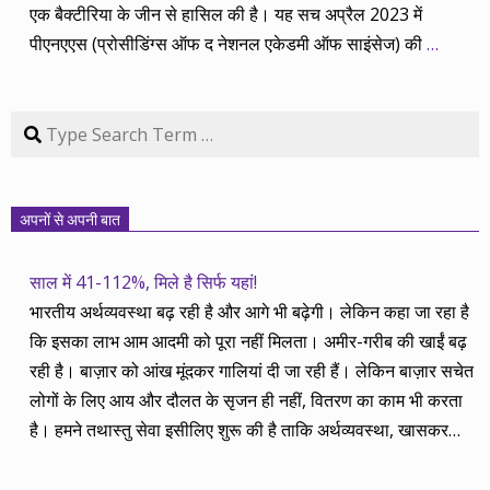
एक बैक्टीरिया के जीन से हासिल की है। यह सच अप्रैल 2023 में
पीएनएएस (प्रोसीडिंग्स ऑफ द नेशनल एकेडमी ऑफ साइंसेज) की
…
Search
अपनों से अपनी बात
साल में 41-112%, मिले है सिर्फ यहां!
भारतीय अर्थव्यवस्था बढ़ रही है और आगे भी बढ़ेगी। लेकिन कहा जा रहा है
कि इसका लाभ आम आदमी को पूरा नहीं मिलता। अमीर-गरीब की खाईं बढ़
रही है। बाज़ार को आंख मूंदकर गालियां दी जा रही हैं। लेकिन बाज़ार सचेत
लोगों के लिए आय और दौलत के सृजन ही नहीं, वितरण का काम भी करता
है। हमने तथास्तु सेवा इसीलिए शुरू की है ताकि अर्थव्यवस्था, खासकर
कंपनियों के बढ़ने का लाभ निपट गरीबी से ऊपर रहनेवाले लोगों तक पहुंचाया
जा सके। वे जिन्हें बैंक बहुत हुआ तो 9 प्रतिशत देता है, जबकि वास्तविक