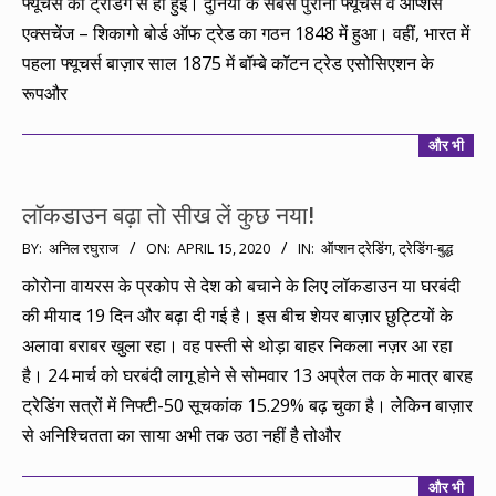
फ्यूचर्स की ट्रेडिंग से ही हुई। दुनिया के सबसे पुराना फ्यूचर्स व ऑप्शंस
एक्सचेंज – शिकागो बोर्ड ऑफ ट्रेड का गठन 1848 में हुआ। वहीं, भारत में
पहला फ्यूचर्स बाज़ार साल 1875 में बॉम्बे कॉटन ट्रेड एसोसिएशन के
रूपऔर
और भी
लॉकडाउन बढ़ा तो सीख लें कुछ नया!
2020-
BY:
अनिल रघुराज
ON:
APRIL 15, 2020
IN:
ऑप्शन ट्रेडिंग
,
ट्रेडिंग-बुद्ध
04-
कोरोना वायरस के प्रकोप से देश को बचाने के लिए लॉकडाउन या घरबंदी
15
की मीयाद 19 दिन और बढ़ा दी गई है। इस बीच शेयर बाज़ार छुट्टियों के
अलावा बराबर खुला रहा। वह पस्ती से थोड़ा बाहर निकला नज़र आ रहा
है। 24 मार्च को घरबंदी लागू होने से सोमवार 13 अप्रैल तक के मात्र बारह
ट्रेडिंग सत्रों में निफ्टी-50 सूचकांक 15.29% बढ़ चुका है। लेकिन बाज़ार
से अनिश्चितता का साया अभी तक उठा नहीं है तोऔर
और भी