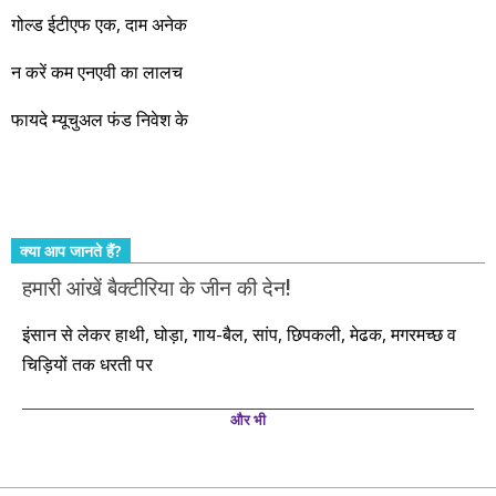
नहीं, दस साल में अपनी बचत से दस गुना दौलत बनाने के मौके बहुत सारे
गोल्ड ईटीएफ एक, दाम अनेक
आएंगे। दूसरे आपको बस उल्लू बनाएंगे। केवल हम ही हैं जो पूरी ईमानदारी
और सत्यनिष्ठा से आपके लिए निवेश के हर रविवार को शानदार मौके लेकर
न करें कम एनएवी का लालच
आते रहेंगे। तुलसीदास की चौपाई याद कीजिए – सकल पदारथ है जन मांही,
फायदे म्यूचुअल फंड निवेश के
कर्महीन नर पावत नाहीं। आपके हिस्से का कुछ कर्म हम कर दे रहे हैं। बाकी
तो आपको ही करना पड़ेगा। इसलिए…. सोचिए। समझिए। फैसला
कीजिए। तथास्तु!!!
क्या आप जानते हैं?
हमारी आंखें बैक्टीरिया के जीन की देन!
इंसान से लेकर हाथी, घोड़ा, गाय-बैल, सांप, छिपकली, मेढक, मगरमच्छ व
चिड़ियों तक धरती पर
और भी