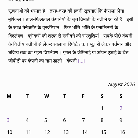
सूचनाओं की भरमार है। तरह-तरह की इतनी सूचनाएं कि फैसला लेना
मुश्किल। हाल-फिलहाल कंपनियों के जून तिमाही के नतीजे आ रहे हैं। इसी
के साथ मैनेजमेंट के प्रजेंटेशन। फिर भांति-भांति के एनालिस्टों के
विश्लेषण। ब्रोकरों की तरफ से खरीदने की संस्तुतियां। सबके पीछे कंपनी
के वित्तीय नतीजों से लेकर सालाना रिपोर्ट तक। भूत से लेकर वर्तमान और
भविष्य तक का गहरा विश्लेषण। गूगल के जेमिनाई या ओपन एआई के चैट
जीपीटी पर कंपनी का नाम डालो। कंपनी
[…]
August 2026
M
T
W
T
F
S
S
1
2
3
4
5
6
7
8
9
10
11
12
13
14
15
16