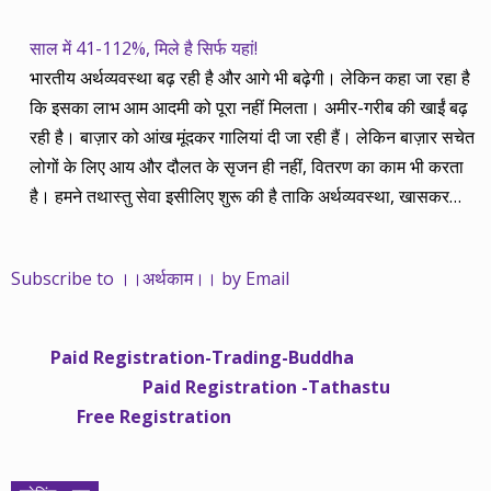
साल में 41-112%, मिले है सिर्फ यहां!
भारतीय अर्थव्यवस्था बढ़ रही है और आगे भी बढ़ेगी। लेकिन कहा जा रहा है
कि इसका लाभ आम आदमी को पूरा नहीं मिलता। अमीर-गरीब की खाईं बढ़
रही है। बाज़ार को आंख मूंदकर गालियां दी जा रही हैं। लेकिन बाज़ार सचेत
लोगों के लिए आय और दौलत के सृजन ही नहीं, वितरण का काम भी करता
है। हमने तथास्तु सेवा इसीलिए शुरू की है ताकि अर्थव्यवस्था, खासकर
कंपनियों के बढ़ने का लाभ निपट गरीबी से ऊपर रहनेवाले लोगों तक पहुंचाया
जा सके। वे जिन्हें बैंक बहुत हुआ तो 9 प्रतिशत देता है, जबकि वास्तविक
Subscribe to ।।अर्थकाम।। by Email
महंगाई की दर 10 प्रतिशत से ऊपर रहती है। वे भागकर जाते हैं सोने और
रीयल एस्टेट में चले जाते हैं तो उनकी बचत लॉक हो जाती है। देश के काम
नहीं आती। खुद उनके कितने काम आएगी, यह भी पक्का नहीं। जो पिछले
Paid Registration-Trading-Buddha
साढ़े चार सालों से अर्थकाम से जुड़े हैं, वे हमारी ईमानदारी और सत्यनिष्ठा से
Paid Registration -Tathastu
भलीभांति वाकिफ हैं। शुरू में हम भी कच्चे थे तो बाज़ार के उस्तादों के जाल
Free Registration
में फंस गए। गलतियां कीं। लेकिन जैसे ही समझ में आया, खटाक से उनसे
किनारा कस लिया। करीब सवा साल पहले से नए सिरे से शुरू किया तो