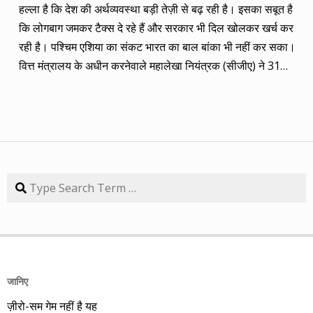
हल्ला है कि देश की अर्थव्यवस्था बड़ी तेज़ी से बढ़ रही है। इसका सबूत है
(तीन से पांच साल का) लक्ष्य साल भर में ही पूरा कर लिया है, जबकि एक
कि लोगबाग जमकर टैक्स दे रहे हैं और सरकार भी दिल खोलकर खर्च कर
कंपनी 84.57 प्रतिशत रिटर्न के साथ लक्ष्य से ज़रा-सा पीछे है। तारीख
रही है। पश्चिम एशिया का संकट भारत का बाल बांका भी नहीं कर सका।
कंपनी तब का भाव समय लक्ष्य 30/09/14 का भाव रिटर्न (%) 01/09/13
वित्त मंत्रालय के अधीन करनेवाले महालेखा नियंत्रक (सीजीए) ने 31
डॉ. रेड्डीज़ लैब 2292.90 3 साल 2815 3229.60 40.85 08/09/13
जुलाई को डेटा जारी किया कि चालू वित्त वर्ष 2025-26 में अप्रैल से जून
एचडीएफसी बैंक 616.20 3 साल 850 872.65 41.62 15/09/13
की पहली तिमाही में भारत सरकार ने 13.57 लाख करोड़ रुपए खर्च किया
अतुल ऑटो 173.65 5 साल 260 367.90 111.86 22/09/13 कमिन्स
है। यह बजट में साल भर के लिए निर्धारित कुल 53.47 लाख करोड़ रुपए के
इंडिया 409.25 3 साल 474 671.05 63.97 29/09/13 नवनीत
व्यय का 25.4% है, जबकि साल भर पहले की समान अवधि में उसने बजट में
एजुकेशन 53.15 3 साल 110 98.10 84.57 यहां यह भी गौर करने की
निर्धारित व्यय का 24.1% ही खर्च किया था। इस बार का सरकारी खर्च
बात है कि हम आमतौर पर हर महीने लार्जकैप, मिडकैप और स्मॉल कैप का
साल भर पहले से 11% अधिक है। फिर भी सरकार के खजाने की स्थिति
Search
संतुलन बनाकर चलते हैं। यह भी बताते हैं कि कहां पर एंट्री करें और आपके
दुरुस्त है। जून 2026 की तिमाही में केंद्र का राजस्व 10.49 लाख करोड़
पास कुल एक लाख रुपए हों तो उस हफ्ते की कंपनी में कितना लगाना चाहिए,
रुपए रहा है। साफ है कि सरकार का खर्च उसकी आमदनी से 3.08 लाख
उसके कितने शेयर खरीदने चाहिए। मसलन, सितंबर 2013 में हमने तीन
करोड़ रुपए ज्यादा है जिसे वो ऋण लेकर पूरा करती है जो देश के राजकोषीय
लार्जकैप, एक मिडकैप और एक स्मॉल कैप कंपनी आपके निवेश के लिए पेश
घाटे में गिना जाता है। पहली तिमाही में केंद्र की राजस्व प्राप्तियां बजट में
की थी। इसमें से लार्ज कैप कंपनियों में डॉ. रेड्डीज़ लैब का शेयर लक्ष्य
निर्धारित रकम की 28.7% रही हैं। इसमें से राज्यों का हिस्सा देने के बाद
हासिल कर चुका है और यही नहीं, 24 सितंबर 2014 को 3356.60 रुपए
जानिए
केंद्र को शुद्ध रूप से मिला टैक्स राजस्व 6.37 लाख करोड़ रुपए है जो साल
पर 52 हफ्ते का शिखर पकड़ चुका है। एचडीएफसी बैंक भी लक्ष्य हासिल
ज़ीरो-सम गेम नहीं है यह
भर पहले से 17.8% ज्यादा है…