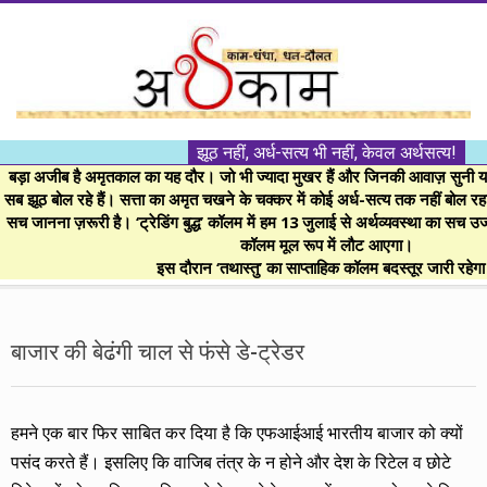
Skip
to
content
।।
झूठ नहीं, अर्ध-सत्य भी नहीं, केवल अर्थसत्य!
अर्थकाम।।
बड़ा अजीब है अमृतकाल का यह दौर। जो भी ज्यादा मुखर हैं और जिनकी आवाज़ सुनी या 
सब झूठ बोल रहे हैं। सत्ता का अमृत चखने के चक्कर में कोई अर्ध-सत्य तक नहीं बोल रहा। 
सच जानना ज़रूरी है। ‘ट्रेडिंग बुद्ध’ कॉलम में हम 13 जुलाई से अर्थव्यवस्था का सच उ
BE
कॉलम मूल रूप में लौट आएगा।
इस दौरान ‘तथास्तु’ का साप्ताहिक कॉलम बदस्तूर जारी रहेग
FINANCIALLY
Secondary
Navigation
बाजार की बेढंगी चाल से फंसे डे-ट्रेडर
CLEVER!
Menu
हमने एक बार फिर साबित कर दिया है कि एफआईआई भारतीय बाजार को क्यों
पसंद करते हैं। इसलिए कि वाजिब तंत्र के न होने और देश के रिटेल व छोटे