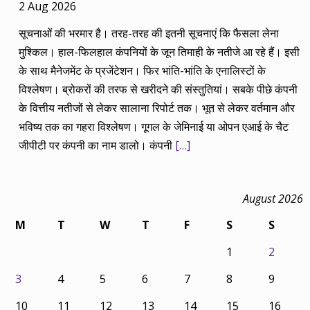
2 Aug 2026
सूचनाओं की भरमार है। तरह-तरह की इतनी सूचनाएं कि फैसला लेना
मुश्किल। हाल-फिलहाल कंपनियों के जून तिमाही के नतीजे आ रहे हैं। इसी
के साथ मैनेजमेंट के प्रजेंटेशन। फिर भांति-भांति के एनालिस्टों के
विश्लेषण। ब्रोकरों की तरफ से खरीदने की संस्तुतियां। सबके पीछे कंपनी
के वित्तीय नतीजों से लेकर सालाना रिपोर्ट तक। भूत से लेकर वर्तमान और
भविष्य तक का गहरा विश्लेषण। गूगल के जेमिनाई या ओपन एआई के चैट
जीपीटी पर कंपनी का नाम डालो। कंपनी
[…]
August 2026
M
T
W
T
F
S
S
1
2
3
4
5
6
7
8
9
10
11
12
13
14
15
16