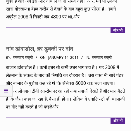
चुका है और अब इसे और नीचे ले जाना संभव नही। और, मैंने भी उनका
सारा गोरखधंधा बेहद करीब से देखने के बाद बहुत कुछ सीखा है। हमने
अप्रैल 2008 में निफ्टी जब 4800 पर था,और
और भी
नांव डांवाडोल, हर डुबकी पर दांव
2011-
BY:
चमत्कार चक्री
ON:
JANUARY 14, 2011
IN:
चमत्कार चक्री
01-
बाजार डांवाडोल है। कभी इधर तो कभी उधर भाग रहा है। यह 2008 में
14
लेहमान के संकट के बाद की स्थिति का दोहराव है। उस वक्त भी सारे पंटर
और बाजार के पुरोधा कह रहे थे कि सेंसेक्स 6000 तक चला जाएगा।
अक्सर लोगबाग टीवी स्क्रीम पर आ रही कयासबाजी देखते हैं और मान बैठते
हैं कि जैसा कहा जा रहा है, वैसा ही होगा। लेकिन वे एनालिस्टों की चालाकी
पर गौर नहीं करते हैं जो कहतेऔर
और भी