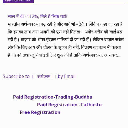
साल में 41-112%, मिले है सिर्फ यहां!
भारतीय अर्थव्यवस्था बढ़ रही है और आगे भी बढ़ेगी। लेकिन कहा जा रहा है
कि इसका लाभ आम आदमी को पूरा नहीं मिलता। अमीर-गरीब की खाईं बढ़
रही है। बाज़ार को आंख मूंदकर गालियां दी जा रही हैं। लेकिन बाज़ार सचेत
लोगों के लिए आय और दौलत के सृजन ही नहीं, वितरण का काम भी करता
है। हमने तथास्तु सेवा इसीलिए शुरू की है ताकि अर्थव्यवस्था, खासकर
कंपनियों के बढ़ने का लाभ निपट गरीबी से ऊपर रहनेवाले लोगों तक पहुंचाया
जा सके। वे जिन्हें बैंक बहुत हुआ तो 9 प्रतिशत देता है, जबकि वास्तविक
Subscribe to ।।अर्थकाम।। by Email
महंगाई की दर 10 प्रतिशत से ऊपर रहती है। वे भागकर जाते हैं सोने और
रीयल एस्टेट में चले जाते हैं तो उनकी बचत लॉक हो जाती है। देश के काम
नहीं आती। खुद उनके कितने काम आएगी, यह भी पक्का नहीं। जो पिछले
Paid Registration-Trading-Buddha
साढ़े चार सालों से अर्थकाम से जुड़े हैं, वे हमारी ईमानदारी और सत्यनिष्ठा से
Paid Registration -Tathastu
भलीभांति वाकिफ हैं। शुरू में हम भी कच्चे थे तो बाज़ार के उस्तादों के जाल
Free Registration
में फंस गए। गलतियां कीं। लेकिन जैसे ही समझ में आया, खटाक से उनसे
किनारा कस लिया। करीब सवा साल पहले से नए सिरे से शुरू किया तो