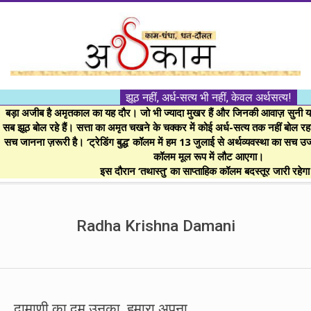
Skip
to
content
।।
झूठ नहीं, अर्ध-सत्य भी नहीं, केवल अर्थसत्य!
अर्थकाम।।
बड़ा अजीब है अमृतकाल का यह दौर। जो भी ज्यादा मुखर हैं और जिनकी आवाज़ सुनी या 
सब झूठ बोल रहे हैं। सत्ता का अमृत चखने के चक्कर में कोई अर्ध-सत्य तक नहीं बोल रहा। 
सच जानना ज़रूरी है। ‘ट्रेडिंग बुद्ध’ कॉलम में हम 13 जुलाई से अर्थव्यवस्था का सच उ
BE
कॉलम मूल रूप में लौट आएगा।
इस दौरान ‘तथास्तु’ का साप्ताहिक कॉलम बदस्तूर जारी रहेग
FINANCIALLY
Secondary
Navigation
Radha Krishna Damani
CLEVER!
Menu
दामाणी का दम उनका, हमारा अपना