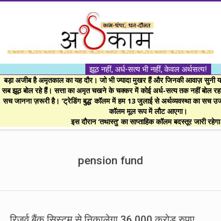
Skip
to
content
।।
झूठ नहीं, अर्ध-सत्य भी नहीं, केवल अर्थसत्य!
अर्थकाम।।
बड़ा अजीब है अमृतकाल का यह दौर। जो भी ज्यादा मुखर हैं और जिनकी आवाज़ सुनी या 
सब झूठ बोल रहे हैं। सत्ता का अमृत चखने के चक्कर में कोई अर्ध-सत्य तक नहीं बोल रहा। 
सच जानना ज़रूरी है। ‘ट्रेडिंग बुद्ध’ कॉलम में हम 13 जुलाई से अर्थव्यवस्था का सच उ
BE
कॉलम मूल रूप में लौट आएगा।
इस दौरान ‘तथास्तु’ का साप्ताहिक कॉलम बदस्तूर जारी रहेग
FINANCIALLY
Secondary
Navigation
pension fund
CLEVER!
Menu
रिजर्व बैंक सिस्टम से निकालेगा 36,000 करोड़ रुपए