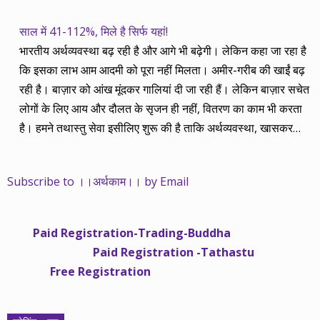
साल में 41-112%, मिले है सिर्फ यहां!
भारतीय अर्थव्यवस्था बढ़ रही है और आगे भी बढ़ेगी। लेकिन कहा जा रहा है
कि इसका लाभ आम आदमी को पूरा नहीं मिलता। अमीर-गरीब की खाईं बढ़
रही है। बाज़ार को आंख मूंदकर गालियां दी जा रही हैं। लेकिन बाज़ार सचेत
लोगों के लिए आय और दौलत के सृजन ही नहीं, वितरण का काम भी करता
है। हमने तथास्तु सेवा इसीलिए शुरू की है ताकि अर्थव्यवस्था, खासकर
कंपनियों के बढ़ने का लाभ निपट गरीबी से ऊपर रहनेवाले लोगों तक पहुंचाया
जा सके। वे जिन्हें बैंक बहुत हुआ तो 9 प्रतिशत देता है, जबकि वास्तविक
Subscribe to ।।अर्थकाम।। by Email
महंगाई की दर 10 प्रतिशत से ऊपर रहती है। वे भागकर जाते हैं सोने और
रीयल एस्टेट में चले जाते हैं तो उनकी बचत लॉक हो जाती है। देश के काम
नहीं आती। खुद उनके कितने काम आएगी, यह भी पक्का नहीं। जो पिछले
Paid Registration-Trading-Buddha
साढ़े चार सालों से अर्थकाम से जुड़े हैं, वे हमारी ईमानदारी और सत्यनिष्ठा से
Paid Registration -Tathastu
भलीभांति वाकिफ हैं। शुरू में हम भी कच्चे थे तो बाज़ार के उस्तादों के जाल
Free Registration
में फंस गए। गलतियां कीं। लेकिन जैसे ही समझ में आया, खटाक से उनसे
किनारा कस लिया। करीब सवा साल पहले से नए सिरे से शुरू किया तो