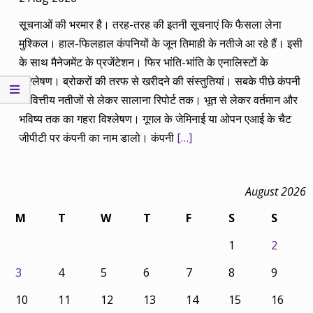
सूचनाओं की भरमार है। तरह-तरह की इतनी सूचनाएं कि फैसला लेना
मुश्किल। हाल-फिलहाल कंपनियों के जून तिमाही के नतीजे आ रहे हैं। इसी
के साथ मैनेजमेंट के प्रजेंटेशन। फिर भांति-भांति के एनालिस्टों के
विश्लेषण। ब्रोकरों की तरफ से खरीदने की संस्तुतियां। सबके पीछे कंपनी
के वित्तीय नतीजों से लेकर सालाना रिपोर्ट तक। भूत से लेकर वर्तमान और
भविष्य तक का गहरा विश्लेषण। गूगल के जेमिनाई या ओपन एआई के चैट
जीपीटी पर कंपनी का नाम डालो। कंपनी
[…]
August 2026
M
T
W
T
F
S
S
1
2
3
4
5
6
7
8
9
10
11
12
13
14
15
16