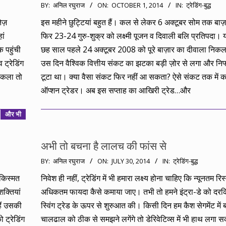
2014-
BY:
अनिल रघुराज
ON:
OCTOBER 1, 2014
IN:
ट्रेडिंग-बुद्ध
10-
ेज़
इस महीने छुट्टियां बहुत हैं। कल से लेकर 6 अक्टूबर सोम तक बाज़
01
ां
फिर 23-24 गुरु-शुक्र को लक्ष्मी पूजन व दिवाली बलि प्रतिपदा। य
 पहुंची
छह साल पहले 24 अक्टूबर 2008 को पूरे बाज़ार का दीवाला निक
 ट्रेडिंग
उस दिन वैश्विक वित्तीय संकट का झटका बड़ी ज़ोर से लगा और नि
निकला तो
टूटा था। क्या वैसा संकट फिर नहीं आ सकता? ऐसे संकट तक में कमा
ऑप्शन ट्रेडर। अब इस सप्ताह का आखिरी ट्रेड…और
और भी
अभी तो बचना है लालच की फांस से
2014-
BY:
अनिल रघुराज
ON:
JULY 30, 2014
IN:
ट्रेडिंग-बुद्ध
07-
 किस्मत
निवेश ही नहीं, ट्रेडिंग में भी हमारा लक्ष्य होना चाहिए कि न्यूनतम रिस्
30
क्तियां
अधिकतम फायदा कैसे कमाया जाए। तभी तो हमने इंट्रा-डे को दर
हैं उसकी
स्विंग ट्रेड के ऊपर से शुरुआत की। किसी दिन हम कैश सेगमेंट में 
 ट्रेडिंग
चालढाल को ठीक से समझने लगेंगे तो डेरिवेटिव्स में भी हाथ लगा सक