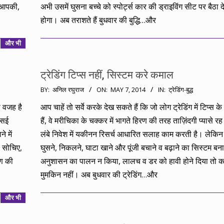
ी आपकी,
अभी उसमें घुसना बच्चे को स्पोर्ट्स कार की ड्राइविंग सीट पर बैठा द
होगा। अब तराशते हैं बुधवार की बुद्धि…और
और भी
ट्रेडिंग टिप्स नहीं, सिस्टम करे कमाल
2014-
BY:
अनिल रघुराज
ON:
MAY 7, 2014
IN:
ट्रेडिंग-बुद्ध
05-
ी वजह है
आप चाहें तो सर्वे करके देख सकते हैं कि जो लोग ट्रेडिंग में टिप्स के
07
एसई
हैं, वे मरीचिका के चक्कर में भागते हिरण की तरह ताज़िंदगी प्यासे रह 
 में
लंबे निवेश में यकीनन रिसर्च आधारित सलाह काम करती है। लेकिन ट्र
? सोचिए,
घुसने, निकलने, घाटा खाने और पूंजी बचाने व बढ़ाने का सिस्टम ब
ऋण की
अनुशासन का पालन न किया, लालच व डर को हावी होने दिया तो क
मुमकिन नहीं। अब बुधवार की ट्रेडिंग…और
और भी