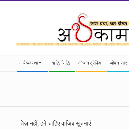
Skip
to
content
।।
Secondary
अर्थकाम।।
अर्थव्यवस्था
ऋद्धि-सिद्धि
ऑप्शन ट्रेडिंग
जीवन-सार
Navigation
Menu
BE
FINANCIALLY
CLEVER!
तेज़ नहीं, हमें चाहिए वाजिब सूचनाएं