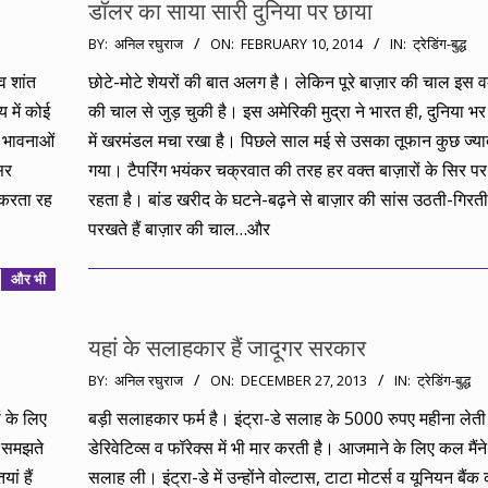
डॉलर का साया सारी दुनिया पर छाया
2014-
BY:
अनिल रघुराज
ON:
FEBRUARY 10, 2014
IN:
ट्रेडिंग-बुद्ध
02-
व शांत
छोटे-मोटे शेयरों की बात अलग है। लेकिन पूरे बाज़ार की चाल इस 
10
य में कोई
की चाल से जुड़ चुकी है। इस अमेरिकी मुद्रा ने भारत ही, दुनिया भर क
ं भावनाओं
में खरमंडल मचा रखा है। पिछले साल मई से उसका तूफान कुछ ज्याद
सर
गया। टैपरिंग भयंकर चक्रवात की तरह हर वक्त बाज़ारों के सिर पर
 करता रह
रहता है। बांड खरीद के घटने-बढ़ने से बाज़ार की सांस उठती-गिरती ह
परखते हैं बाज़ार की चाल…और
और भी
यहां के सलाहकार हैं जादूगर सरकार
2013-
BY:
अनिल रघुराज
ON:
DECEMBER 27, 2013
IN:
ट्रेडिंग-बुद्ध
12-
ं के लिए
बड़ी सलाहकार फर्म है। इंट्रा-डे सलाह के 5000 रुपए महीना लेती
27
ह समझते
डेरिवेटिव्स व फॉरेक्स में भी मार करती है। आजमाने के लिए कल मैं
ां हैं
सलाह ली। इंट्रा-डे में उन्होंने वोल्टास, टाटा मोटर्स व यूनियन बैंक