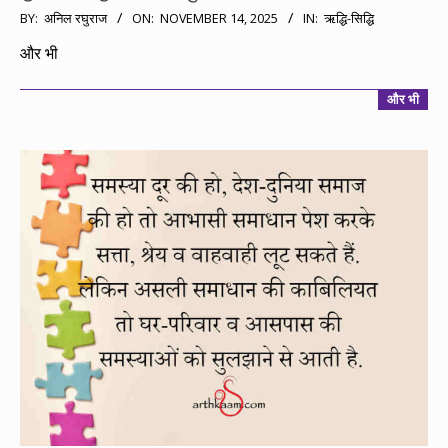
2025-
BY:
अनिल रघुराज
ON:
NOVEMBER 14, 2025
IN:
ऋद्धि-सिद्धि
11-
और भी
14
और भी