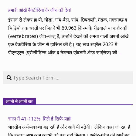
हमारी आंखें बैक्टीरिया के जीन की देन!
इंसान से लेकर हाथी, घोड़ा, गाय-बैल, सांप, छिपकली, मेढक, मगरमच्छ व
चिड़ियों तक धरती पर जितने भी 69,963 किस्म के रीढ़वाले या कशेरुकी
(vertebrates) जीव-जन्तु हैं, उन्होंने देखने की क्षमता वाली अपनी आंखें
एक बैक्टीरिया के जीन से हासिल की है। यह सच अप्रैल 2023 में
पीएनएएस (प्रोसीडिंग्स ऑफ द नेशनल एकेडमी ऑफ साइंसेज) की
…
Search
अपनों से अपनी बात
साल में 41-112%, मिले है सिर्फ यहां!
भारतीय अर्थव्यवस्था बढ़ रही है और आगे भी बढ़ेगी। लेकिन कहा जा रहा है
कि इसका लाभ आम आदमी को पूरा नहीं मिलता। अमीर-गरीब की खाईं बढ़