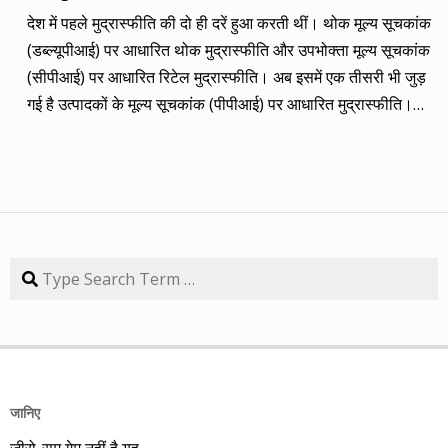
कंपनियां। आप नीचे की सारिणी से देख सकते हैं कि पांच में चार ने अपना
देश में पहले मुद्रास्फीति की दो ही दरें हुआ करती थीं। थोक मूल्य सूचकांक
(तीन से पांच साल का) लक्ष्य साल भर में ही पूरा कर लिया है, जबकि एक
(डब्ल्यूपीआई) पर आधारित थोक मुद्रास्फीति और उपभोक्ता मूल्य सूचकांक
कंपनी 84.57 प्रतिशत रिटर्न के साथ लक्ष्य से ज़रा-सा पीछे है। तारीख
(सीपीआई) पर आधारित रिटेल मुद्रास्फीति। अब इसमें एक तीसरी भी जुड़
कंपनी तब का भाव समय लक्ष्य 30/09/14 का भाव रिटर्न (%) 01/09/13
गई है उत्पादकों के मूल्य सूचकांक (पीपीआई) पर आधारित मुद्रास्फीति।
डॉ. रेड्डीज़ लैब 2292.90 3 साल 2815 3229.60 40.85 08/09/13
लेकिन ये सभी बैंकिंग, कॉरपोरेट क्षेत्र और वित्तीय तंत्र के लिए मायने रखती
एचडीएफसी बैंक 616.20 3 साल 850 872.65 41.62 15/09/13
हैं, जबकि देश के आमजन के लिए इनका कोई खास मतलब नहीं। उसके लिए
अतुल ऑटो 173.65 5 साल 260 367.90 111.86 22/09/13 कमिन्स
तो सालों-साल से ‘महंगाई डायन खाये जात है’ की स्थिति बनी हुई है।
इंडिया 409.25 3 साल 474 671.05 63.97 29/09/13 नवनीत
मुद्रास्फीति जितनी बढ़ती है, उससे ज्यादा कमाई बढ़ जाए तो किसी को
एजुकेशन 53.15 3 साल 110 98.10 84.57 यहां यह भी गौर करने की
महंगाई से फर्क नहीं पड़ता। लेकिन जब कमाई ठहरी या घट रही हो तब
बात है कि हम आमतौर पर हर महीने लार्जकैप, मिडकैप और स्मॉल कैप का
मुद्रास्फीति का 4% बढ़ना भी घर-गृहस्थी की कमर तोड़ देता है। सरकार
Search
संतुलन बनाकर चलते हैं। यह भी बताते हैं कि कहां पर एंट्री करें और आपके
कहती है कि उसने तो पिछले बारह सालों में मुद्रास्फीति को काबू में कर रखा
पास कुल एक लाख रुपए हों तो उस हफ्ते की कंपनी में कितना लगाना चाहिए,
है। रिजर्व बैंक ने अगस्त 2016 से फ्लेक्सिबल इनफ्लेशन टार्गेटिंग
उसके कितने शेयर खरीदने चाहिए। मसलन, सितंबर 2013 में हमने तीन
(एफआईटी) फ्रेमवर्क के तहत रिटेल मुद्रास्फीति के लिए 4% को बीच में
लार्जकैप, एक मिडकैप और एक स्मॉल कैप कंपनी आपके निवेश के लिए पेश
रखकर 2% ऊपर-नीचे यानी 2% से 6% की जो रेंज घोषित की है, वो अभी
की थी। इसमें से लार्ज कैप कंपनियों में डॉ. रेड्डीज़ लैब का शेयर लक्ष्य
तक टूटी नहीं है। यह फ्रेमवर्क हर पांच साल पर बढ़ाया जाता है। अभी इसे
हासिल कर चुका है और यही नहीं, 24 सितंबर 2014 को 3356.60 रुपए
जानिए
31 मार्च 2031 तक बढ़ा दिया गया है। जून में रिटेल मुद्रास्फीति की दर
पर 52 हफ्ते का शिखर पकड़ चुका है। एचडीएफसी बैंक भी लक्ष्य हासिल
ज़ीरो-सम गेम नहीं है यह