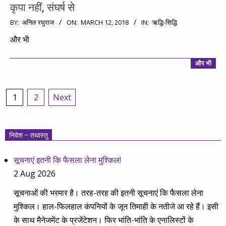
कृपा नहीं, संघर्ष से
2018-
BY:
अनिल रघुराज
ON:
MARCH 12, 2018
IN:
ऋद्धि-सिद्धि
03-
और भी
12
और भी
Posts
1
2
Next
pagination
निवेश – तथास्तु
सूचनाएं इतनी कि फैसला लेना मुश्किल!
2 Aug 2026
सूचनाओं की भरमार है। तरह-तरह की इतनी सूचनाएं कि फैसला लेना
मुश्किल। हाल-फिलहाल कंपनियों के जून तिमाही के नतीजे आ रहे हैं। इसी
के साथ मैनेजमेंट के प्रजेंटेशन। फिर भांति-भांति के एनालिस्टों के