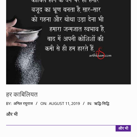
हर काबिलियत
2019-
BY:
अनिल रघुराज
ON:
AUGUST 11, 2019
IN:
ऋद्धि-सिद्धि
08-
और भी
11
और भी