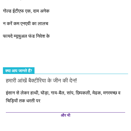
नहीं, दस साल में अपनी बचत से दस गुना दौलत बनाने के मौके बहुत सारे
गोल्ड ईटीएफ एक, दाम अनेक
आएंगे। दूसरे आपको बस उल्लू बनाएंगे। केवल हम ही हैं जो पूरी ईमानदारी
और सत्यनिष्ठा से आपके लिए निवेश के हर रविवार को शानदार मौके लेकर
न करें कम एनएवी का लालच
आते रहेंगे। तुलसीदास की चौपाई याद कीजिए – सकल पदारथ है जन मांही,
फायदे म्यूचुअल फंड निवेश के
कर्महीन नर पावत नाहीं। आपके हिस्से का कुछ कर्म हम कर दे रहे हैं। बाकी
तो आपको ही करना पड़ेगा। इसलिए…. सोचिए। समझिए। फैसला
कीजिए। तथास्तु!!!
क्या आप जानते हैं?
हमारी आंखें बैक्टीरिया के जीन की देन!
इंसान से लेकर हाथी, घोड़ा, गाय-बैल, सांप, छिपकली, मेढक, मगरमच्छ व
चिड़ियों तक धरती पर
और भी