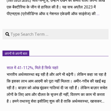
(vertebrates) जीव-जन्तु हैं, उन्होंने देखने की क्षमता वाली अपनी आंखें
एक बैक्टीरिया के जीन से हासिल की है। यह सच अप्रैल 2023 में
पीएनएएस (प्रोसीडिंग्स ऑफ द नेशनल एकेडमी ऑफ साइंसेज) की
…
Search
अपनों से अपनी बात
साल में 41-112%, मिले है सिर्फ यहां!
भारतीय अर्थव्यवस्था बढ़ रही है और आगे भी बढ़ेगी। लेकिन कहा जा रहा है
कि इसका लाभ आम आदमी को पूरा नहीं मिलता। अमीर-गरीब की खाईं बढ़
रही है। बाज़ार को आंख मूंदकर गालियां दी जा रही हैं। लेकिन बाज़ार सचेत
लोगों के लिए आय और दौलत के सृजन ही नहीं, वितरण का काम भी करता
है। हमने तथास्तु सेवा इसीलिए शुरू की है ताकि अर्थव्यवस्था, खासकर
कंपनियों के बढ़ने का लाभ निपट गरीबी से ऊपर रहनेवाले लोगों तक पहुंचाया