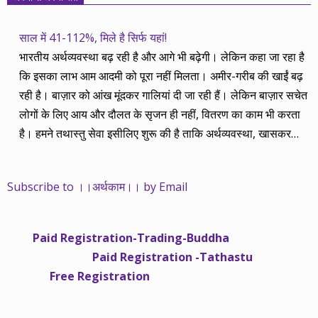
साल में 41-112%, मिले है सिर्फ यहां!
भारतीय अर्थव्यवस्था बढ़ रही है और आगे भी बढ़ेगी। लेकिन कहा जा रहा है
कि इसका लाभ आम आदमी को पूरा नहीं मिलता। अमीर-गरीब की खाईं बढ़
रही है। बाज़ार को आंख मूंदकर गालियां दी जा रही हैं। लेकिन बाज़ार सचेत
लोगों के लिए आय और दौलत के सृजन ही नहीं, वितरण का काम भी करता
है। हमने तथास्तु सेवा इसीलिए शुरू की है ताकि अर्थव्यवस्था, खासकर
कंपनियों के बढ़ने का लाभ निपट गरीबी से ऊपर रहनेवाले लोगों तक पहुंचाया
जा सके। वे जिन्हें बैंक बहुत हुआ तो 9 प्रतिशत देता है, जबकि वास्तविक
Subscribe to ।।अर्थकाम।। by Email
महंगाई की दर 10 प्रतिशत से ऊपर रहती है। वे भागकर जाते हैं सोने और
रीयल एस्टेट में चले जाते हैं तो उनकी बचत लॉक हो जाती है। देश के काम
नहीं आती। खुद उनके कितने काम आएगी, यह भी पक्का नहीं। जो पिछले
Paid Registration-Trading-Buddha
साढ़े चार सालों से अर्थकाम से जुड़े हैं, वे हमारी ईमानदारी और सत्यनिष्ठा से
Paid Registration -Tathastu
भलीभांति वाकिफ हैं। शुरू में हम भी कच्चे थे तो बाज़ार के उस्तादों के जाल
Free Registration
में फंस गए। गलतियां कीं। लेकिन जैसे ही समझ में आया, खटाक से उनसे
किनारा कस लिया। करीब सवा साल पहले से नए सिरे से शुरू किया तो