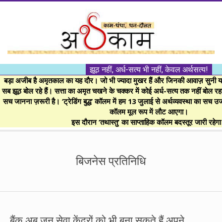
Skip
to
content
।।
झूठ नहीं, अर्ध-सत्य भी नहीं, केवल अर्थसत्य!
अर्थकाम।।
बड़ा अजीब है अमृतकाल का यह दौर। जो भी ज्यादा मुखर हैं और जिनकी आवाज़ सुनी या 
सब झूठ बोल रहे हैं। सत्ता का अमृत चखने के चक्कर में कोई अर्ध-सत्य तक नहीं बोल रहा। 
सच जानना ज़रूरी है। ‘ट्रेडिंग बुद्ध’ कॉलम में हम 13 जुलाई से अर्थव्यवस्था का सच उ
BE
कॉलम मूल रूप में लौट आएगा।
इस दौरान ‘तथास्तु’ का साप्ताहिक कॉलम बदस्तूर जारी रहेग
FINANCIALLY
Secondary
Navigation
बिजनेस प्रतिनिधि
CLEVER!
Menu
बैंक अब जन सेवा केंद्रों को भी बना सकते हैं अपने