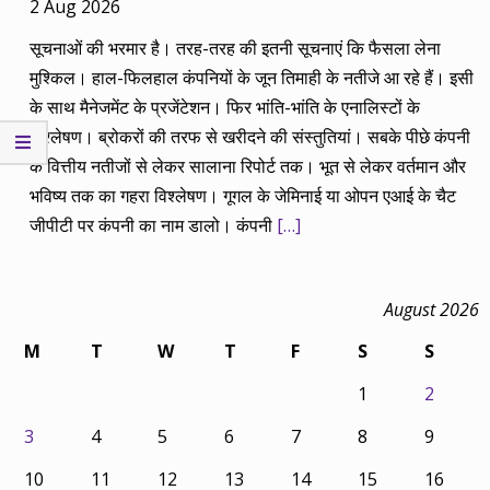
2 Aug 2026
सूचनाओं की भरमार है। तरह-तरह की इतनी सूचनाएं कि फैसला लेना
मुश्किल। हाल-फिलहाल कंपनियों के जून तिमाही के नतीजे आ रहे हैं। इसी
के साथ मैनेजमेंट के प्रजेंटेशन। फिर भांति-भांति के एनालिस्टों के
विश्लेषण। ब्रोकरों की तरफ से खरीदने की संस्तुतियां। सबके पीछे कंपनी
के वित्तीय नतीजों से लेकर सालाना रिपोर्ट तक। भूत से लेकर वर्तमान और
भविष्य तक का गहरा विश्लेषण। गूगल के जेमिनाई या ओपन एआई के चैट
जीपीटी पर कंपनी का नाम डालो। कंपनी
[…]
August 2026
M
T
W
T
F
S
S
1
2
3
4
5
6
7
8
9
10
11
12
13
14
15
16