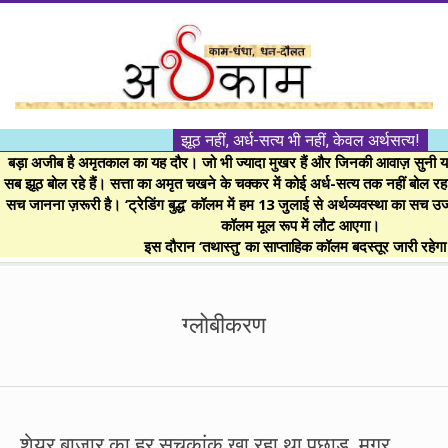
Skip
to
content
।।
झूठ नहीं, अर्ध-सत्य भी नहीं, केवल अर्थसत्य!
अर्थकाम।।
बड़ा अजीब है अमृतकाल का यह दौर। जो भी ज्यादा मुखर हैं और जिनकी आवाज़ सुनी या 
सब झूठ बोल रहे हैं। सत्ता का अमृत चखने के चक्कर में कोई अर्ध-सत्य तक नहीं बोल रहा। 
सच जानना ज़रूरी है। ‘ट्रेडिंग बुद्ध’ कॉलम में हम 13 जुलाई से अर्थव्यवस्था का सच उ
BE
कॉलम मूल रूप में लौट आएगा।
इस दौरान ‘तथास्तु’ का साप्ताहिक कॉलम बदस्तूर जारी रहेग
FINANCIALLY
Secondary
Navigation
ग्लोबीकरण
CLEVER!
Menu
शेयर बाजार का हर सूचकांक खा रहा था पछाड़, मगर