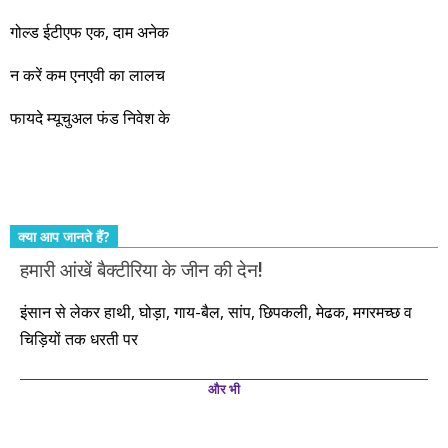
नहीं, दस साल में अपनी बचत से दस गुना दौलत बनाने के मौके बहुत सारे
गोल्ड ईटीएफ एक, दाम अनेक
आएंगे। दूसरे आपको बस उल्लू बनाएंगे। केवल हम ही हैं जो पूरी ईमानदारी
और सत्यनिष्ठा से आपके लिए निवेश के हर रविवार को शानदार मौके लेकर
न करें कम एनएवी का लालच
आते रहेंगे। तुलसीदास की चौपाई याद कीजिए – सकल पदारथ है जन मांही,
फायदे म्यूचुअल फंड निवेश के
कर्महीन नर पावत नाहीं। आपके हिस्से का कुछ कर्म हम कर दे रहे हैं। बाकी
तो आपको ही करना पड़ेगा। इसलिए…. सोचिए। समझिए। फैसला
कीजिए। तथास्तु!!!
क्या आप जानते हैं?
हमारी आंखें बैक्टीरिया के जीन की देन!
इंसान से लेकर हाथी, घोड़ा, गाय-बैल, सांप, छिपकली, मेढक, मगरमच्छ व
चिड़ियों तक धरती पर
और भी