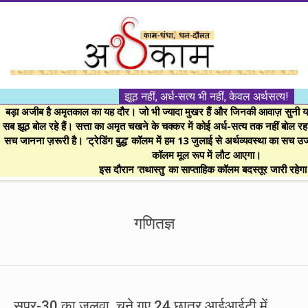
Skip
to
content
।।
झूठ नहीं, अर्ध-सत्य भी नहीं, केवल अर्थसत्य!
अर्थकाम।।
बड़ा अजीब है अमृतकाल का यह दौर। जो भी ज्यादा मुखर हैं और जिनकी आवाज़ सुनी या 
सब झूठ बोल रहे हैं। सत्ता का अमृत चखने के चक्कर में कोई अर्ध-सत्य तक नहीं बोल रहा। 
सच जानना ज़रूरी है। ‘ट्रेडिंग बुद्ध’ कॉलम में हम 13 जुलाई से अर्थव्यवस्था का सच उ
BE
कॉलम मूल रूप में लौट आएगा।
इस दौरान ‘तथास्तु’ का साप्ताहिक कॉलम बदस्तूर जारी रहेग
FINANCIALLY
Secondary
Navigation
गणितज्ञ
CLEVER!
Menu
सुपर-30 का जलवा, चुने गए 24 छात्र आईआईटी में