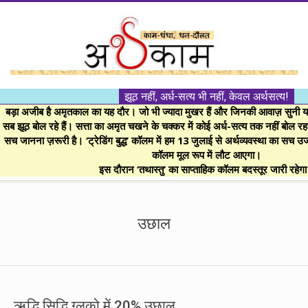
Skip
to
content
।।
झूठ नहीं, अर्ध-सत्य भी नहीं, केवल अर्थसत्य!
अर्थकाम।।
बड़ा अजीब है अमृतकाल का यह दौर। जो भी ज्यादा मुखर हैं और जिनकी आवाज़ सुनी या 
सब झूठ बोल रहे हैं। सत्ता का अमृत चखने के चक्कर में कोई अर्ध-सत्य तक नहीं बोल रहा। 
सच जानना ज़रूरी है। ‘ट्रेडिंग बुद्ध’ कॉलम में हम 13 जुलाई से अर्थव्यवस्था का सच उ
BE
कॉलम मूल रूप में लौट आएगा।
इस दौरान ‘तथास्तु’ का साप्ताहिक कॉलम बदस्तूर जारी रहेग
FINANCIALLY
Secondary
Navigation
उछाल
CLEVER!
Menu
ऋद्धि सिद्धि ग्लूको में 20% उछाल