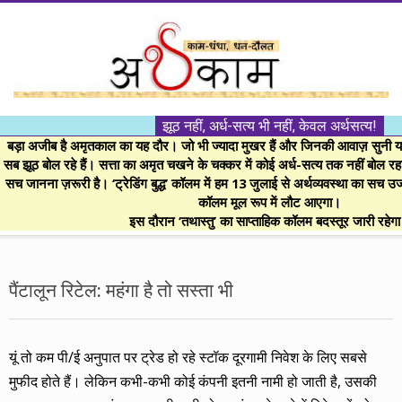
Skip
to
content
।।
झूठ नहीं, अर्ध-सत्य भी नहीं, केवल अर्थसत्य!
अर्थकाम।।
बड़ा अजीब है अमृतकाल का यह दौर। जो भी ज्यादा मुखर हैं और जिनकी आवाज़ सुनी या 
सब झूठ बोल रहे हैं। सत्ता का अमृत चखने के चक्कर में कोई अर्ध-सत्य तक नहीं बोल रहा। 
सच जानना ज़रूरी है। ‘ट्रेडिंग बुद्ध’ कॉलम में हम 13 जुलाई से अर्थव्यवस्था का सच उ
BE
कॉलम मूल रूप में लौट आएगा।
इस दौरान ‘तथास्तु’ का साप्ताहिक कॉलम बदस्तूर जारी रहेग
FINANCIALLY
Secondary
Navigation
पैंटालून रिटेल: महंगा है तो सस्ता भी
CLEVER!
Menu
यूं तो कम पी/ई अनुपात पर ट्रेड हो रहे स्टॉक दूरगामी निवेश के लिए सबसे
मुफीद होते हैं। लेकिन कभी-कभी कोई कंपनी इतनी नामी हो जाती है, उसकी