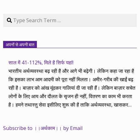
Search
अपनों से अपनी बात
साल में 41-112%, मिले है सिर्फ यहां!
भारतीय अर्थव्यवस्था बढ़ रही है और आगे भी बढ़ेगी। लेकिन कहा जा रहा है
कि इसका लाभ आम आदमी को पूरा नहीं मिलता। अमीर-गरीब की खाईं बढ़
रही है। बाज़ार को आंख मूंदकर गालियां दी जा रही हैं। लेकिन बाज़ार सचेत
लोगों के लिए आय और दौलत के सृजन ही नहीं, वितरण का काम भी करता
है। हमने तथास्तु सेवा इसीलिए शुरू की है ताकि अर्थव्यवस्था, खासकर
कंपनियों के बढ़ने का लाभ निपट गरीबी से ऊपर रहनेवाले लोगों तक पहुंचाया
जा सके। वे जिन्हें बैंक बहुत हुआ तो 9 प्रतिशत देता है, जबकि वास्तविक
Subscribe to ।।अर्थकाम।। by Email
महंगाई की दर 10 प्रतिशत से ऊपर रहती है। वे भागकर जाते हैं सोने और
रीयल एस्टेट में चले जाते हैं तो उनकी बचत लॉक हो जाती है। देश के काम