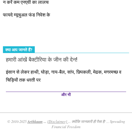
और सत्यनिष्ठा से आपके लिए निवेश के हर रविवार को शानदार मौके लेकर
न करें कम एनएवी का लालच
आते रहेंगे। तुलसीदास की चौपाई याद कीजिए – सकल पदारथ है जन मांही,
फायदे म्यूचुअल फंड निवेश के
कर्महीन नर पावत नाहीं। आपके हिस्से का कुछ कर्म हम कर दे रहे हैं। बाकी
तो आपको ही करना पड़ेगा। इसलिए…. सोचिए। समझिए। फैसला
कीजिए। तथास्तु!!!
क्या आप जानते हैं?
हमारी आंखें बैक्टीरिया के जीन की देन!
इंसान से लेकर हाथी, घोड़ा, गाय-बैल, सांप, छिपकली, मेढक, मगरमच्छ व
चिड़ियों तक धरती पर
और भी
Arthkaam
...
© 2010-2025
{Disclaimer}
... क्योंकि जानकारी ही पैसा है! ... Spreading
Financial Freedom