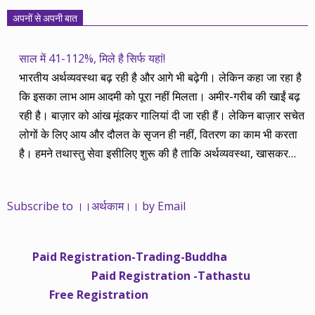
अपनों से अपनी बात
साल में 41-112%, मिले है सिर्फ यहां!
भारतीय अर्थव्यवस्था बढ़ रही है और आगे भी बढ़ेगी। लेकिन कहा जा रहा है
कि इसका लाभ आम आदमी को पूरा नहीं मिलता। अमीर-गरीब की खाईं बढ़
रही है। बाज़ार को आंख मूंदकर गालियां दी जा रही हैं। लेकिन बाज़ार सचेत
लोगों के लिए आय और दौलत के सृजन ही नहीं, वितरण का काम भी करता
है। हमने तथास्तु सेवा इसीलिए शुरू की है ताकि अर्थव्यवस्था, खासकर
कंपनियों के बढ़ने का लाभ निपट गरीबी से ऊपर रहनेवाले लोगों तक पहुंचाया
जा सके। वे जिन्हें बैंक बहुत हुआ तो 9 प्रतिशत देता है, जबकि वास्तविक
Subscribe to ।।अर्थकाम।। by Email
महंगाई की दर 10 प्रतिशत से ऊपर रहती है। वे भागकर जाते हैं सोने और
रीयल एस्टेट में चले जाते हैं तो उनकी बचत लॉक हो जाती है। देश के काम
नहीं आती। खुद उनके कितने काम आएगी, यह भी पक्का नहीं। जो पिछले
Paid Registration-Trading-Buddha
साढ़े चार सालों से अर्थकाम से जुड़े हैं, वे हमारी ईमानदारी और सत्यनिष्ठा से
Paid Registration -Tathastu
भलीभांति वाकिफ हैं। शुरू में हम भी कच्चे थे तो बाज़ार के उस्तादों के जाल
Free Registration
में फंस गए। गलतियां कीं। लेकिन जैसे ही समझ में आया, खटाक से उनसे